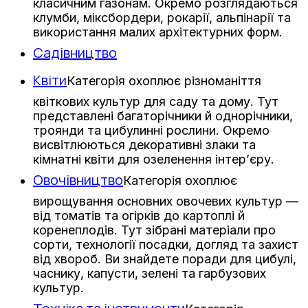
класичним газонам. Окремо розглядаються
клумби, міксбордери, рокарії, альпінарії та
використання малих архітектурних форм.
Садівництво
Квіти
Категорія охоплює різноманіття
квіткових культур для саду та дому. Тут
представлені багаторічники й однорічники,
троянди та цибулинні рослини. Окремо
висвітлюються декоративні злаки та
кімнатні квіти для озеленення інтер’єру.
Овочівництво
Категорія охоплює
вирощування основних овочевих культур —
від томатів та огірків до картоплі й
коренеплодів. Тут зібрані матеріали про
сорти, технології посадки, догляд та захист
від хвороб. Ви знайдете поради для цибулі,
часнику, капусти, зелені та гарбузових
культур.