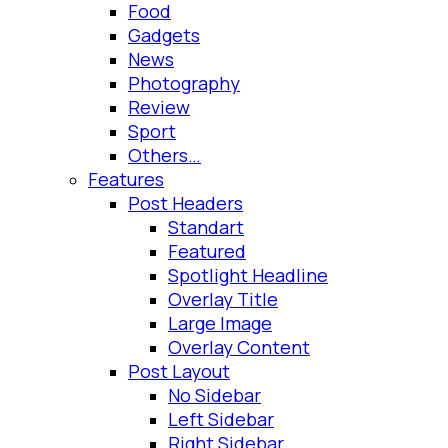
Food
Gadgets
News
Photography
Review
Sport
Others…
Features
Post Headers
Standart
Featured
Spotlight Headline
Overlay Title
Large Image
Overlay Content
Post Layout
No Sidebar
Left Sidebar
Right Sidebar