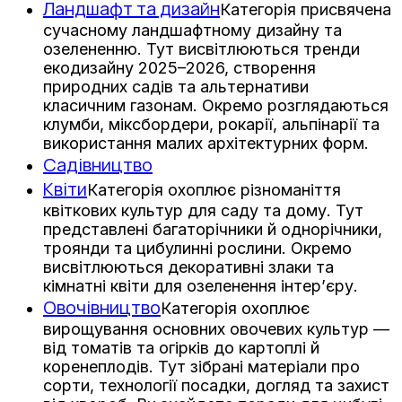
Ландшафт та дизайн
Категорія присвячена
сучасному ландшафтному дизайну та
озелененню. Тут висвітлюються тренди
екодизайну 2025–2026, створення
природних садів та альтернативи
класичним газонам. Окремо розглядаються
клумби, міксбордери, рокарії, альпінарії та
використання малих архітектурних форм.
Садівництво
Квіти
Категорія охоплює різноманіття
квіткових культур для саду та дому. Тут
представлені багаторічники й однорічники,
троянди та цибулинні рослини. Окремо
висвітлюються декоративні злаки та
кімнатні квіти для озеленення інтер’єру.
Овочівництво
Категорія охоплює
вирощування основних овочевих культур —
від томатів та огірків до картоплі й
коренеплодів. Тут зібрані матеріали про
сорти, технології посадки, догляд та захист