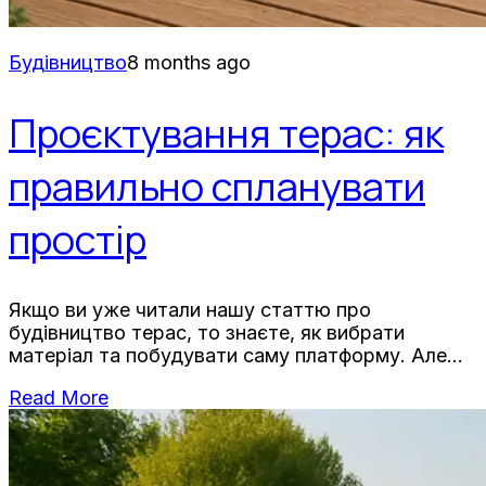
Будівництво
8 months ago
Проєктування терас: як
правильно спланувати
простір
Якщо ви уже читали нашу статтю про
будівництво терас, то знаєте, як вибрати
матеріал та побудувати саму платформу. Але
будівництво — це тільки половина справи.
Read More
Справжня магія відбувається під час