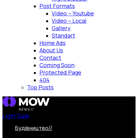
Post Formats
Video – Youtube
Video – Local
Gallery
Standart
Home Ads
About Us
Contact
Coming Soon
Protected Page
404
Top Posts
Light
Dark
Будівництво
//
Категорія охоплює
будівництво та облаштування заміських