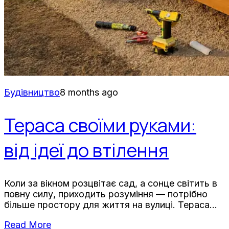
Будівництво
8 months ago
Тераса своїми руками:
від ідеї до втілення
Коли за вікном розцвітає сад, а сонце світить в
повну силу, приходить розуміння — потрібно
більше простору для життя на вулиці. Тераса
розв’язує цю проблему елегантно: це не просто
Read More
платформа,