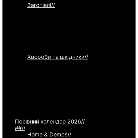
Заготівлі
//
Категорія присвячена
заготівлям та збереженню врожаю.
Тут розглядаються способи
консервування, заморожування,
сушіння та правильного зберігання
продуктів. Окремо подані рецепти
страв для використання домашніх
заготовок.
Хвороби та шкідники
//
Категорія
присвячена темі захисту рослин від
хвороб та шкідників. Тут
розглядаються небезпечні інфекції —
фітофтороз томатів, моніліоз
кісточкових, борошниста роса. Окремо
описані поширені шкідники, як-от
попелиця та колорадський жук, а
також сучасні професійні препарати й
народні методи боротьби.
Посівний календар 2026
//
##
//
Home & Demos
//