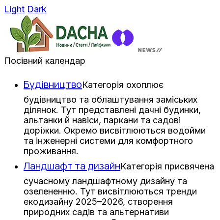
Light
Dark
Посівний календар
Будівництво
Категорія охоплює
будівництво та облаштування заміських
ділянок. Тут представлені дачні будинки,
альтанки й навіси, паркани та садові
доріжки. Окремо висвітлюються водойми
та інженерні системи для комфортного
проживання.
Ландшафт та дизайн
Категорія присвячена
сучасному ландшафтному дизайну та
озелененню. Тут висвітлюються тренди
екодизайну 2025–2026, створення
природних садів та альтернативи