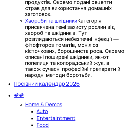
продуктів. Окремо подані рецепти
страв для використання домашніх
заготовок.
Хвороби та шкідники
Категорія
присвячена темі захисту рослин від
хвороб та шкідників. Тут
розглядаються небезпечні інфекції —
фітофтороз томатів, моніліоз
кісточкових, борошниста роса. Окремо
описані поширені шкідники, як-от
попелиця та колорадський жук, а
також сучасні професійні препарати й
народні методи боротьби.
Посівний календар 2026
##
Home & Demos
Auto
Entertaintment
Food