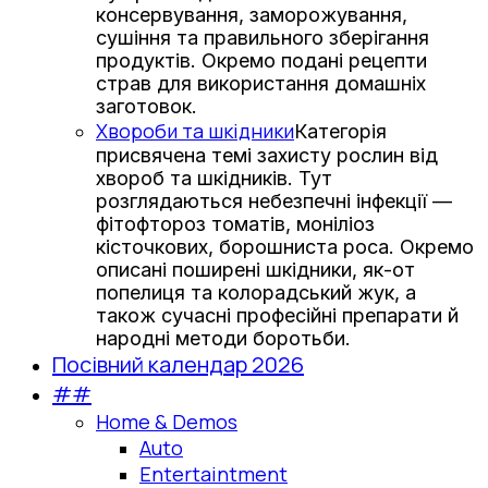
консервування, заморожування,
сушіння та правильного зберігання
продуктів. Окремо подані рецепти
страв для використання домашніх
заготовок.
Хвороби та шкідники
Категорія
присвячена темі захисту рослин від
хвороб та шкідників. Тут
розглядаються небезпечні інфекції —
фітофтороз томатів, моніліоз
кісточкових, борошниста роса. Окремо
описані поширені шкідники, як-от
попелиця та колорадський жук, а
також сучасні професійні препарати й
народні методи боротьби.
Посівний календар 2026
##
Home & Demos
Auto
Entertaintment