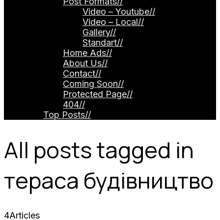
Post Formats
//
Video – Youtube
//
Video – Local
//
Gallery
//
Standart
//
Home Ads
//
About Us
//
Contact
//
Coming Soon
//
Protected Page
//
404
//
Top Posts
//
All posts tagged in
тераса будівництво
4
Articles