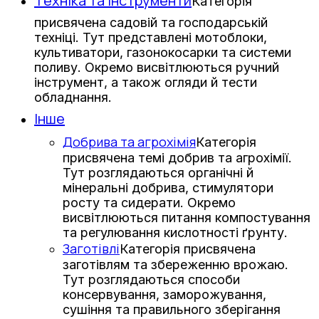
Техніка та інструменти
Категорія
присвячена садовій та господарській
техніці. Тут представлені мотоблоки,
культиватори, газонокосарки та системи
поливу. Окремо висвітлюються ручний
інструмент, а також огляди й тести
обладнання.
Інше
Добрива та агрохімія
Категорія
присвячена темі добрив та агрохімії.
Тут розглядаються органічні й
мінеральні добрива, стимулятори
росту та сидерати. Окремо
висвітлюються питання компостування
та регулювання кислотності ґрунту.
Заготівлі
Категорія присвячена
заготівлям та збереженню врожаю.
Тут розглядаються способи
консервування, заморожування,
сушіння та правильного зберігання