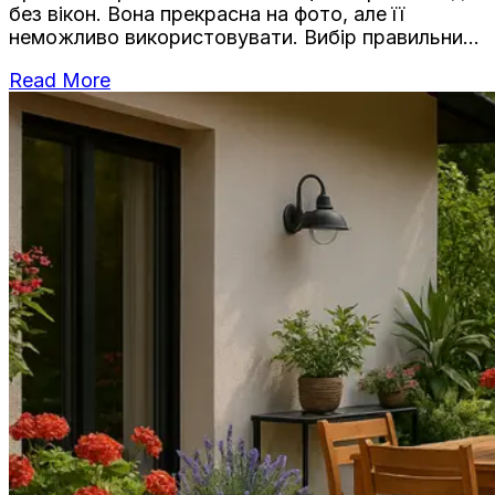
без вікон. Вона прекрасна на фото, але її
неможливо використовувати. Вибір правильних
меблів — це навіть важливіше, ніж матеріал
Read More
покриття або