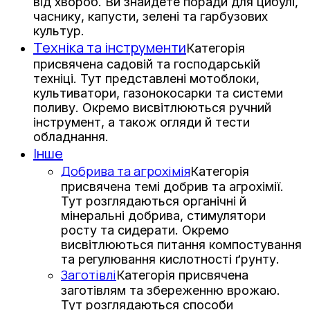
від хвороб. Ви знайдете поради для цибулі,
часнику, капусти, зелені та гарбузових
культур.
Техніка та інструменти
Категорія
присвячена садовій та господарській
техніці. Тут представлені мотоблоки,
культиватори, газонокосарки та системи
поливу. Окремо висвітлюються ручний
інструмент, а також огляди й тести
обладнання.
Інше
Добрива та агрохімія
Категорія
присвячена темі добрив та агрохімії.
Тут розглядаються органічні й
мінеральні добрива, стимулятори
росту та сидерати. Окремо
висвітлюються питання компостування
та регулювання кислотності ґрунту.
Заготівлі
Категорія присвячена
заготівлям та збереженню врожаю.
Тут розглядаються способи