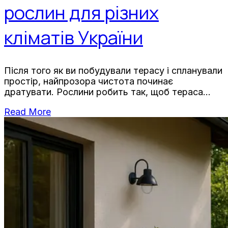
рослин для різних
кліматів України
Після того як ви побудували терасу і спланували
простір, найпрозора чистота починає
дратувати. Рослини робить так, щоб тераса
почувалася живою. Але вибір правильних
Read More
рослин для вашого регіону — це не