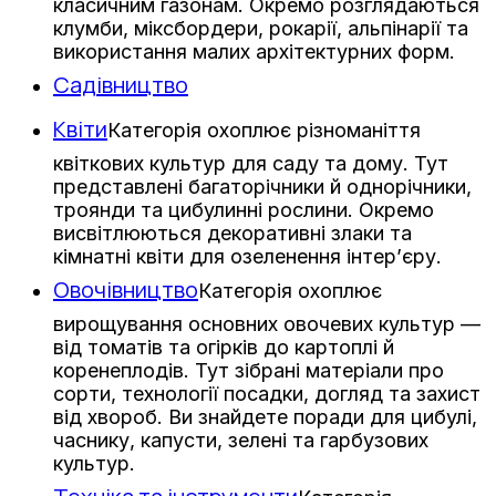
класичним газонам. Окремо розглядаються
клумби, міксбордери, рокарії, альпінарії та
використання малих архітектурних форм.
Садівництво
Квіти
Категорія охоплює різноманіття
квіткових культур для саду та дому. Тут
представлені багаторічники й однорічники,
троянди та цибулинні рослини. Окремо
висвітлюються декоративні злаки та
кімнатні квіти для озеленення інтер’єру.
Овочівництво
Категорія охоплює
вирощування основних овочевих культур —
від томатів та огірків до картоплі й
коренеплодів. Тут зібрані матеріали про
сорти, технології посадки, догляд та захист
від хвороб. Ви знайдете поради для цибулі,
часнику, капусти, зелені та гарбузових
культур.