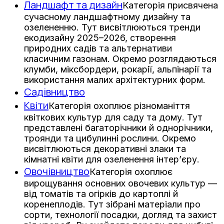
Ландшафт та дизайн
Категорія присвячена
сучасному ландшафтному дизайну та
озелененню. Тут висвітлюються тренди
екодизайну 2025–2026, створення
природних садів та альтернативи
класичним газонам. Окремо розглядаються
клумби, міксбордери, рокарії, альпінарії та
використання малих архітектурних форм.
Садівництво
Квіти
Категорія охоплює різноманіття
квіткових культур для саду та дому. Тут
представлені багаторічники й однорічники,
троянди та цибулинні рослини. Окремо
висвітлюються декоративні злаки та
кімнатні квіти для озеленення інтер’єру.
Овочівництво
Категорія охоплює
вирощування основних овочевих культур —
від томатів та огірків до картоплі й
коренеплодів. Тут зібрані матеріали про
сорти, технології посадки, догляд та захист