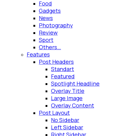
Food
Gadgets
News
Photography
Review
Sport
Others…
Features
Post Headers
Standart
Featured
Spotlight Headline
Overlay Title
Large Image
Overlay Content
Post Layout
No Sidebar
Left Sidebar
Right Sidebar