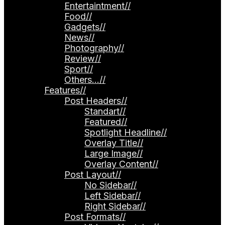
Entertaintment
//
Food
//
Gadgets
//
News
//
Photography
//
Review
//
Sport
//
Others…
//
Features
//
Post Headers
//
Standart
//
Featured
//
Spotlight Headline
//
Overlay Title
//
Large Image
//
Overlay Content
//
Post Layout
//
No Sidebar
//
Left Sidebar
//
Right Sidebar
//
Post Formats
//