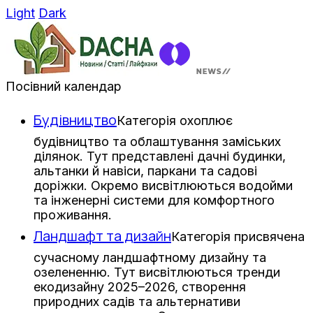
Light
Dark
Посівний календар
Будівництво
Категорія охоплює
будівництво та облаштування заміських
ділянок. Тут представлені дачні будинки,
альтанки й навіси, паркани та садові
доріжки. Окремо висвітлюються водойми
та інженерні системи для комфортного
проживання.
Ландшафт та дизайн
Категорія присвячена
сучасному ландшафтному дизайну та
озелененню. Тут висвітлюються тренди
екодизайну 2025–2026, створення
природних садів та альтернативи