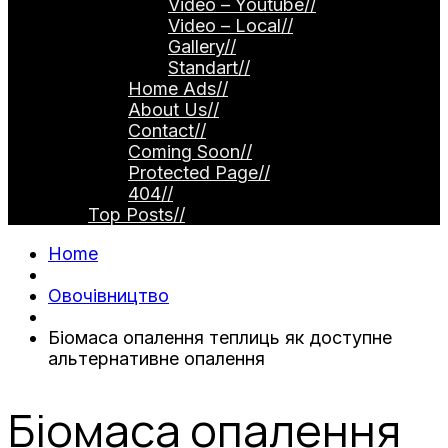
Video – Youtube
//
Video – Local
//
Gallery
//
Standart
//
Home Ads
//
About Us
//
Contact
//
Coming Soon
//
Protected Page
//
404
//
Top Posts
//
Home
Овочівництво
Біомаса опалення теплиць як доступне
альтернативне опалення
Біомаса опалення