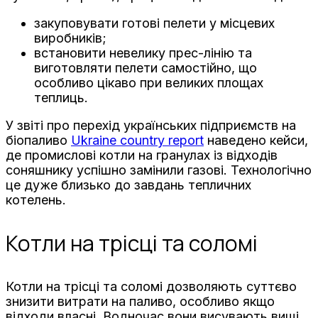
закуповувати готові пелети у місцевих
виробників;
встановити невелику прес-лінію та
виготовляти пелети самостійно, що
особливо цікаво при великих площах
теплиць.
У звіті про перехід українських підприємств на
біопаливо
Ukraine country report
наведено кейси,
де промислові котли на гранулах із відходів
соняшнику успішно замінили газові. Технологічно
це дуже близько до завдань тепличних
котелень.
Котли на трісці та соломі
Котли на трісці та соломі дозволяють суттєво
знизити витрати на паливо, особливо якщо
відходи власні. Водночас вони висувають вищі