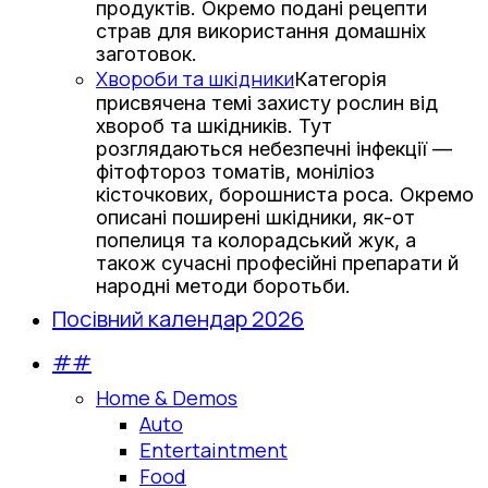
продуктів. Окремо подані рецепти
страв для використання домашніх
заготовок.
Хвороби та шкідники
Категорія
присвячена темі захисту рослин від
хвороб та шкідників. Тут
розглядаються небезпечні інфекції —
фітофтороз томатів, моніліоз
кісточкових, борошниста роса. Окремо
описані поширені шкідники, як-от
попелиця та колорадський жук, а
також сучасні професійні препарати й
народні методи боротьби.
Посівний календар 2026
##
Home & Demos
Auto
Entertaintment
Food