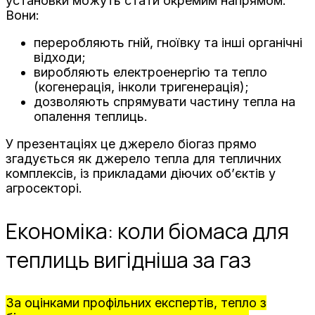
установки можуть стати окремим напрямом.
Вони:
переробляють гній, гноївку та інші органічні
відходи;
виробляють електроенергію та тепло
(когенерація, інколи тригенерація);
дозволяють спрямувати частину тепла на
опалення теплиць.
У презентаціях це джерело біогаз прямо
згадується як джерело тепла для тепличних
комплексів, із прикладами діючих об’єктів у
агросекторі.
Економіка: коли біомаса для
теплиць вигідніша за газ
За оцінками профільних експертів, тепло з