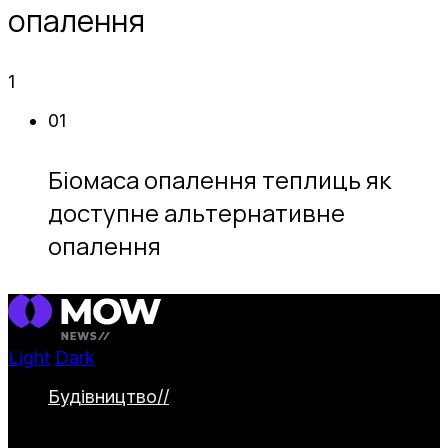
опалення
1
01
Біомаса опалення теплиць як
доступне альтернативне
опалення
Light
Dark
Будівництво
//
Категорія охоплює
будівництво та облаштування заміських
ділянок. Тут представлені дачні будинки,