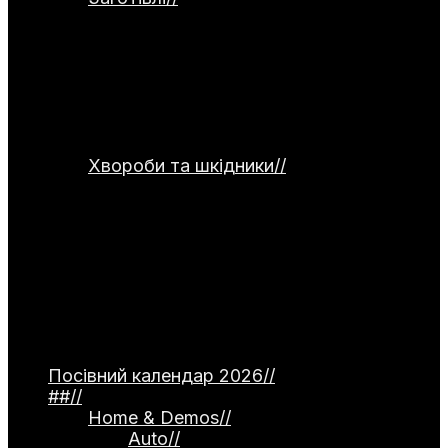
заготівлям та збереженню врожаю.
Тут розглядаються способи
консервування, заморожування,
сушіння та правильного зберігання
продуктів. Окремо подані рецепти
страв для використання домашніх
заготовок.
Хвороби та шкідники
//
Категорія
присвячена темі захисту рослин від
хвороб та шкідників. Тут
розглядаються небезпечні інфекції —
фітофтороз томатів, моніліоз
кісточкових, борошниста роса. Окремо
описані поширені шкідники, як-от
попелиця та колорадський жук, а
також сучасні професійні препарати й
народні методи боротьби.
Посівний календар 2026
//
##
//
Home & Demos
//
Auto
//