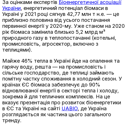
За оцінками експертів
Біоенергетичної асоціації
України
, енергетичний потенціал біомаси в
Україні у 2021 році сягнув 42,77 млн т н.е. — це
приблизно половина від усього постачання
первинної енергії у 2020-му. Уже станом на 2020
рік біомаса замінила близько 5,2 млрд м³
природного газу в теплопостачанні (котельні,
промисловість, агросектор, включно з
теплицями).
Майже 46% тепла в Україні йде на опалення та
гарячу воду, решта — на промисловість і
сільське господарство, де теплиці займають
помітну частку споживання в холодний сезон. У
країнах ЄС біомаса забезпечує до 90%
відновлюваної енергії в секторі тепла і холоду,
зокрема й для тепличних комплексів. На це
вказує презентація про розвиток біоенергетики
в ЄС та Україні на сайті
UABIO
, де Україна
розглядається як частина цього загального
тренду.