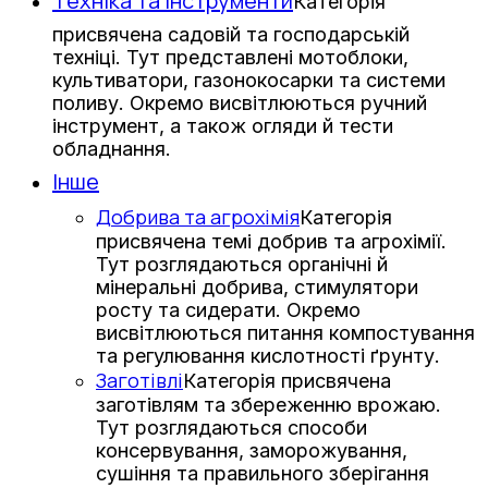
Техніка та інструменти
Категорія
присвячена садовій та господарській
техніці. Тут представлені мотоблоки,
культиватори, газонокосарки та системи
поливу. Окремо висвітлюються ручний
інструмент, а також огляди й тести
обладнання.
Інше
Добрива та агрохімія
Категорія
присвячена темі добрив та агрохімії.
Тут розглядаються органічні й
мінеральні добрива, стимулятори
росту та сидерати. Окремо
висвітлюються питання компостування
та регулювання кислотності ґрунту.
Заготівлі
Категорія присвячена
заготівлям та збереженню врожаю.
Тут розглядаються способи
консервування, заморожування,
сушіння та правильного зберігання