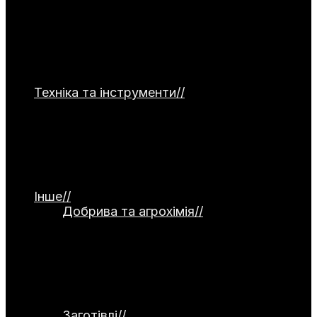
від томатів та огірків до картоплі й
коренеплодів. Тут зібрані матеріали про
сорти, технології посадки, догляд та захист
від хвороб. Ви знайдете поради для цибулі,
часнику, капусти, зелені та гарбузових
культур.
Техніка та інструменти
//
Категорія
присвячена садовій та господарській
техніці. Тут представлені мотоблоки,
культиватори, газонокосарки та системи
поливу. Окремо висвітлюються ручний
інструмент, а також огляди й тести
обладнання.
Інше
//
Добрива та агрохімія
//
Категорія
присвячена темі добрив та агрохімії.
Тут розглядаються органічні й
мінеральні добрива, стимулятори
росту та сидерати. Окремо
висвітлюються питання компостування
та регулювання кислотності ґрунту.
Заготівлі
//
Категорія присвячена