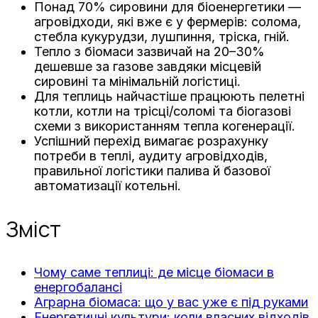
Понад 70% сировини для біоенергетики —
агровідходи, які вже є у фермерів: солома,
стебла кукурудзи, лушпиння, тріска, гній.
Тепло з біомаси зазвичай на 20–30%
дешевше за газове завдяки місцевій
сировині та мінімальній логістиці.
Для теплиць найчастіше працюють пелетні
котли, котли на трісці/соломі та біогазові
схеми з використанням тепла когенерації.
Успішний перехід вимагає розрахунку
потреби в теплі, аудиту агровідходів,
правильної логістики палива й базової
автоматизації котельні.
Зміст
Чому саме теплиці: де місце біомаси в
енергобалансі
Аграрна біомаса: що у вас уже є під руками
Енергетичні культури: коли власних відходів