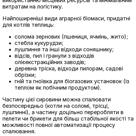
використанню місцевих ресурсів та мінімальним
витратам на логістику.
Найпоширеніші види аграрної біомаси, придатні
для котлів теплиць:
солома зернових (пшениця, ячмінь, жито);
стебла кукурудзи;
лушпиння та інші відходи соняшнику;
відсів, пил і гранули з відходів
олієекстракційних заводів;
деревна тріска, відходи пилорам, садові
обрізки;
гній та гноївка для біогазових установок (із
теплом як побічним продуктом).
Частину цієї сировини можна спалювати
безпосередньо (котли на соломі, трісці,
лушпинні), а частину доцільно переробляти в
пелети чи брикети для більш стабільної якості та
можливості повної автоматизації процесу
спалювання.