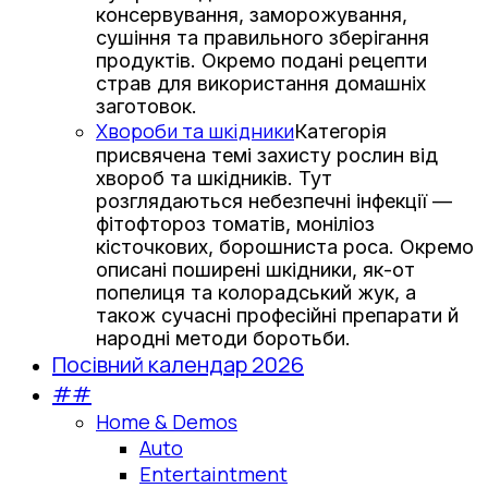
консервування, заморожування,
сушіння та правильного зберігання
продуктів. Окремо подані рецепти
страв для використання домашніх
заготовок.
Хвороби та шкідники
Категорія
присвячена темі захисту рослин від
хвороб та шкідників. Тут
розглядаються небезпечні інфекції —
фітофтороз томатів, моніліоз
кісточкових, борошниста роса. Окремо
описані поширені шкідники, як-от
попелиця та колорадський жук, а
також сучасні професійні препарати й
народні методи боротьби.
Посівний календар 2026
##
Home & Demos
Auto
Entertaintment