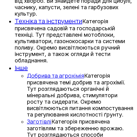
від хвороб. Ви знайдете поради для цибулі,
часнику, капусти, зелені та гарбузових
культур.
Техніка та інструменти
Категорія
присвячена садовій та господарській
техніці. Тут представлені мотоблоки,
культиватори, газонокосарки та системи
поливу. Окремо висвітлюються ручний
інструмент, а також огляди й тести
обладнання.
Інше
Добрива та агрохімія
Категорія
присвячена темі добрив та агрохімії.
Тут розглядаються органічні й
мінеральні добрива, стимулятори
росту та сидерати. Окремо
висвітлюються питання компостування
та регулювання кислотності ґрунту.
Заготівлі
Категорія присвячена
заготівлям та збереженню врожаю.
Тут розглядаються способи