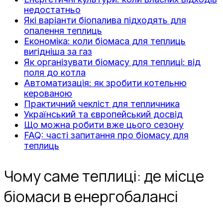
недостатньо
Які варіанти біопалива підходять для
опалення теплиць
Економіка: коли біомаса для теплиць
вигідніша за газ
Як організувати біомасу для теплиці: від
поля до котла
Автоматизація: як зробити котельню
керованою
Практичний чекліст для тепличника
Український та європейський досвід
Що можна робити вже цього сезону
FAQ: часті запитання про біомасу для
теплиць
Чому саме теплиці: де місце
біомаси в енергобалансі