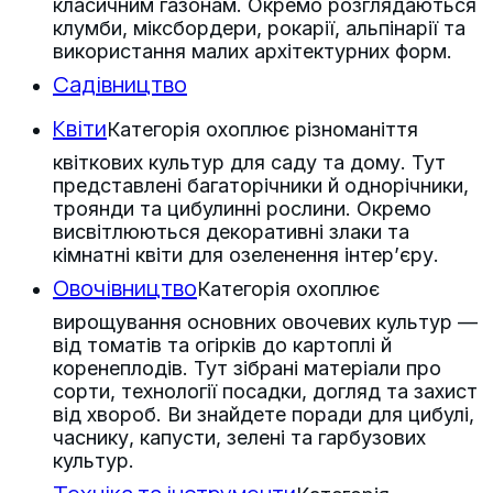
класичним газонам. Окремо розглядаються
клумби, міксбордери, рокарії, альпінарії та
використання малих архітектурних форм.
Садівництво
Квіти
Категорія охоплює різноманіття
квіткових культур для саду та дому. Тут
представлені багаторічники й однорічники,
троянди та цибулинні рослини. Окремо
висвітлюються декоративні злаки та
кімнатні квіти для озеленення інтер’єру.
Овочівництво
Категорія охоплює
вирощування основних овочевих культур —
від томатів та огірків до картоплі й
коренеплодів. Тут зібрані матеріали про
сорти, технології посадки, догляд та захист
від хвороб. Ви знайдете поради для цибулі,
часнику, капусти, зелені та гарбузових
культур.