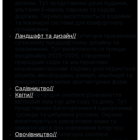
ділянок. Тут представлені дачні будинки,
альтанки й навіси, паркани та садові
доріжки. Окремо висвітлюються водойми
та інженерні системи для комфортного
проживання.
Ландшафт та дизайн
//
Категорія присвячена
сучасному ландшафтному дизайну та
озелененню. Тут висвітлюються тренди
екодизайну 2025–2026, створення
природних садів та альтернативи
класичним газонам. Окремо розглядаються
клумби, міксбордери, рокарії, альпінарії та
використання малих архітектурних форм.
Садівництво
//
Квіти
//
Категорія охоплює різноманіття
квіткових культур для саду та дому. Тут
представлені багаторічники й однорічники,
троянди та цибулинні рослини. Окремо
висвітлюються декоративні злаки та
кімнатні квіти для озеленення інтер’єру.
Овочівництво
//
Категорія охоплює