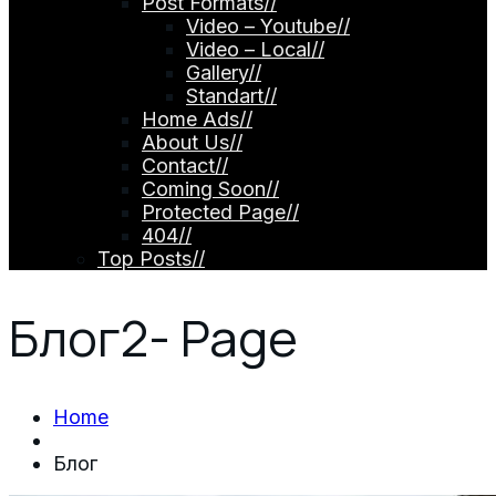
Post Formats
//
Video – Youtube
//
Video – Local
//
Gallery
//
Standart
//
Home Ads
//
About Us
//
Contact
//
Coming Soon
//
Protected Page
//
404
//
Top Posts
//
Блог
2- Page
Home
Блог