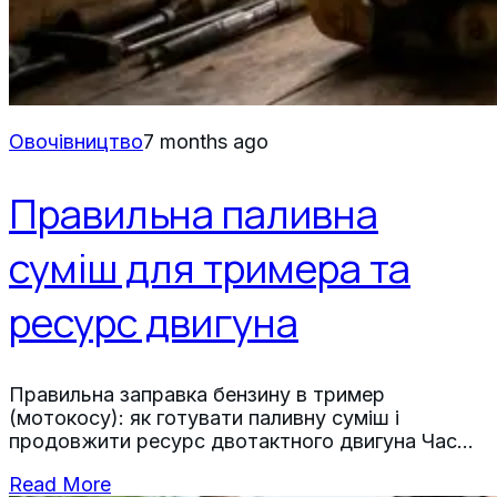
Овочівництво
7 months ago
Правильна паливна
суміш для тримера та
ресурс двигуна
Правильна заправка бензину в тример
(мотокосу): як готувати паливну суміш і
продовжити ресурс двотактного двигуна Час
читання: 7–9 хвилин Ключові висновки
Read More
Двотактний двигун тримера змащується