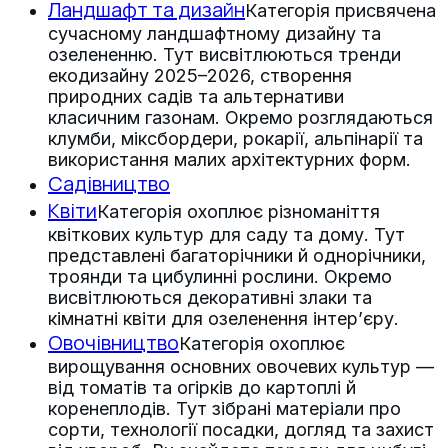
Ландшафт та дизайн
Категорія присвячена
сучасному ландшафтному дизайну та
озелененню. Тут висвітлюються тренди
екодизайну 2025–2026, створення
природних садів та альтернативи
класичним газонам. Окремо розглядаються
клумби, міксбордери, рокарії, альпінарії та
використання малих архітектурних форм.
Садівництво
Квіти
Категорія охоплює різноманіття
квіткових культур для саду та дому. Тут
представлені багаторічники й однорічники,
троянди та цибулинні рослини. Окремо
висвітлюються декоративні злаки та
кімнатні квіти для озеленення інтер’єру.
Овочівництво
Категорія охоплює
вирощування основних овочевих культур —
від томатів та огірків до картоплі й
коренеплодів. Тут зібрані матеріали про
сорти, технології посадки, догляд та захист