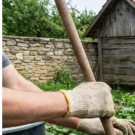
паливною сумішшю, тому точна пропорція