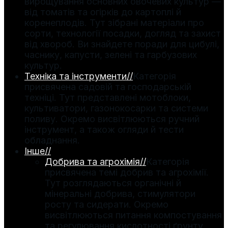
вирощування основних овочевих культур —
від томатів та огірків до картоплі й
коренеплодів. Тут зібрані матеріали про
сорти, технології посадки, догляд та захист
від хвороб. Ви знайдете поради для цибулі,
часнику, капусти, зелені та гарбузових
культур.
Техніка та інструменти
//
Категорія
присвячена садовій та господарській
техніці. Тут представлені мотоблоки,
культиватори, газонокосарки та системи
поливу. Окремо висвітлюються ручний
інструмент, а також огляди й тести
обладнання.
Інше
//
Добрива та агрохімія
//
Категорія
присвячена темі добрив та агрохімії.
Тут розглядаються органічні й
мінеральні добрива, стимулятори
росту та сидерати. Окремо
висвітлюються питання компостування
та регулювання кислотності ґрунту.