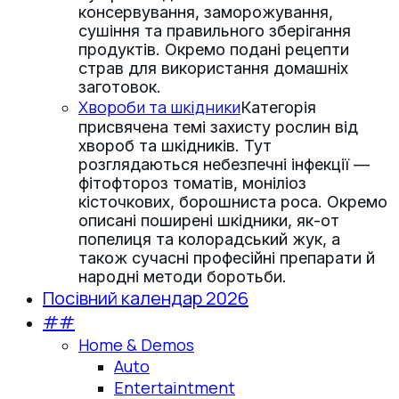
консервування, заморожування,
сушіння та правильного зберігання
продуктів. Окремо подані рецепти
страв для використання домашніх
заготовок.
Хвороби та шкідники
Категорія
присвячена темі захисту рослин від
хвороб та шкідників. Тут
розглядаються небезпечні інфекції —
фітофтороз томатів, моніліоз
кісточкових, борошниста роса. Окремо
описані поширені шкідники, як-от
попелиця та колорадський жук, а
також сучасні професійні препарати й
народні методи боротьби.
Посівний календар 2026
##
Home & Demos
Auto
Entertaintment