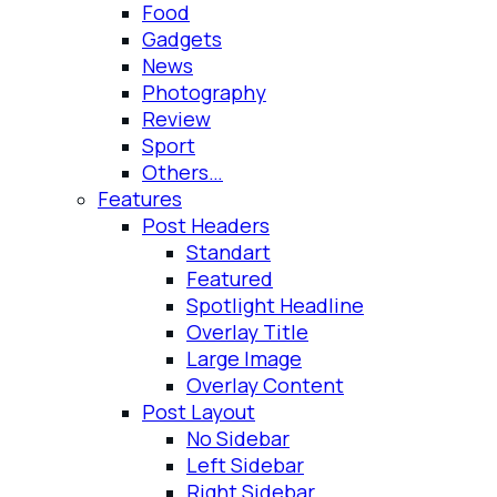
Food
Gadgets
News
Photography
Review
Sport
Others…
Features
Post Headers
Standart
Featured
Spotlight Headline
Overlay Title
Large Image
Overlay Content
Post Layout
No Sidebar
Left Sidebar
Right Sidebar