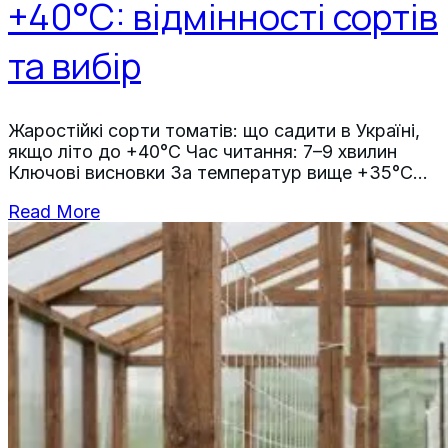
+40°C: відмінності сортів
та вибір
Жаростійкі сорти томатів: що садити в Україні,
якщо літо до +40°C Час читання: 7–9 хвилин
Ключові висновки За температур вище +35°C
пилок томатів втрачає життєздатність, тому
Read More
без жаростійких гібридів урожай