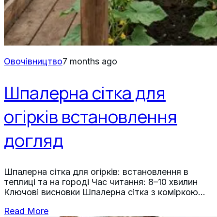
Овочівництво
7 months ago
Шпалерна сітка для
огірків встановлення
догляд
Шпалерна сітка для огірків: встановлення в
теплиці та на городі Час читання: 8–10 хвилин
Ключові висновки Шпалерна сітка з коміркою
10×10 см оптимальна для огірків, забезпечує
Read More
підтримку батогів, освітлення й