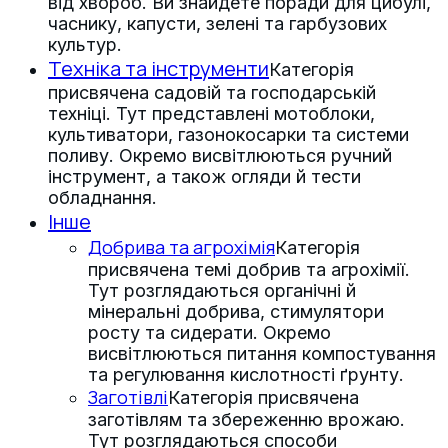
від хвороб. Ви знайдете поради для цибулі,
часнику, капусти, зелені та гарбузових
культур.
Техніка та інструменти
Категорія
присвячена садовій та господарській
техніці. Тут представлені мотоблоки,
культиватори, газонокосарки та системи
поливу. Окремо висвітлюються ручний
інструмент, а також огляди й тести
обладнання.
Інше
Добрива та агрохімія
Категорія
присвячена темі добрив та агрохімії.
Тут розглядаються органічні й
мінеральні добрива, стимулятори
росту та сидерати. Окремо
висвітлюються питання компостування
та регулювання кислотності ґрунту.
Заготівлі
Категорія присвячена
заготівлям та збереженню врожаю.
Тут розглядаються способи