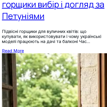
горщики вибір і догляд за
Петуніями
Підвісні горщики для вуличних квітів: що
купувати, як використовувати і чому українські
моделі працюють на дачі та балконі Час
читання: 7–9 хвилин Ключові висновки
Read More
Пластикові підвісні горщики об’ємом 3–5 л