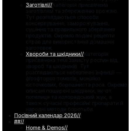
Заготівлі
//
Категорія присвячена
заготівлям та збереженню врожаю.
Тут розглядаються способи
консервування, заморожування,
сушіння та правильного зберігання
продуктів. Окремо подані рецепти
страв для використання домашніх
заготовок.
Хвороби та шкідники
//
Категорія
присвячена темі захисту рослин від
хвороб та шкідників. Тут
розглядаються небезпечні інфекції —
фітофтороз томатів, моніліоз
кісточкових, борошниста роса. Окремо
описані поширені шкідники, як-от
попелиця та колорадський жук, а
також сучасні професійні препарати й
народні методи боротьби.
Посівний календар 2026
//
##
//
Home & Demos
//