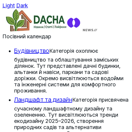
Light
Dark
Посівний календар
Будівництво
Категорія охоплює
будівництво та облаштування заміських
ділянок. Тут представлені дачні будинки,
альтанки й навіси, паркани та садові
доріжки. Окремо висвітлюються водойми
та інженерні системи для комфортного
проживання.
Ландшафт та дизайн
Категорія присвячена
сучасному ландшафтному дизайну та
озелененню. Тут висвітлюються тренди
екодизайну 2025–2026, створення
природних садів та альтернативи