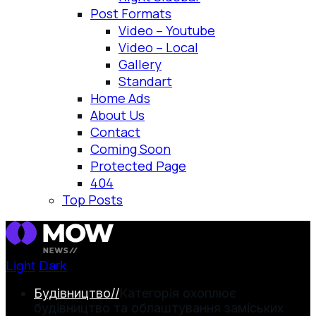
Post Formats
Video – Youtube
Video – Local
Gallery
Standart
Home Ads
About Us
Contact
Coming Soon
Protected Page
404
Top Posts
Light
Dark
Будівництво
//
Категорія охоплює
будівництво та облаштування заміських