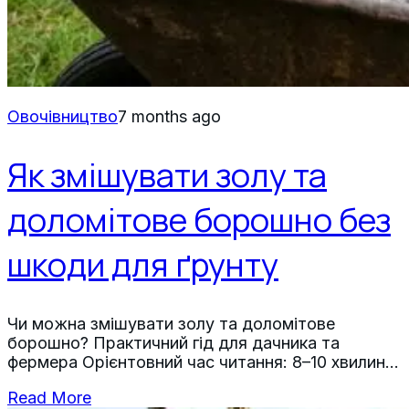
Овочівництво
7 months ago
Як змішувати золу та
доломітове борошно без
шкоди для ґрунту
Чи можна змішувати золу та доломітове
борошно? Практичний гід для дачника та
фермера Орієнтовний час читання: 8–10 хвилин
Коротко про головне Зола й доломітове
Read More
борошно підвищують pH, але діють по-різному: