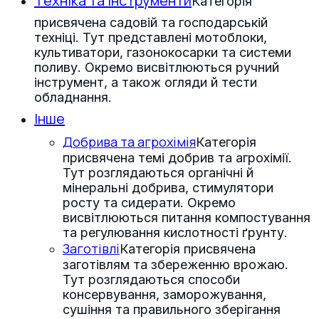
Техніка та інструменти
Категорія
присвячена садовій та господарській
техніці. Тут представлені мотоблоки,
культиватори, газонокосарки та системи
поливу. Окремо висвітлюються ручний
інструмент, а також огляди й тести
обладнання.
Інше
Добрива та агрохімія
Категорія
присвячена темі добрив та агрохімії.
Тут розглядаються органічні й
мінеральні добрива, стимулятори
росту та сидерати. Окремо
висвітлюються питання компостування
та регулювання кислотності ґрунту.
Заготівлі
Категорія присвячена
заготівлям та збереженню врожаю.
Тут розглядаються способи
консервування, заморожування,
сушіння та правильного зберігання