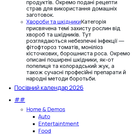
продуктів. Окремо подані рецепти
страв для використання домашніх
заготовок.
Хвороби та шкідники
Категорія
присвячена темі захисту рослин від
хвороб та шкідників. Тут
розглядаються небезпечні інфекції —
фітофтороз томатів, моніліоз
кісточкових, борошниста роса. Окремо
описані поширені шкідники, як-от
попелиця та колорадський жук, а
також сучасні професійні препарати й
народні методи боротьби.
Посівний календар 2026
##
Home & Demos
Auto
Entertaintment
Food