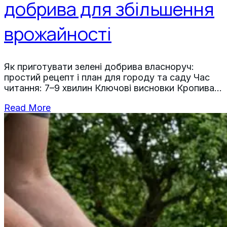
добрива для збільшення
врожайності
Як приготувати зелені добрива власноруч:
простий рецепт і план для городу та саду Час
читання: 7–9 хвилин Ключові висновки Кропива,
конюшина та кульбаба до цвітіння —
Read More
найпростіша й найдоступніша сировина