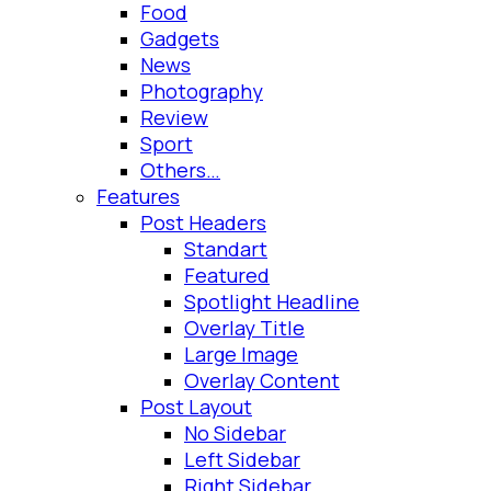
Food
Gadgets
News
Photography
Review
Sport
Others…
Features
Post Headers
Standart
Featured
Spotlight Headline
Overlay Title
Large Image
Overlay Content
Post Layout
No Sidebar
Left Sidebar
Right Sidebar