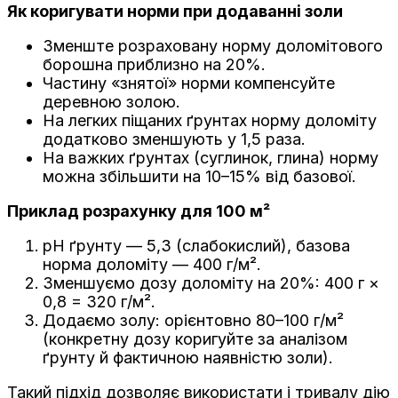
Як коригувати норми при додаванні золи
Зменште розраховану норму доломітового
борошна приблизно на 20%.
Частину «знятої» норми компенсуйте
деревною золою.
На легких піщаних ґрунтах норму доломіту
додатково зменшують у 1,5 раза.
На важких ґрунтах (суглинок, глина) норму
можна збільшити на 10–15% від базової.
Приклад розрахунку для 100 м²
pH ґрунту — 5,3 (слабокислий), базова
норма доломіту — 400 г/м².
Зменшуємо дозу доломіту на 20%: 400 г ×
0,8 = 320 г/м².
Додаємо золу: орієнтовно 80–100 г/м²
(конкретну дозу коригуйте за аналізом
ґрунту й фактичною наявністю золи).
Такий підхід дозволяє використати і тривалу дію