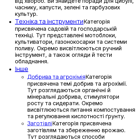
від хвороб. Ви знайдете поради для цибулі,
часнику, капусти, зелені та гарбузових
культур.
Техніка та інструменти
Категорія
присвячена садовій та господарській
техніці. Тут представлені мотоблоки,
культиватори, газонокосарки та системи
поливу. Окремо висвітлюються ручний
інструмент, а також огляди й тести
обладнання.
Інше
Добрива та агрохімія
Категорія
присвячена темі добрив та агрохімії.
Тут розглядаються органічні й
мінеральні добрива, стимулятори
росту та сидерати. Окремо
висвітлюються питання компостування
та регулювання кислотності ґрунту.
Заготівлі
Категорія присвячена
заготівлям та збереженню врожаю.
Тут розглядаються способи