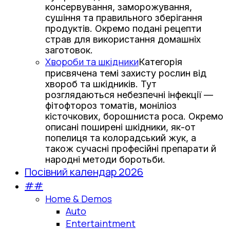
консервування, заморожування,
сушіння та правильного зберігання
продуктів. Окремо подані рецепти
страв для використання домашніх
заготовок.
Хвороби та шкідники
Категорія
присвячена темі захисту рослин від
хвороб та шкідників. Тут
розглядаються небезпечні інфекції —
фітофтороз томатів, моніліоз
кісточкових, борошниста роса. Окремо
описані поширені шкідники, як-от
попелиця та колорадський жук, а
також сучасні професійні препарати й
народні методи боротьби.
Посівний календар 2026
##
Home & Demos
Auto
Entertaintment