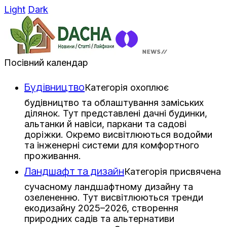
Light
Dark
Посівний календар
Будівництво
Категорія охоплює
будівництво та облаштування заміських
ділянок. Тут представлені дачні будинки,
альтанки й навіси, паркани та садові
доріжки. Окремо висвітлюються водойми
та інженерні системи для комфортного
проживання.
Ландшафт та дизайн
Категорія присвячена
сучасному ландшафтному дизайну та
озелененню. Тут висвітлюються тренди
екодизайну 2025–2026, створення
природних садів та альтернативи