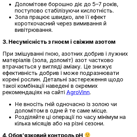
Доломітове борошно діє до 5–7 років,
поступово стабілізуючи кислотність.
Зола працює швидко, але її ефект
короткочасний через вимивання й
вивітрювання.
3. Несумісність з гноєм і свіжим азотом
При змішуванні гною, азотних добрив і лужних
матеріалів (зола, доломіт) азот частково
втрачається у вигляді аміаку. Це знижує
ефективність добрив і може подразнювати
корені рослин. Детальні застереження щодо
такої комбінації наведені в окремих
рекомендаціях на сайті
AgroVinn
.
Не вносіть гній одночасно із золою чи
доломітом в одне й те саме місце.
Розділяйте ці операції по часу мінімум на
кілька місяців або на різні сезони.
4. Обов’язковий контроль pH