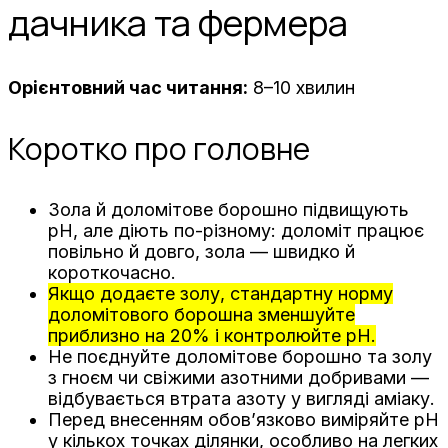
дачника та фермера
Орієнтовний час читання:
8–10 хвилин
Коротко про головне
Зола й доломітове борошно підвищують
pH, але діють по-різному: доломіт працює
повільно й довго, зола — швидко й
короткочасно.
Якщо додаєте золу, стандартну норму
доломітового борошна зменшуйте
приблизно на 20% і контролюйте pH.
Не поєднуйте доломітове борошно та золу
з гноєм чи свіжими азотними добривами —
відбувається втрата азоту у вигляді аміаку.
Перед внесенням обов’язково виміряйте pH
у кількох точках ділянки, особливо на легких