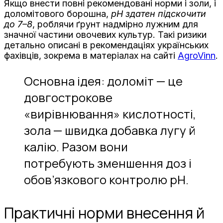
Якщо внести повні рекомендовані норми і золи, і
доломітового борошна,
pH здатен підскочити
до 7–8
, роблячи ґрунт надмірно лужним для
значної частини овочевих культур. Такі ризики
детально описані в рекомендаціях українських
фахівців, зокрема в матеріалах на сайті
AgroVinn
.
Основна ідея: доломіт — це
довгострокове
«вирівнювання» кислотності,
зола — швидка добавка лугу й
калію. Разом вони
потребують зменшення доз і
обов’язкового контролю pH.
Практичні норми внесення й