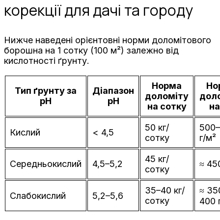
корекції для дачі та городу
Нижче наведені орієнтовні норми доломітового
борошна на 1 сотку (100 м²) залежно від
кислотності ґрунту.
Норма
Но
Тип ґрунту за
Діапазон
доломіту
дол
pH
pH
на сотку
на
50 кг/
500
Кислий
< 4,5
сотку
г/м²
45 кг/
Середньокислий
4,5–5,2
≈ 45
сотку
35–40 кг/
≈ 35
Слабокислий
5,2–5,6
сотку
400 