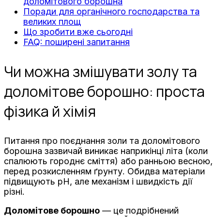
доломітового борошна
Поради для органічного господарства та
великих площ
Що зробити вже сьогодні
FAQ: поширені запитання
Чи можна змішувати золу та
доломітове борошно: проста
фізика й хімія
Питання про поєднання золи та доломітового
борошна зазвичай виникає наприкінці літа (коли
спалюють городнє сміття) або ранньою весною,
перед розкисленням ґрунту. Обидва матеріали
підвищують pH, але механізм і швидкість дії
різні.
Доломітове борошно
— це подрібнений