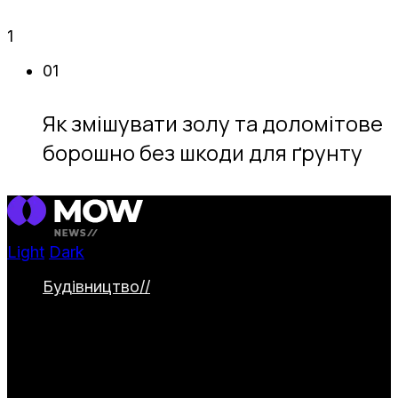
1
01
Як змішувати золу та доломітове
борошно без шкоди для ґрунту
Light
Dark
Будівництво
//
Категорія охоплює
будівництво та облаштування заміських
ділянок. Тут представлені дачні будинки,
альтанки й навіси, паркани та садові
доріжки. Окремо висвітлюються водойми
та інженерні системи для комфортного