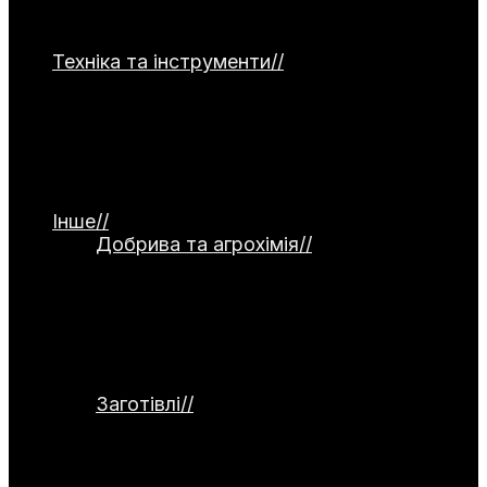
часнику, капусти, зелені та гарбузових
культур.
Техніка та інструменти
//
Категорія
присвячена садовій та господарській
техніці. Тут представлені мотоблоки,
культиватори, газонокосарки та системи
поливу. Окремо висвітлюються ручний
інструмент, а також огляди й тести
обладнання.
Інше
//
Добрива та агрохімія
//
Категорія
присвячена темі добрив та агрохімії.
Тут розглядаються органічні й
мінеральні добрива, стимулятори
росту та сидерати. Окремо
висвітлюються питання компостування
та регулювання кислотності ґрунту.
Заготівлі
//
Категорія присвячена
заготівлям та збереженню врожаю.
Тут розглядаються способи
консервування, заморожування,