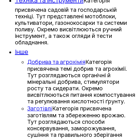
Техніка та інструменти
Категорія
присвячена садовій та господарській
техніці. Тут представлені мотоблоки,
культиватори, газонокосарки та системи
поливу. Окремо висвітлюються ручний
інструмент, а також огляди й тести
обладнання.
Інше
Добрива та агрохімія
Категорія
присвячена темі добрив та агрохімії.
Тут розглядаються органічні й
мінеральні добрива, стимулятори
росту та сидерати. Окремо
висвітлюються питання компостування
та регулювання кислотності ґрунту.
Заготівлі
Категорія присвячена
заготівлям та збереженню врожаю.
Тут розглядаються способи
консервування, заморожування,
сушіння та правильного зберігання