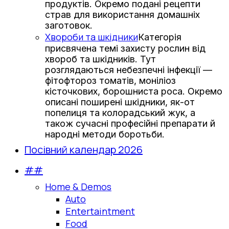
продуктів. Окремо подані рецепти
страв для використання домашніх
заготовок.
Хвороби та шкідники
Категорія
присвячена темі захисту рослин від
хвороб та шкідників. Тут
розглядаються небезпечні інфекції —
фітофтороз томатів, моніліоз
кісточкових, борошниста роса. Окремо
описані поширені шкідники, як-от
попелиця та колорадський жук, а
також сучасні професійні препарати й
народні методи боротьби.
Посівний календар 2026
##
Home & Demos
Auto
Entertaintment
Food