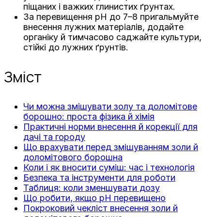
піщаних і важких глинистих ґрунтах.
За перевищення pH до 7–8 пригальмуйте
внесення лужних матеріалів, додайте
органіку й тимчасово саджайте культури,
стійкі до лужних ґрунтів.
Зміст
Чи можна змішувати золу та доломітове
борошно: проста фізика й хімія
Практичні норми внесення й корекції для
дачі та городу
Що врахувати перед змішуванням золи й
доломітового борошна
Коли і як вносити суміш: час і технологія
Безпека та інструменти для роботи
Таблиця: коли зменшувати дозу
Що робити, якщо pH перевищено
Покроковий чекліст внесення золи й