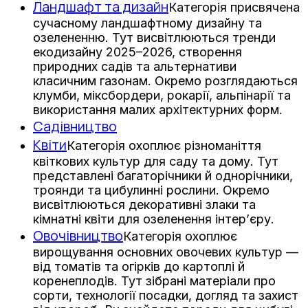
Ландшафт та дизайн
Категорія присвячена
сучасному ландшафтному дизайну та
озелененню. Тут висвітлюються тренди
екодизайну 2025–2026, створення
природних садів та альтернативи
класичним газонам. Окремо розглядаються
клумби, міксбордери, рокарії, альпінарії та
використання малих архітектурних форм.
Садівництво
Квіти
Категорія охоплює різноманіття
квіткових культур для саду та дому. Тут
представлені багаторічники й однорічники,
троянди та цибулинні рослини. Окремо
висвітлюються декоративні злаки та
кімнатні квіти для озеленення інтер’єру.
Овочівництво
Категорія охоплює
вирощування основних овочевих культур —
від томатів та огірків до картоплі й
коренеплодів. Тут зібрані матеріали про
сорти, технології посадки, догляд та захист