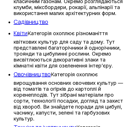
класичним газонам. Окремо розглядаються
клумби, міксбордери, рокарії, альпінарії та
використання малих архітектурних форм.
Садівництво
Квіти
Категорія охоплює різноманіття
квіткових культур для саду та дому. Тут
представлені багаторічники й однорічники,
троянди та цибулинні рослини. Окремо
висвітлюються декоративні злаки та
кімнатні квіти для озеленення інтер’єру.
Овочівництво
Категорія охоплює
вирощування основних овочевих культур —
від томатів та огірків до картоплі й
коренеплодів. Тут зібрані матеріали про
сорти, технології посадки, догляд та захист
від хвороб. Ви знайдете поради для цибулі,
часнику, капусти, зелені та гарбузових
культур.