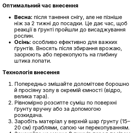
Оптимальний час внесення
Весна:
після танення снігу, але не пізніше
ніж за 2 тижні до посадки. Це дає час, щоб
реакції в ґрунті пройшли до висаджування
рослин.
Осінь:
особливо ефективно для важких
ґрунтів. Вносять після збирання врожаю,
заорюють або перекопують на глибину
штика лопати.
Технологія внесення
Попередньо змішайте доломітове борошно
й просіяну золу в окремій ємності (відро,
велика тара).
Рівномірно розсипте суміш по поверхні
ґрунту вручну або за допомогою
розкидача.
Заробіть матеріал у верхній шар ґрунту (15–
20 см) граблями, сапою чи перекопуванням.