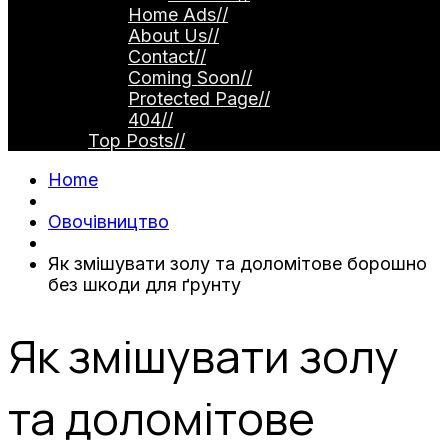
Home Ads
//
About Us
//
Contact
//
Coming Soon
//
Protected Page
//
404
//
Top Posts
//
Home
Овочівництво
Як змішувати золу та доломітове борошно
без шкоди для ґрунту
Як змішувати золу
та доломітове