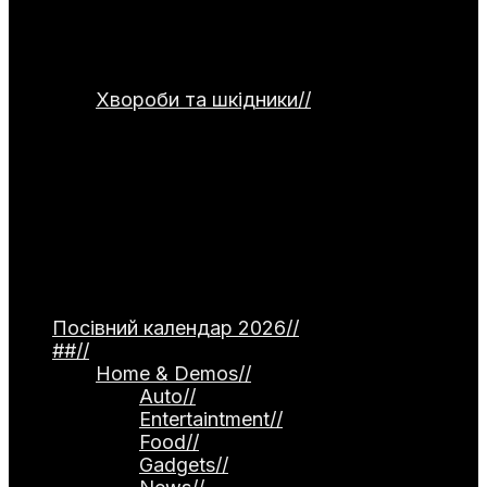
сушіння та правильного зберігання
продуктів. Окремо подані рецепти
страв для використання домашніх
заготовок.
Хвороби та шкідники
//
Категорія
присвячена темі захисту рослин від
хвороб та шкідників. Тут
розглядаються небезпечні інфекції —
фітофтороз томатів, моніліоз
кісточкових, борошниста роса. Окремо
описані поширені шкідники, як-от
попелиця та колорадський жук, а
також сучасні професійні препарати й
народні методи боротьби.
Посівний календар 2026
//
##
//
Home & Demos
//
Auto
//
Entertaintment
//
Food
//
Gadgets
//