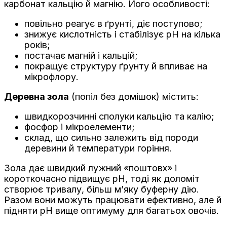
карбонат кальцію й магнію. Його особливості:
повільно реагує в ґрунті, діє поступово;
знижує кислотність і стабілізує pH на кілька
років;
постачає магній і кальцій;
покращує структуру ґрунту й впливає на
мікрофлору.
Деревна зола
(попіл без домішок) містить:
швидкорозчинні сполуки кальцію та калію;
фосфор і мікроелементи;
склад, що сильно залежить від породи
деревини й температури горіння.
Зола дає швидкий лужний «поштовх» і
короткочасно підвищує pH, тоді як доломіт
створює тривалу, більш м’яку буферну дію.
Разом вони можуть працювати ефективно, але й
підняти pH вище оптимуму для багатьох овочів.