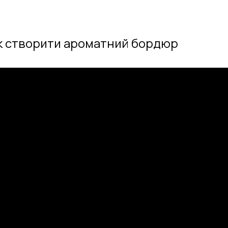
як створити ароматний бордюр
та облаштування заміських ділянок. Тут представле
йми та інженерні системи для комфортного прожи
сучасному ландшафтному дизайну та озелененню. 
тиви класичним газонам. Окремо розглядаються клу
вих культур для саду та дому. Тут представлені б
лаки та кімнатні квіти для озеленення інтер’єру.
 основних овочевих культур — від томатів та огірк
ляд та захист від хвороб. Ви знайдете поради для ц