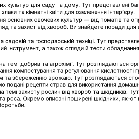
их культур для саду та дому. Тут представлені ба
лаки та кімнатні квіти для озеленення інтер’єру.
 основних овочевих культур — від томатів та огірк
ляд та захист від хвороб. Ви знайдете поради для ц
а садовій та господарській техніці. Тут представл
й інструмент, а також огляди й тести обладнання
на темі добрив та агрохімії. Тут розглядаються ор
ання компостування та регулювання кислотності ґ
ям та збереженню врожаю. Тут розглядаються спо
мо подані рецепти страв для використання домашн
а темі захисту рослин від хвороб та шкідників. Ту
ста роса. Окремо описані поширені шкідники, як-от
боротьби.