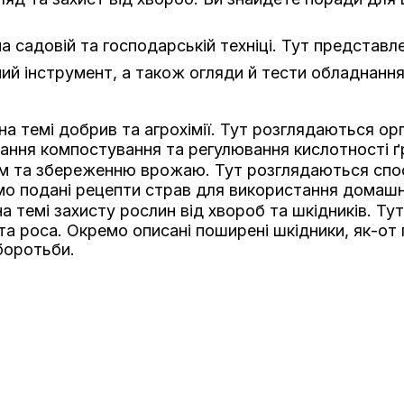
а садовій та господарській техніці. Тут представл
й інструмент, а також огляди й тести обладнання
на темі добрив та агрохімії. Тут розглядаються ор
ання компостування та регулювання кислотності ґ
ям та збереженню врожаю. Тут розглядаються спо
мо подані рецепти страв для використання домашн
а темі захисту рослин від хвороб та шкідників. Ту
ста роса. Окремо описані поширені шкідники, як-от
боротьби.