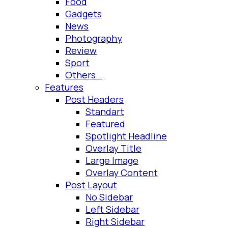
Food
Gadgets
News
Photography
Review
Sport
Others…
Features
Post Headers
Standart
Featured
Spotlight Headline
Overlay Title
Large Image
Overlay Content
Post Layout
No Sidebar
Left Sidebar
Right Sidebar