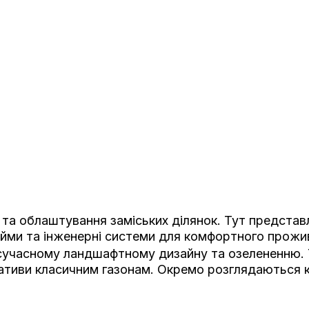
та облаштування заміських ділянок. Тут представле
йми та інженерні системи для комфортного прожи
 сучасному ландшафтному дизайну та озелененню.
тиви класичним газонам. Окремо розглядаються клу