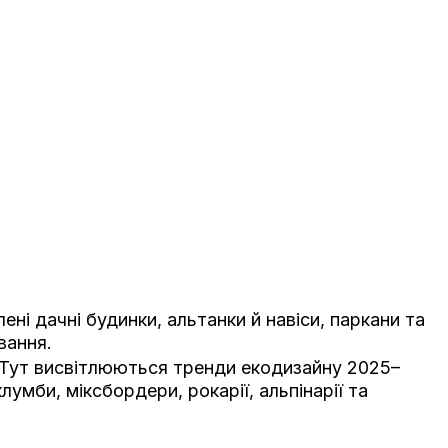
ні дачні будинки, альтанки й навіси, паркани та
вання.
 Тут висвітлюються тренди екодизайну 2025–
мби, міксбордери, рокарії, альпінарії та