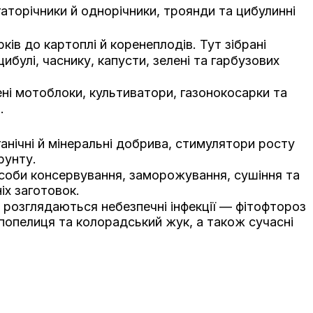
гаторічники й однорічники, троянди та цибулинні
ів до картоплі й коренеплодів. Тут зібрані
ибулі, часнику, капусти, зелені та гарбузових
ені мотоблоки, культиватори, газонокосарки та
.
ганічні й мінеральні добрива, стимулятори росту
рунту.
соби консервування, заморожування, сушіння та
іх заготовок.
т розглядаються небезпечні інфекції — фітофтороз
 попелиця та колорадський жук, а також сучасні