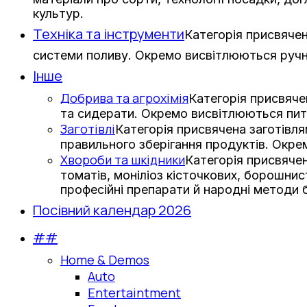
культур.
Техніка та інструменти
Категорія присвячен
системи поливу. Окремо висвітлюються ручни
Інше
Добрива та агрохімія
Категорія присвяче
та сидерати. Окремо висвітлюються пит
Заготівлі
Категорія присвячена заготівл
правильного зберігання продуктів. Окре
Хвороби та шкідники
Категорія присвячен
томатів, моніліоз кісточкових, борошни
професійні препарати й народні методи 
Посівний календар 2026
##
Home & Demos
Auto
Entertaintment