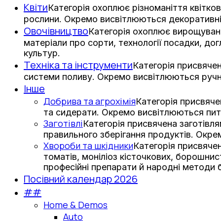
Квіти
Категорія охоплює різноманіття квітков
рослини. Окремо висвітлюються декоративні з
Овочівництво
Категорія охоплює вирощування
матеріали про сорти, технології посадки, дог
культур.
Техніка та інструменти
Категорія присвячен
системи поливу. Окремо висвітлюються ручни
Інше
Добрива та агрохімія
Категорія присвяче
та сидерати. Окремо висвітлюються пит
Заготівлі
Категорія присвячена заготівл
правильного зберігання продуктів. Окре
Хвороби та шкідники
Категорія присвячен
томатів, моніліоз кісточкових, борошни
професійні препарати й народні методи 
Посівний календар 2026
##
Home & Demos
Auto