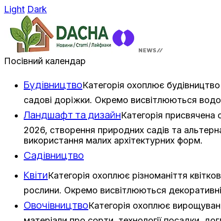
Light
Dark
Посівний календар
Будівництво
Категорія охоплює будівництво 
садові доріжки. Окремо висвітлюються водо
Ландшафт та дизайн
Категорія присвячена
2026, створення природних садів та альтерна
використання малих архітектурних форм.
Садівництво
Квіти
Категорія охоплює різноманіття квітков
рослини. Окремо висвітлюються декоративні з
Овочівництво
Категорія охоплює вирощування
матеріали про сорти, технології посадки, дог