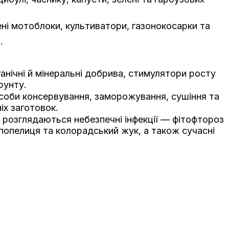
ені мотоблоки, культиватори, газонокосарки та
.
ганічні й мінеральні добрива, стимулятори росту
рунту.
соби консервування, заморожування, сушіння та
іх заготовок.
т розглядаються небезпечні інфекції — фітофтороз
 попелиця та колорадський жук, а також сучасні