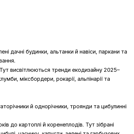
ні дачні будинки, альтанки й навіси, паркани та
вання.
 Тут висвітлюються тренди екодизайну 2025–
мби, міксбордери, рокарії, альпінарії та
гаторічники й однорічники, троянди та цибулинні
ів до картоплі й коренеплодів. Тут зібрані
ибулі, часнику, капусти, зелені та гарбузових