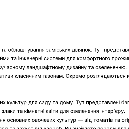
та облаштування заміських ділянок. Тут представле
йми та інженерні системи для комфортного прожи
 сучасному ландшафтному дизайну та озелененню.
тиви класичним газонам. Окремо розглядаються клу
их культур для саду та дому. Тут представлені ба
лаки та кімнатні квіти для озеленення інтер’єру.
 основних овочевих культур — від томатів та огірк
ляд та захист від хвороб. Ви знайдете поради для ц