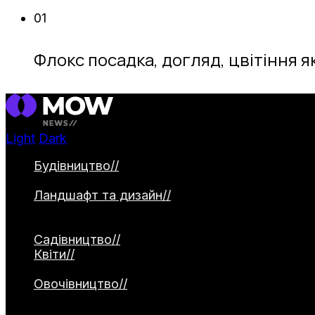
01
Флокс посадка, догляд, цвітіння 
Light
Dark
Будівництво
//
Категорія охоплює будівництво 
садові доріжки. Окремо висвітлюються водо
Ландшафт та дизайн
//
Категорія присвячена 
2026, створення природних садів та альтерна
використання малих архітектурних форм.
Садівництво
//
Квіти
//
Категорія охоплює різноманіття квітко
рослини. Окремо висвітлюються декоративні з
Овочівництво
//
Категорія охоплює вирощування
матеріали про сорти, технології посадки, дог
культур.