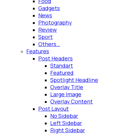
Food
Gadgets
News
Photography
Review
Sport
Others…
Features
Post Headers
Standart
Featured
Spotlight Headline
Overlay Title
Large Image
Overlay Content
Post Layout
No Sidebar
Left Sidebar
Right Sidebar