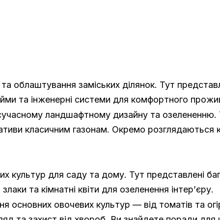
та облаштування заміських ділянок. Тут представле
йми та інженерні системи для комфортного прожи
 сучасному ландшафтному дизайну та озелененню.
тиви класичним газонам. Окремо розглядаються клу
их культур для саду та дому. Тут представлені ба
лаки та кімнатні квіти для озеленення інтер’єру.
 основних овочевих культур — від томатів та огірк
ляд та захист від хвороб. Ви знайдете поради для ц