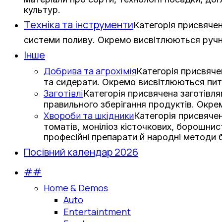
культур.
Техніка та інструменти
Категорія присвячен
системи поливу. Окремо висвітлюються ручни
Інше
Добрива та агрохімія
Категорія присвяче
та сидерати. Окремо висвітлюються пит
Заготівлі
Категорія присвячена заготівл
правильного зберігання продуктів. Окре
Хвороби та шкідники
Категорія присвячен
томатів, моніліоз кісточкових, борошни
професійні препарати й народні методи 
Посівний календар 2026
##
Home & Demos
Auto
Entertaintment