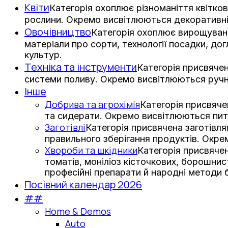
Квіти
Категорія охоплює різноманіття квітков
рослини. Окремо висвітлюються декоративні з
Овочівництво
Категорія охоплює вирощування
матеріали про сорти, технології посадки, дог
культур.
Техніка та інструменти
Категорія присвячен
системи поливу. Окремо висвітлюються ручни
Інше
Добрива та агрохімія
Категорія присвяче
та сидерати. Окремо висвітлюються пит
Заготівлі
Категорія присвячена заготівл
правильного зберігання продуктів. Окре
Хвороби та шкідники
Категорія присвячен
томатів, моніліоз кісточкових, борошни
професійні препарати й народні методи 
Посівний календар 2026
##
Home & Demos
Auto