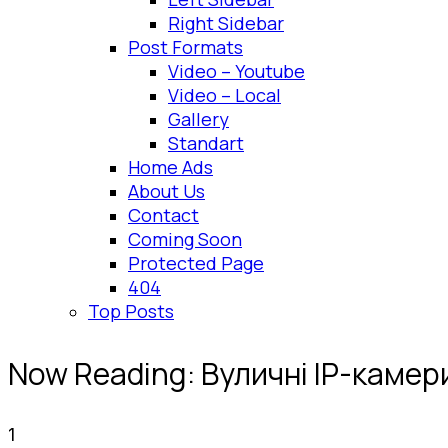
Right Sidebar
Post Formats
Video – Youtube
Video – Local
Gallery
Standart
Home Ads
About Us
Contact
Coming Soon
Protected Page
404
Top Posts
Now Reading:
Вуличні IP-камери
1