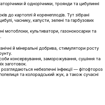
гаторічники й однорічники, троянди та цибулинні
ів до картоплі й коренеплодів. Тут зібрані
ибулі, часнику, капусти, зелені та гарбузових
ені мотоблоки, культиватори, газонокосарки та
.
ганічні й мінеральні добрива, стимулятори росту
рунту.
соби консервування, заморожування, сушіння та
іх заготовок.
т розглядаються небезпечні інфекції — фітофтороз
 попелиця та колорадський жук, а також сучасні