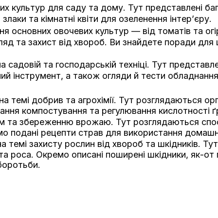
их культур для саду та дому. Тут представлені ба
лаки та кімнатні квіти для озеленення інтер’єру.
 основних овочевих культур — від томатів та огірк
ляд та захист від хвороб. Ви знайдете поради для ц
а садовій та господарській техніці. Тут представл
й інструмент, а також огляди й тести обладнання
на темі добрив та агрохімії. Тут розглядаються ор
ання компостування та регулювання кислотності ґ
ям та збереженню врожаю. Тут розглядаються спо
мо подані рецепти страв для використання домашн
а темі захисту рослин від хвороб та шкідників. Ту
ста роса. Окремо описані поширені шкідники, як-от
боротьби.