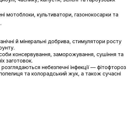
ені мотоблоки, культиватори, газонокосарки та
.
ганічні й мінеральні добрива, стимулятори росту
рунту.
соби консервування, заморожування, сушіння та
іх заготовок.
т розглядаються небезпечні інфекції — фітофтороз
 попелиця та колорадський жук, а також сучасні