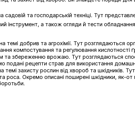
а садовій та господарській техніці. Тут представл
й інструмент, а також огляди й тести обладнання
на темі добрив та агрохімії. Тут розглядаються ор
ання компостування та регулювання кислотності ґ
ям та збереженню врожаю. Тут розглядаються спо
мо подані рецепти страв для використання домашн
а темі захисту рослин від хвороб та шкідників. Ту
ста роса. Окремо описані поширені шкідники, як-от
боротьби.