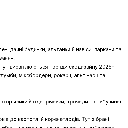
ні дачні будинки, альтанки й навіси, паркани та
вання.
 Тут висвітлюються тренди екодизайну 2025–
мби, міксбордери, рокарії, альпінарії та
гаторічники й однорічники, троянди та цибулинні
ів до картоплі й коренеплодів. Тут зібрані
ибулі, часнику, капусти, зелені та гарбузових