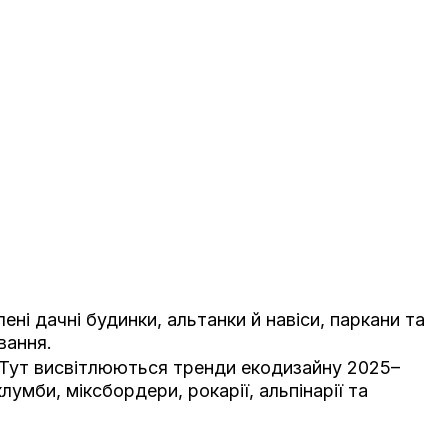
ні дачні будинки, альтанки й навіси, паркани та
вання.
 Тут висвітлюються тренди екодизайну 2025–
мби, міксбордери, рокарії, альпінарії та