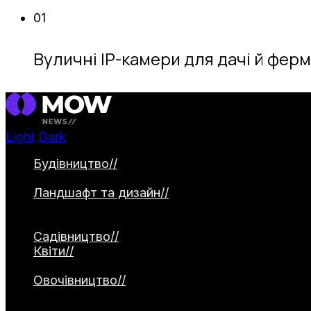
01
Вуличні IP-камери для дачі й ферми
Light
Dark
Будівництво
//
Категорія охоплює будівництво 
садові доріжки. Окремо висвітлюються водо
Ландшафт та дизайн
//
Категорія присвячена 
2026, створення природних садів та альтерна
використання малих архітектурних форм.
Садівництво
//
Квіти
//
Категорія охоплює різноманіття квітко
рослини. Окремо висвітлюються декоративні з
Овочівництво
//
Категорія охоплює вирощування
матеріали про сорти, технології посадки, дог
культур.