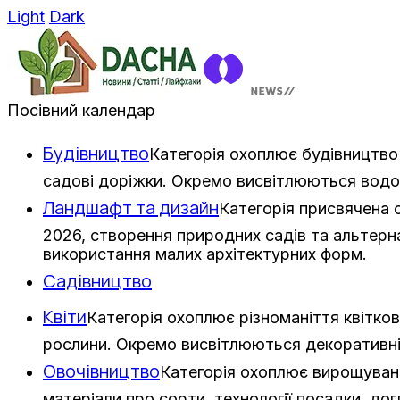
Light
Dark
Посівний календар
Будівництво
Категорія охоплює будівництво 
садові доріжки. Окремо висвітлюються водо
Ландшафт та дизайн
Категорія присвячена
2026, створення природних садів та альтерна
використання малих архітектурних форм.
Садівництво
Квіти
Категорія охоплює різноманіття квітков
рослини. Окремо висвітлюються декоративні з
Овочівництво
Категорія охоплює вирощування
матеріали про сорти, технології посадки, дог