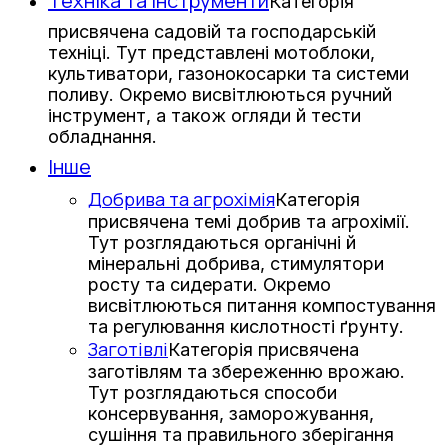
Техніка та інструменти
Категорія
присвячена садовій та господарській
техніці. Тут представлені мотоблоки,
культиватори, газонокосарки та системи
поливу. Окремо висвітлюються ручний
інструмент, а також огляди й тести
обладнання.
Інше
Добрива та агрохімія
Категорія
присвячена темі добрив та агрохімії.
Тут розглядаються органічні й
мінеральні добрива, стимулятори
росту та сидерати. Окремо
висвітлюються питання компостування
та регулювання кислотності ґрунту.
Заготівлі
Категорія присвячена
заготівлям та збереженню врожаю.
Тут розглядаються способи
консервування, заморожування,
сушіння та правильного зберігання