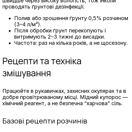
швидше через високу вологість, тож інколи
проводять ґрунтові дезінфекції.
Полив або зрошення ґрунту 0,5% розчином
(3–4 л/м²).
Після обробки ґрунт перекопують і
витримують 2–3 тижні до висадки.
Частота: раз на кілька років, а не щосезону.
Рецепти та техніка
змішування
Працюйте в рукавичках, захисних окулярах та в
добре провітрюваному місці. Мідний купорос —
хімічний реагент, а не безпечна “харчова” сіль.
Базові рецепти розчинів