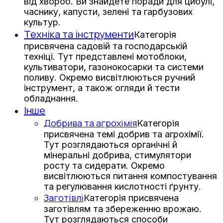
від хвороб. Ви знайдете поради для цибулі,
часнику, капусти, зелені та гарбузових
культур.
Техніка та інструменти
Категорія
присвячена садовій та господарській
техніці. Тут представлені мотоблоки,
культиватори, газонокосарки та системи
поливу. Окремо висвітлюються ручний
інструмент, а також огляди й тести
обладнання.
Інше
Добрива та агрохімія
Категорія
присвячена темі добрив та агрохімії.
Тут розглядаються органічні й
мінеральні добрива, стимулятори
росту та сидерати. Окремо
висвітлюються питання компостування
та регулювання кислотності ґрунту.
Заготівлі
Категорія присвячена
заготівлям та збереженню врожаю.
Тут розглядаються способи