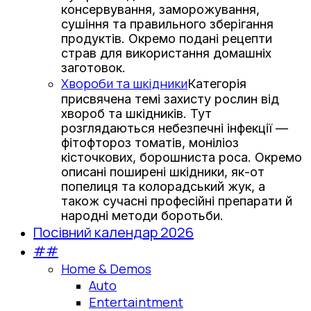
консервування, заморожування,
сушіння та правильного зберігання
продуктів. Окремо подані рецепти
страв для використання домашніх
заготовок.
Хвороби та шкідники
Категорія
присвячена темі захисту рослин від
хвороб та шкідників. Тут
розглядаються небезпечні інфекції —
фітофтороз томатів, моніліоз
кісточкових, борошниста роса. Окремо
описані поширені шкідники, як-от
попелиця та колорадський жук, а
також сучасні професійні препарати й
народні методи боротьби.
Посівний календар 2026
##
Home & Demos
Auto
Entertaintment