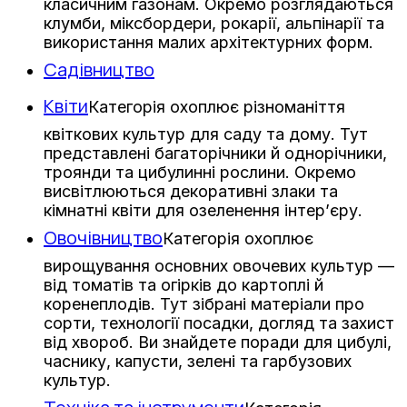
класичним газонам. Окремо розглядаються
клумби, міксбордери, рокарії, альпінарії та
використання малих архітектурних форм.
Садівництво
Квіти
Категорія охоплює різноманіття
квіткових культур для саду та дому. Тут
представлені багаторічники й однорічники,
троянди та цибулинні рослини. Окремо
висвітлюються декоративні злаки та
кімнатні квіти для озеленення інтер’єру.
Овочівництво
Категорія охоплює
вирощування основних овочевих культур —
від томатів та огірків до картоплі й
коренеплодів. Тут зібрані матеріали про
сорти, технології посадки, догляд та захист
від хвороб. Ви знайдете поради для цибулі,
часнику, капусти, зелені та гарбузових
культур.