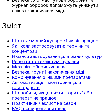
Безпека (ЗІЗ, час і умови обробки) та
журнал обробок допоможуть уникнути
опіків і накопичення міді.
Зміст
Що таке мідний купорос і як він працює
Як і коли застосовувати: терміни та
концентрації
Нюанси застосування для різних культур
Рецепти та техніка змішування
Механіка обприскування
Безпека, ґрунт і накопичення міді
Комбінування з іншими препаратами
Автоматизація і моніторинг для
господарств
Що робити, якщо листя “горить” або
препарат не працює
Практичний чеклист на сезон
FAQ: поширені запитання