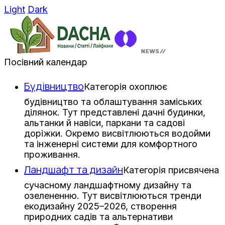
Light
Dark
Посівний календар
Будівництво
Категорія охоплює
будівництво та облаштування заміських
ділянок. Тут представлені дачні будинки,
альтанки й навіси, паркани та садові
доріжки. Окремо висвітлюються водойми
та інженерні системи для комфортного
проживання.
Ландшафт та дизайн
Категорія присвячена
сучасному ландшафтному дизайну та
озелененню. Тут висвітлюються тренди
екодизайну 2025–2026, створення
природних садів та альтернативи