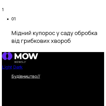
1
01
Мідний купорос у саду обробка
від грибкових хвороб
Light
Dark
Будівництво
//
Категорія охоплює
будівництво та облаштування заміських
ділянок. Тут представлені дачні будинки,
альтанки й навіси, паркани та садові
доріжки. Окремо висвітлюються водойми
та інженерні системи для комфортного