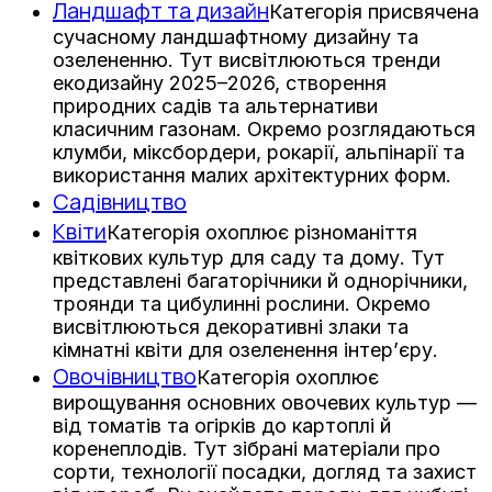
Ландшафт та дизайн
Категорія присвячена
сучасному ландшафтному дизайну та
озелененню. Тут висвітлюються тренди
екодизайну 2025–2026, створення
природних садів та альтернативи
класичним газонам. Окремо розглядаються
клумби, міксбордери, рокарії, альпінарії та
використання малих архітектурних форм.
Садівництво
Квіти
Категорія охоплює різноманіття
квіткових культур для саду та дому. Тут
представлені багаторічники й однорічники,
троянди та цибулинні рослини. Окремо
висвітлюються декоративні злаки та
кімнатні квіти для озеленення інтер’єру.
Овочівництво
Категорія охоплює
вирощування основних овочевих культур —
від томатів та огірків до картоплі й
коренеплодів. Тут зібрані матеріали про
сорти, технології посадки, догляд та захист