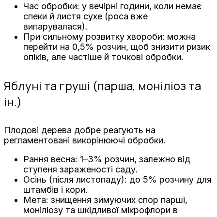
Час обробки: у вечірні години, коли немає
спеки й листя сухе (роса вже
випарувалася).
При сильному розвитку хвороби: можна
перейти на 0,5% розчин, щоб знизити ризик
опіків, але частіше й точкові обробки.
Яблуні та груші (парша, моніліоз та
ін.)
Плодові дерева добре реагують на
регламентовані викорінюючі обробки.
Рання весна: 1–3% розчин, залежно від
ступеня зараженості саду.
Осінь (після листопаду): до 5% розчину для
штамбів і кори.
Мета: знищення зимуючих спор парші,
моніліозу та шкідливої мікрофлори в