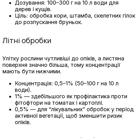
Дозування: 100–300 г на 10 л води для
дерев і кущів.
Ціль: обробка кори, штамба, скелетних гілок
до розпускання бруньок.
Літні обробки
Улітку рослини чутливіші до опіків, а листяна
поверхня значно більша, тому концентрації
мають бути нижчими.
Концентрація: 0,5–1% (50–100 г на 10 л
води).
1% — здебільшого як профілактика проти
фітофтори на томатах і картоплі.
0,5% — для “лікувальних” обробок у період
активної вегетації, щоб зменшити ризик
опіків.