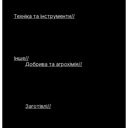
часнику, капусти, зелені та гарбузових
культур.
Техніка та інструменти
//
Категорія
присвячена садовій та господарській
техніці. Тут представлені мотоблоки,
культиватори, газонокосарки та системи
поливу. Окремо висвітлюються ручний
інструмент, а також огляди й тести
обладнання.
Інше
//
Добрива та агрохімія
//
Категорія
присвячена темі добрив та агрохімії.
Тут розглядаються органічні й
мінеральні добрива, стимулятори
росту та сидерати. Окремо
висвітлюються питання компостування
та регулювання кислотності ґрунту.
Заготівлі
//
Категорія присвячена
заготівлям та збереженню врожаю.
Тут розглядаються способи
консервування, заморожування,