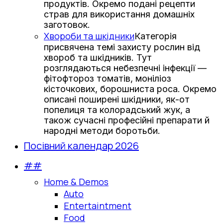
продуктів. Окремо подані рецепти
страв для використання домашніх
заготовок.
Хвороби та шкідники
Категорія
присвячена темі захисту рослин від
хвороб та шкідників. Тут
розглядаються небезпечні інфекції —
фітофтороз томатів, моніліоз
кісточкових, борошниста роса. Окремо
описані поширені шкідники, як-от
попелиця та колорадський жук, а
також сучасні професійні препарати й
народні методи боротьби.
Посівний календар 2026
##
Home & Demos
Auto
Entertaintment
Food