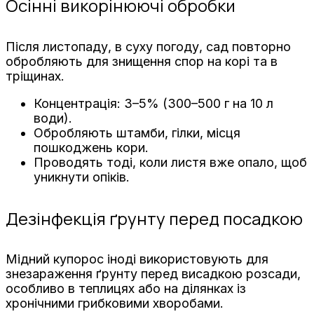
Осінні викорінюючі обробки
Після листопаду, в суху погоду, сад повторно
обробляють для знищення спор на корі та в
тріщинах.
Концентрація: 3–5% (300–500 г на 10 л
води).
Обробляють штамби, гілки, місця
пошкоджень кори.
Проводять тоді, коли листя вже опало, щоб
уникнути опіків.
Дезінфекція ґрунту перед посадкою
Мідний купорос іноді використовують для
знезараження ґрунту перед висадкою розсади,
особливо в теплицях або на ділянках із
хронічними грибковими хворобами.