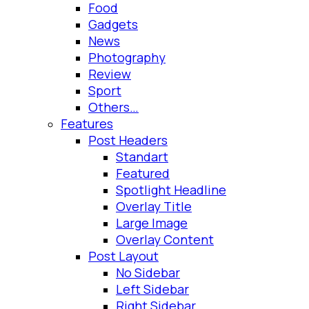
Food
Gadgets
News
Photography
Review
Sport
Others…
Features
Post Headers
Standart
Featured
Spotlight Headline
Overlay Title
Large Image
Overlay Content
Post Layout
No Sidebar
Left Sidebar
Right Sidebar