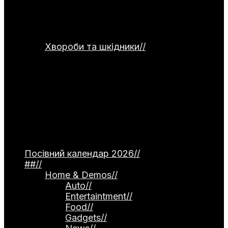
сушіння та правильного зберігання
продуктів. Окремо подані рецепти
страв для використання домашніх
заготовок.
Хвороби та шкідники
//
Категорія
присвячена темі захисту рослин від
хвороб та шкідників. Тут
розглядаються небезпечні інфекції —
фітофтороз томатів, моніліоз
кісточкових, борошниста роса. Окремо
описані поширені шкідники, як-от
попелиця та колорадський жук, а
також сучасні професійні препарати й
народні методи боротьби.
Посівний календар 2026
//
##
//
Home & Demos
//
Auto
//
Entertaintment
//
Food
//
Gadgets
//