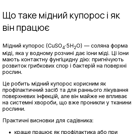
Що таке мідний купорос і як
він працює
Мідний купорос (CuSO
·5H
O) — соляна форма
4
2
міді, яка у водному розчині дає іони міді. Ці іони
мають контактну фунгіцидну дію: пригнічують
розвиток грибкових спор і бактерій на поверхні
рослин.
Це робить мідний купорос корисним як
профілактичний засіб та для раннього лікування
поверхневих інфекцій, але він майже не впливає
на системні хвороби, що вже проникли у тканини
рослини.
Практичні висновки для садівника:
краще працює як профілактика або при