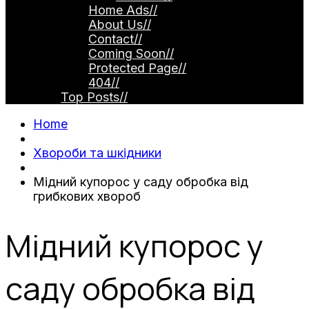
Home Ads
//
About Us
//
Contact
//
Coming Soon
//
Protected Page
//
404
//
Top Posts
//
Home
Хвороби та шкідники
Мідний купорос у саду обробка від
грибкових хвороб
Мідний купорос у
саду обробка від