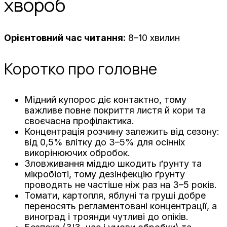
хвороб
Орієнтовний час читання:
8–10 хвилин
Коротко про головне
Мідний купорос діє контактно, тому
важливе повне покриття листя й кори та
своєчасна профілактика.
Концентрація розчину залежить від сезону:
від 0,5% влітку до 3–5% для осінніх
викорінюючих обробок.
Зловживання міддю шкодить ґрунту та
мікробіоті, тому дезінфекцію ґрунту
проводять не частіше ніж раз на 3–5 років.
Томати, картопля, яблуні та груші добре
переносять регламентовані концентрації, а
виноград і троянди чутливі до опіків.