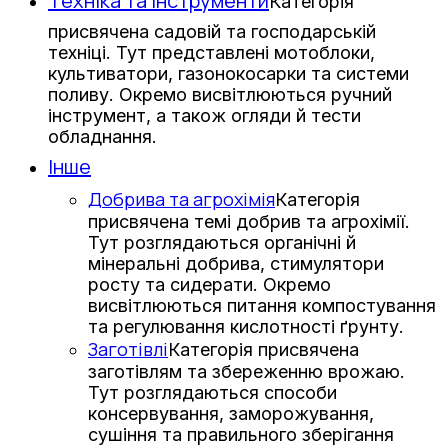
Техніка та інструменти
Категорія
присвячена садовій та господарській
техніці. Тут представлені мотоблоки,
культиватори, газонокосарки та системи
поливу. Окремо висвітлюються ручний
інструмент, а також огляди й тести
обладнання.
Інше
Добрива та агрохімія
Категорія
присвячена темі добрив та агрохімії.
Тут розглядаються органічні й
мінеральні добрива, стимулятори
росту та сидерати. Окремо
висвітлюються питання компостування
та регулювання кислотності ґрунту.
Заготівлі
Категорія присвячена
заготівлям та збереженню врожаю.
Тут розглядаються способи
консервування, заморожування,
сушіння та правильного зберігання