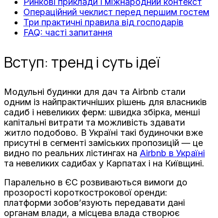
Ринкові приклади і міжнародний контекст
Операційний чеклист перед першим гостем
Три практичні правила від господарів
FAQ: часті запитання
Вступ: тренд і суть ідеї
Модульні будинки для дач та Airbnb стали
одним із найпрактичніших рішень для власників
садиб і невеликих ферм: швидка збірка, менші
капітальні витрати та можливість здавати
житло подобово. В Україні такі будиночки вже
присутні в сегменті заміських пропозицій — це
видно по реальних лістингах на
Airbnb в Україні
та невеликих садибах у Карпатах і на Київщині.
Паралельно в ЄС розвиваються вимоги до
прозорості короткострокової оренди:
платформи зобов’язують передавати дані
органам влади, а місцева влада створює