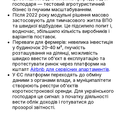
господаря — тестовий агротуристичний
бізнес із гнучким масштабуванням.
Після 2022 року модульні рішення масово
застосовують для тимчасового житла ВПО
та швидкої відбудови. Це підсилило попит і,
водночас, збільшило кількість виробників і
варіантів поставок.
Переваги для фермерів: невелика інвестиція
у будиночок 20–40 м², гнучкість
розташування на ділянці, можливість
швидко ввести об’єкт в експлуатацію та
протестувати ринок через платформи на
кшталт
Airbnb для сервісних апартаментів
.
У ЄС платформи переходять до обміну
даними з органами влади, а муніципалітети
створюють реєстри об’єктів
короткострокової оренди. Для українського
господаря це сигнал: з початку діяльності
вести облік доходів і готуватися до
прозорої звітності.