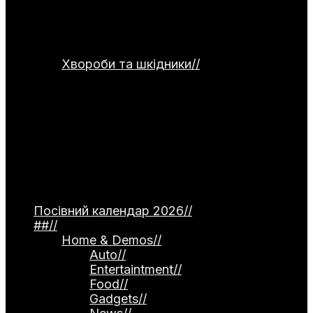
сушіння та правильного зберігання
продуктів. Окремо подані рецепти
страв для використання домашніх
заготовок.
Хвороби та шкідники
//
Категорія
присвячена темі захисту рослин від
хвороб та шкідників. Тут
розглядаються небезпечні інфекції —
фітофтороз томатів, моніліоз
кісточкових, борошниста роса. Окремо
описані поширені шкідники, як-от
попелиця та колорадський жук, а
також сучасні професійні препарати й
народні методи боротьби.
Посівний календар 2026
//
##
//
Home & Demos
//
Auto
//
Entertaintment
//
Food
//
Gadgets
//