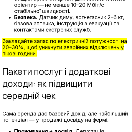
орієнтир — не менше 10–20 Мбіт/с
стабільної швидкості.
Безпека.
Датчик диму, вогнегасник 2–6 кг,
базова аптечка, інструкція з евакуації та
контактами екстрених служб.
Закладайте запас по електричній потужності на
20–30%, щоб уникнути аварійних відключень у
пікові години.
Пакети послуг і додаткові
доходи: як підвищити
середній чек
Сама оренда дає базовий дохід, але найбільший
потенціал — у продажі досвіду на фермі.
Проживання + досвід.
Дегустація