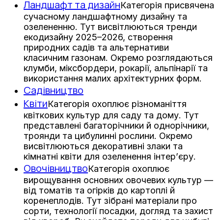
Ландшафт та дизайн
Категорія присвячена
сучасному ландшафтному дизайну та
озелененню. Тут висвітлюються тренди
екодизайну 2025–2026, створення
природних садів та альтернативи
класичним газонам. Окремо розглядаються
клумби, міксбордери, рокарії, альпінарії та
використання малих архітектурних форм.
Садівництво
Квіти
Категорія охоплює різноманіття
квіткових культур для саду та дому. Тут
представлені багаторічники й однорічники,
троянди та цибулинні рослини. Окремо
висвітлюються декоративні злаки та
кімнатні квіти для озеленення інтер’єру.
Овочівництво
Категорія охоплює
вирощування основних овочевих культур —
від томатів та огірків до картоплі й
коренеплодів. Тут зібрані матеріали про
сорти, технології посадки, догляд та захист