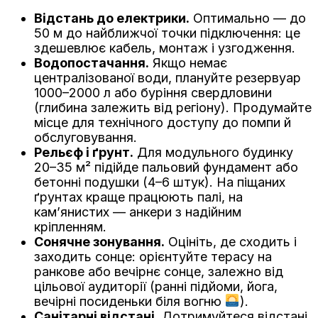
Відстань до електрики.
Оптимально — до
50 м до найближчої точки підключення: це
здешевлює кабель, монтаж і узгодження.
Водопостачання.
Якщо немає
централізованої води, плануйте резервуар
1000–2000 л або буріння свердловини
(глибина залежить від регіону). Продумайте
місце для технічного доступу до помпи й
обслуговування.
Рельєф і ґрунт.
Для модульного будинку
20–35 м² підійде пальовий фундамент або
бетонні подушки (4–6 штук). На піщаних
ґрунтах краще працюють палі, на
кам’янистих — анкери з надійним
кріпленням.
Сонячне зонування.
Оцініть, де сходить і
заходить сонце: орієнтуйте терасу на
ранкове або вечірнє сонце, залежно від
цільової аудиторії (ранні підйоми, йога,
вечірні посиденьки біля вогню
).
Санітарні відстані.
Дотримуйтеся відстані