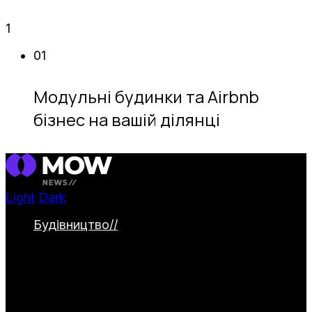
1
01
Модульні будинки та Airbnb
бізнес на вашій ділянці
Light
Dark
Будівництво
//
Категорія охоплює
будівництво та облаштування заміських
ділянок. Тут представлені дачні будинки,
альтанки й навіси, паркани та садові
доріжки. Окремо висвітлюються водойми
та інженерні системи для комфортного