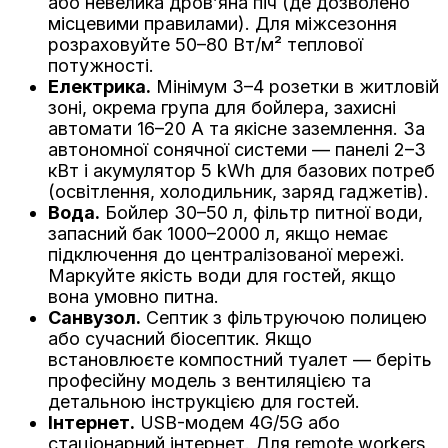
або невелика дров’яна піч (де дозволено
місцевими правилами). Для міжсезоння
розраховуйте 50–80 Вт/м² теплової
потужності.
Електрика.
Мінімум 3–4 розетки в житловій
зоні, окрема група для бойлера, захисні
автомати 16–20 A та якісне заземлення. За
автономної сонячної системи — панелі 2–3
кВт і акумулятор 5 kWh для базових потреб
(освітлення, холодильник, заряд гаджетів).
Вода.
Бойлер 30–50 л, фільтр питної води,
запасний бак 1000–2000 л, якщо немає
підключення до централізованої мережі.
Маркуйте якість води для гостей, якщо
вона умовно питна.
Санвузол.
Септик з фільтруючою полицею
або сучасний біосептик. Якщо
встановлюєте компостний туалет — беріть
професійну модель з вентиляцією та
детальною інструкцією для гостей.
Інтернет.
USB-модем 4G/5G або
стаціонарний інтернет. Для remote workers