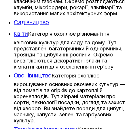
класичним газонам. Окремо розглядаються
клумби, міксбордери, рокарії, альпінарії та
використання малих архітектурних форм.
Садівництво
Квіти
Категорія охоплює різноманіття
квіткових культур для саду та дому. Тут
представлені багаторічники й однорічники,
троянди та цибулинні рослини. Окремо
висвітлюються декоративні злаки та
кімнатні квіти для озеленення інтер’єру.
Овочівництво
Категорія охоплює
вирощування основних овочевих культур —
від томатів та огірків до картоплі й
коренеплодів. Тут зібрані матеріали про
сорти, технології посадки, догляд та захист
від хвороб. Ви знайдете поради для цибулі,
часнику, капусти, зелені та гарбузових
культур.