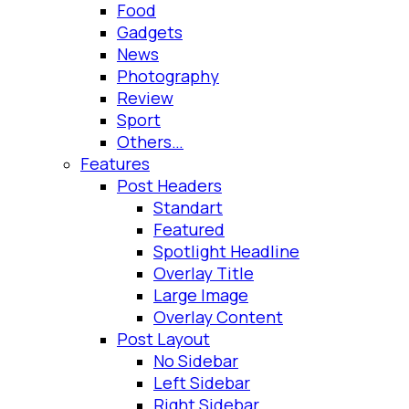
Food
Gadgets
News
Photography
Review
Sport
Others…
Features
Post Headers
Standart
Featured
Spotlight Headline
Overlay Title
Large Image
Overlay Content
Post Layout
No Sidebar
Left Sidebar
Right Sidebar