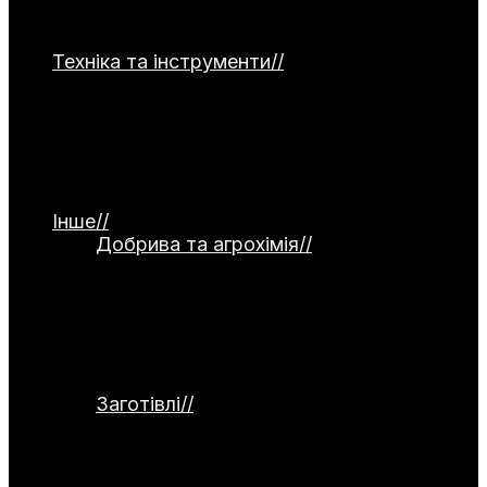
часнику, капусти, зелені та гарбузових
культур.
Техніка та інструменти
//
Категорія
присвячена садовій та господарській
техніці. Тут представлені мотоблоки,
культиватори, газонокосарки та системи
поливу. Окремо висвітлюються ручний
інструмент, а також огляди й тести
обладнання.
Інше
//
Добрива та агрохімія
//
Категорія
присвячена темі добрив та агрохімії.
Тут розглядаються органічні й
мінеральні добрива, стимулятори
росту та сидерати. Окремо
висвітлюються питання компостування
та регулювання кислотності ґрунту.
Заготівлі
//
Категорія присвячена
заготівлям та збереженню врожаю.
Тут розглядаються способи
консервування, заморожування,