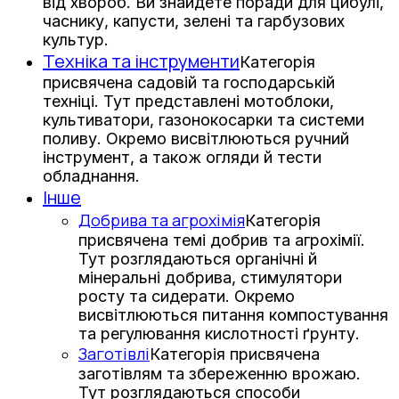
від хвороб. Ви знайдете поради для цибулі,
часнику, капусти, зелені та гарбузових
культур.
Техніка та інструменти
Категорія
присвячена садовій та господарській
техніці. Тут представлені мотоблоки,
культиватори, газонокосарки та системи
поливу. Окремо висвітлюються ручний
інструмент, а також огляди й тести
обладнання.
Інше
Добрива та агрохімія
Категорія
присвячена темі добрив та агрохімії.
Тут розглядаються органічні й
мінеральні добрива, стимулятори
росту та сидерати. Окремо
висвітлюються питання компостування
та регулювання кислотності ґрунту.
Заготівлі
Категорія присвячена
заготівлям та збереженню врожаю.
Тут розглядаються способи