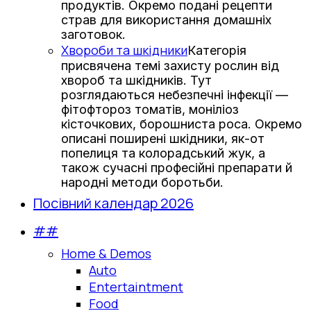
продуктів. Окремо подані рецепти
страв для використання домашніх
заготовок.
Хвороби та шкідники
Категорія
присвячена темі захисту рослин від
хвороб та шкідників. Тут
розглядаються небезпечні інфекції —
фітофтороз томатів, моніліоз
кісточкових, борошниста роса. Окремо
описані поширені шкідники, як-от
попелиця та колорадський жук, а
також сучасні професійні препарати й
народні методи боротьби.
Посівний календар 2026
##
Home & Demos
Auto
Entertaintment
Food