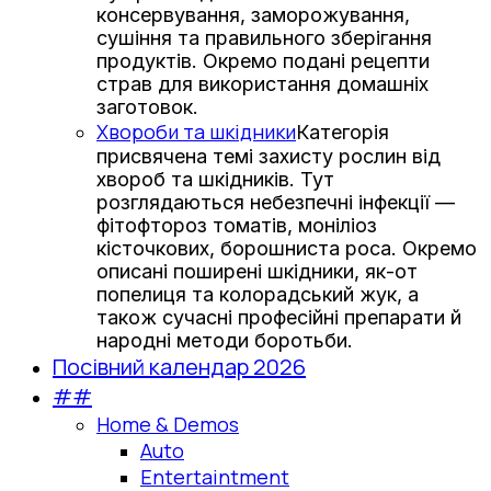
консервування, заморожування,
сушіння та правильного зберігання
продуктів. Окремо подані рецепти
страв для використання домашніх
заготовок.
Хвороби та шкідники
Категорія
присвячена темі захисту рослин від
хвороб та шкідників. Тут
розглядаються небезпечні інфекції —
фітофтороз томатів, моніліоз
кісточкових, борошниста роса. Окремо
описані поширені шкідники, як-от
попелиця та колорадський жук, а
також сучасні професійні препарати й
народні методи боротьби.
Посівний календар 2026
##
Home & Demos
Auto
Entertaintment