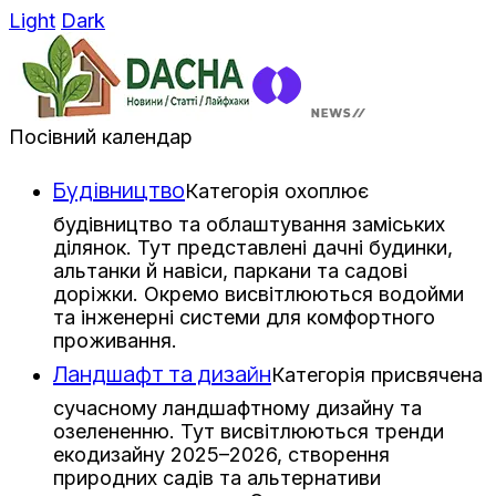
Light
Dark
Посівний календар
Будівництво
Категорія охоплює
будівництво та облаштування заміських
ділянок. Тут представлені дачні будинки,
альтанки й навіси, паркани та садові
доріжки. Окремо висвітлюються водойми
та інженерні системи для комфортного
проживання.
Ландшафт та дизайн
Категорія присвячена
сучасному ландшафтному дизайну та
озелененню. Тут висвітлюються тренди
екодизайну 2025–2026, створення
природних садів та альтернативи