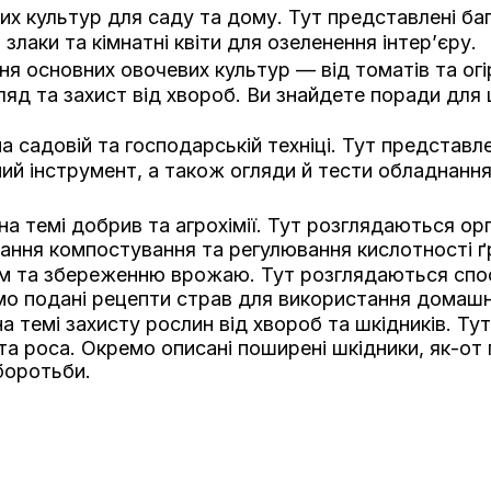
их культур для саду та дому. Тут представлені ба
лаки та кімнатні квіти для озеленення інтер’єру.
 основних овочевих культур — від томатів та огірк
ляд та захист від хвороб. Ви знайдете поради для ц
а садовій та господарській техніці. Тут представл
й інструмент, а також огляди й тести обладнання
на темі добрив та агрохімії. Тут розглядаються ор
ання компостування та регулювання кислотності ґ
ям та збереженню врожаю. Тут розглядаються спо
мо подані рецепти страв для використання домашн
а темі захисту рослин від хвороб та шкідників. Ту
ста роса. Окремо описані поширені шкідники, як-от
боротьби.