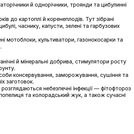
гаторічники й однорічники, троянди та цибулинні
ів до картоплі й коренеплодів. Тут зібрані
ибулі, часнику, капусти, зелені та гарбузових
ені мотоблоки, культиватори, газонокосарки та
.
ганічні й мінеральні добрива, стимулятори росту
рунту.
соби консервування, заморожування, сушіння та
іх заготовок.
т розглядаються небезпечні інфекції — фітофтороз
 попелиця та колорадський жук, а також сучасні