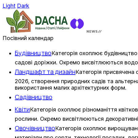
Light
Dark
Посівний календар
Будівництво
Категорія охоплює будівництво 
садові доріжки. Окремо висвітлюються водо
Ландшафт та дизайн
Категорія присвячена
2026, створення природних садів та альтерна
використання малих архітектурних форм.
Садівництво
Квіти
Категорія охоплює різноманіття квітков
рослини. Окремо висвітлюються декоративні з
Овочівництво
Категорія охоплює вирощування
матеріали про сорти, технології посадки, дог