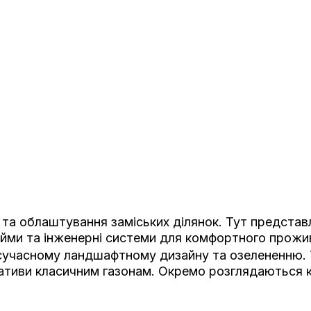
та облаштування заміських ділянок. Тут представле
йми та інженерні системи для комфортного прожи
 сучасному ландшафтному дизайну та озелененню.
тиви класичним газонам. Окремо розглядаються клу