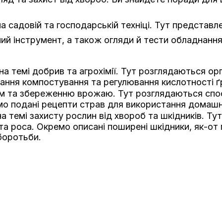
а садовій та господарській техніці. Тут представл
й інструмент, а також огляди й тести обладнання
на темі добрив та агрохімії. Тут розглядаються ор
ання компостування та регулювання кислотності ґ
ям та збереженню врожаю. Тут розглядаються спо
мо подані рецепти страв для використання домашн
а темі захисту рослин від хвороб та шкідників. Ту
ста роса. Окремо описані поширені шкідники, як-от
боротьби.