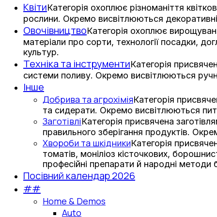
Квіти
Категорія охоплює різноманіття квітков
рослини. Окремо висвітлюються декоративні з
Овочівництво
Категорія охоплює вирощування
матеріали про сорти, технології посадки, дог
культур.
Техніка та інструменти
Категорія присвячен
системи поливу. Окремо висвітлюються ручни
Інше
Добрива та агрохімія
Категорія присвяче
та сидерати. Окремо висвітлюються пит
Заготівлі
Категорія присвячена заготівл
правильного зберігання продуктів. Окре
Хвороби та шкідники
Категорія присвячен
томатів, моніліоз кісточкових, борошни
професійні препарати й народні методи 
Посівний календар 2026
##
Home & Demos
Auto