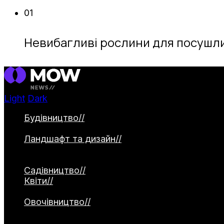
01
Невибагливі рослини для посушли
Light
Dark
Будівництво
//
Категорія охоплює будівництво 
садові доріжки. Окремо висвітлюються водо
Ландшафт та дизайн
//
Категорія присвячена 
2026, створення природних садів та альтерна
використання малих архітектурних форм.
Садівництво
//
Квіти
//
Категорія охоплює різноманіття квітко
рослини. Окремо висвітлюються декоративні з
Овочівництво
//
Категорія охоплює вирощування
матеріали про сорти, технології посадки, дог
культур.