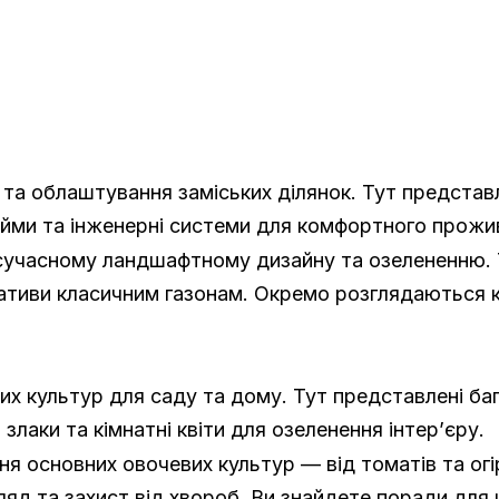
та облаштування заміських ділянок. Тут представле
йми та інженерні системи для комфортного прожи
 сучасному ландшафтному дизайну та озелененню.
тиви класичним газонам. Окремо розглядаються клу
их культур для саду та дому. Тут представлені ба
лаки та кімнатні квіти для озеленення інтер’єру.
 основних овочевих культур — від томатів та огірк
ляд та захист від хвороб. Ви знайдете поради для ц