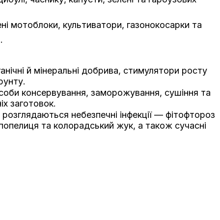
ені мотоблоки, культиватори, газонокосарки та
.
ганічні й мінеральні добрива, стимулятори росту
рунту.
соби консервування, заморожування, сушіння та
іх заготовок.
т розглядаються небезпечні інфекції — фітофтороз
 попелиця та колорадський жук, а також сучасні