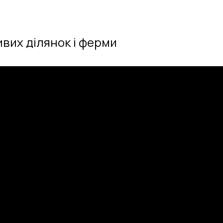
вих ділянок і ферми
та облаштування заміських ділянок. Тут представле
йми та інженерні системи для комфортного прожи
сучасному ландшафтному дизайну та озелененню. 
тиви класичним газонам. Окремо розглядаються клу
вих культур для саду та дому. Тут представлені б
лаки та кімнатні квіти для озеленення інтер’єру.
 основних овочевих культур — від томатів та огірк
ляд та захист від хвороб. Ви знайдете поради для ц