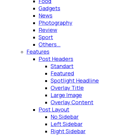
Food
Gadgets
News
Photography
Review
Sport
Others…
Features
Post Headers
Standart
Featured
Spotlight Headline
Overlay Title
Large Image
Overlay Content
Post Layout
No Sidebar
Left Sidebar
Right Sidebar