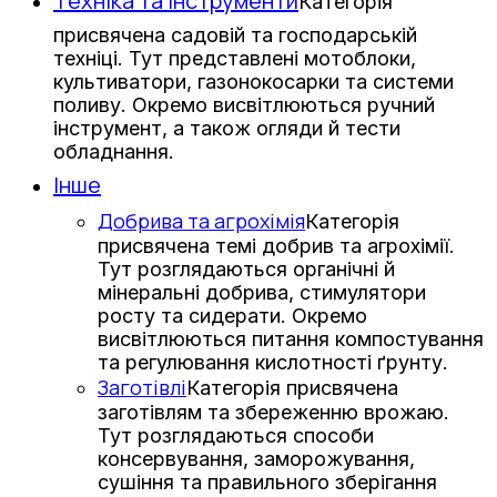
Техніка та інструменти
Категорія
присвячена садовій та господарській
техніці. Тут представлені мотоблоки,
культиватори, газонокосарки та системи
поливу. Окремо висвітлюються ручний
інструмент, а також огляди й тести
обладнання.
Інше
Добрива та агрохімія
Категорія
присвячена темі добрив та агрохімії.
Тут розглядаються органічні й
мінеральні добрива, стимулятори
росту та сидерати. Окремо
висвітлюються питання компостування
та регулювання кислотності ґрунту.
Заготівлі
Категорія присвячена
заготівлям та збереженню врожаю.
Тут розглядаються способи
консервування, заморожування,
сушіння та правильного зберігання