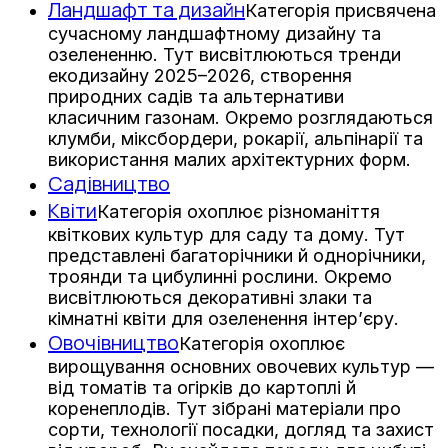
Ландшафт та дизайн
Категорія присвячена
сучасному ландшафтному дизайну та
озелененню. Тут висвітлюються тренди
екодизайну 2025–2026, створення
природних садів та альтернативи
класичним газонам. Окремо розглядаються
клумби, міксбордери, рокарії, альпінарії та
використання малих архітектурних форм.
Садівництво
Квіти
Категорія охоплює різноманіття
квіткових культур для саду та дому. Тут
представлені багаторічники й однорічники,
троянди та цибулинні рослини. Окремо
висвітлюються декоративні злаки та
кімнатні квіти для озеленення інтер’єру.
Овочівництво
Категорія охоплює
вирощування основних овочевих культур —
від томатів та огірків до картоплі й
коренеплодів. Тут зібрані матеріали про
сорти, технології посадки, догляд та захист