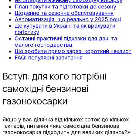
Як оглядати вживану самохідну косарку
План покупки та підготовки до сезону
Щоденне та сезонне обслуговування
Автоматизація: що реально у 2025 році
Де купувати в Україні та як врахувати
логістику
Останні практичні підказки для дачі та
малого господарства
Що зробити прямо зараз: короткий чеклист
FAQ: популярні запитання
Вступ: для кого потрібні
самохідні бензинові
газонокосарки
Якщо у вас ділянка від кількох соток до кількох
гектарів, питання «яка самохідна бензинова
газонокосарка підходить для великих ділянок?»