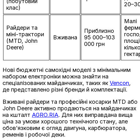
(побутовий
20–30
клас)
Малі
Райдери та
ферме
Приблизно
міні-трактори
госпо
Вживана
95 000–103
(MTD, John
площі
000 грн
Deere)
кільк
гекта
Нові бюджетні самохідні моделі з мінімальним
набором електроніки можна знайти на
спеціалізованих майданчиках, таких як
Vencon
,
де представлено різні бренди й комплектації.
Вживані райдери та професійні косарки MTD або
John Deere активно продаються на майданчиках
на кшталт
AGRO.RIA
. Для них виправдана вища
ціна за умови хорошого технічного стану, але
обов’язковим є огляд двигуна, карбюратора,
ременів і робочої деки.