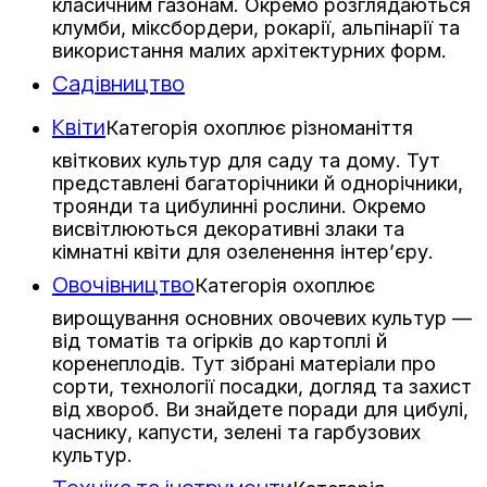
класичним газонам. Окремо розглядаються
клумби, міксбордери, рокарії, альпінарії та
використання малих архітектурних форм.
Садівництво
Квіти
Категорія охоплює різноманіття
квіткових культур для саду та дому. Тут
представлені багаторічники й однорічники,
троянди та цибулинні рослини. Окремо
висвітлюються декоративні злаки та
кімнатні квіти для озеленення інтер’єру.
Овочівництво
Категорія охоплює
вирощування основних овочевих культур —
від томатів та огірків до картоплі й
коренеплодів. Тут зібрані матеріали про
сорти, технології посадки, догляд та захист
від хвороб. Ви знайдете поради для цибулі,
часнику, капусти, зелені та гарбузових
культур.