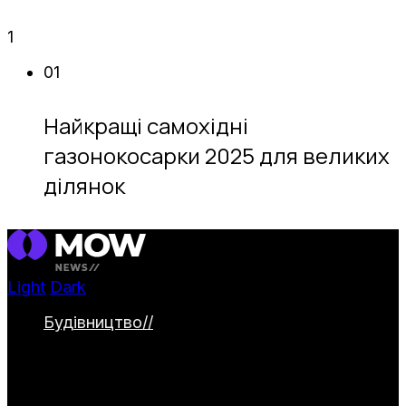
1
01
Найкращі самохідні
газонокосарки 2025 для великих
ділянок
Light
Dark
Будівництво
//
Категорія охоплює
будівництво та облаштування заміських
ділянок. Тут представлені дачні будинки,
альтанки й навіси, паркани та садові
доріжки. Окремо висвітлюються водойми