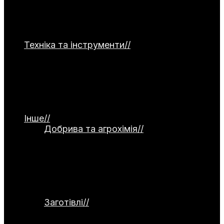
сорти, технології посадки, догляд та захист
від хвороб. Ви знайдете поради для цибулі,
часнику, капусти, зелені та гарбузових
культур.
Техніка та інструменти
//
Категорія
присвячена садовій та господарській
техніці. Тут представлені мотоблоки,
культиватори, газонокосарки та системи
поливу. Окремо висвітлюються ручний
інструмент, а також огляди й тести
обладнання.
Інше
//
Добрива та агрохімія
//
Категорія
присвячена темі добрив та агрохімії.
Тут розглядаються органічні й
мінеральні добрива, стимулятори
росту та сидерати. Окремо
висвітлюються питання компостування
та регулювання кислотності ґрунту.
Заготівлі
//
Категорія присвячена
заготівлям та збереженню врожаю.
Тут розглядаються способи