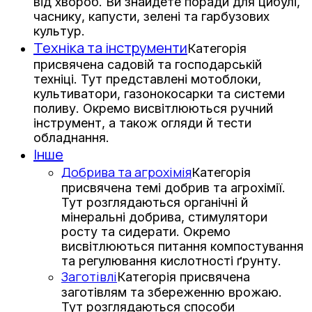
від хвороб. Ви знайдете поради для цибулі,
часнику, капусти, зелені та гарбузових
культур.
Техніка та інструменти
Категорія
присвячена садовій та господарській
техніці. Тут представлені мотоблоки,
культиватори, газонокосарки та системи
поливу. Окремо висвітлюються ручний
інструмент, а також огляди й тести
обладнання.
Інше
Добрива та агрохімія
Категорія
присвячена темі добрив та агрохімії.
Тут розглядаються органічні й
мінеральні добрива, стимулятори
росту та сидерати. Окремо
висвітлюються питання компостування
та регулювання кислотності ґрунту.
Заготівлі
Категорія присвячена
заготівлям та збереженню врожаю.
Тут розглядаються способи