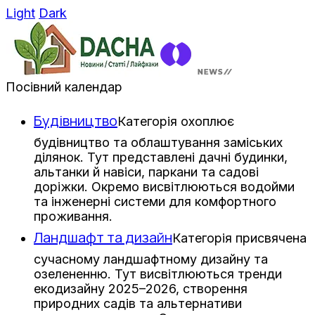
Light
Dark
Посівний календар
Будівництво
Категорія охоплює
будівництво та облаштування заміських
ділянок. Тут представлені дачні будинки,
альтанки й навіси, паркани та садові
доріжки. Окремо висвітлюються водойми
та інженерні системи для комфортного
проживання.
Ландшафт та дизайн
Категорія присвячена
сучасному ландшафтному дизайну та
озелененню. Тут висвітлюються тренди
екодизайну 2025–2026, створення
природних садів та альтернативи