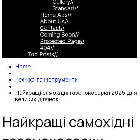
Gallery
//
Standart
//
Home Ads
//
About Us
//
Contact
//
Coming Soon
//
Protected Page
//
404
//
Top Posts
//
Home
Техніка та інструменти
Найкращі самохідні газонокосарки 2025 для
великих ділянок
Найкращі самохідні