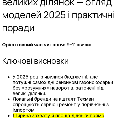
великих ділянок — огляд
моделей 2025 і практичні
поради
Орієнтовний час читання:
9–11 хвилин
Ключові висновки
У 2025 році з’явилися бюджетні, але
потужні самохідні бензинові газонокосарки
без «розумних» наворотів, заточені під
великі ділянки.
Локальні бренди на кшталт Техман
спрощують сервіс і ремонт у порівнянні з
імпортом.
Ширина захвату й площа ділянки прямо