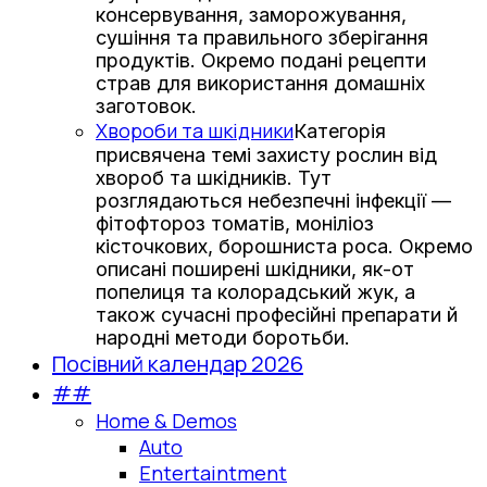
консервування, заморожування,
сушіння та правильного зберігання
продуктів. Окремо подані рецепти
страв для використання домашніх
заготовок.
Хвороби та шкідники
Категорія
присвячена темі захисту рослин від
хвороб та шкідників. Тут
розглядаються небезпечні інфекції —
фітофтороз томатів, моніліоз
кісточкових, борошниста роса. Окремо
описані поширені шкідники, як-от
попелиця та колорадський жук, а
також сучасні професійні препарати й
народні методи боротьби.
Посівний календар 2026
##
Home & Demos
Auto
Entertaintment