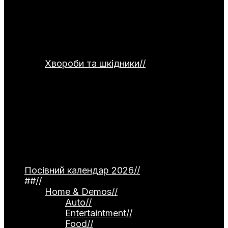
консервування, заморожування,
сушіння та правильного зберігання
продуктів. Окремо подані рецепти
страв для використання домашніх
заготовок.
Хвороби та шкідники
//
Категорія
присвячена темі захисту рослин від
хвороб та шкідників. Тут
розглядаються небезпечні інфекції —
фітофтороз томатів, моніліоз
кісточкових, борошниста роса. Окремо
описані поширені шкідники, як-от
попелиця та колорадський жук, а
також сучасні професійні препарати й
народні методи боротьби.
Посівний календар 2026
//
##
//
Home & Demos
//
Auto
//
Entertaintment
//
Food
//