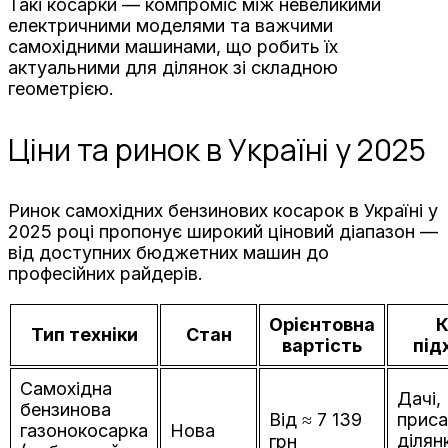
Такі косарки — компроміс між невеликими
електричними моделями та важчими
самохідними машинами, що робить їх
актуальними для ділянок зі складною
геометрією.
Ціни та ринок в Україні у 2025
Ринок самохідних бензинових косарок в Україні у
2025 році пропонує широкий ціновий діапазон —
від доступних бюджетних машин до
професійних райдерів.
Орієнтовна
Тип техніки
Стан
вартість
під
Самохідна
Дачі,
бензинова
Від ≈ 7 139
приса
газонокосарка
Нова
ділян
грн