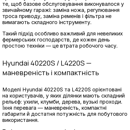
те, щоб базове обслуговування виконувалося у
звичайному гаражі: заміна ножа, регулювання
троса приводу, заміна ременів і фільтра не
вимагають складного інструменту.
Такий підхід особливо важливий для невеликих
фермерських господарств, де кожен день
простою техніки — це втрата робочого часу.
Hyundai 40220S / L4220S —
маневреність і компактність
Моделі Hyundai 40220S та L4220S орієнтовані
на користувачів, у яких ділянки мають складний
рельєф: ухили, клумби, дерева, вузькі проходи.
Їхня перевага — маневреність, компактні
габарити й достатня потужність для побутового
використання.