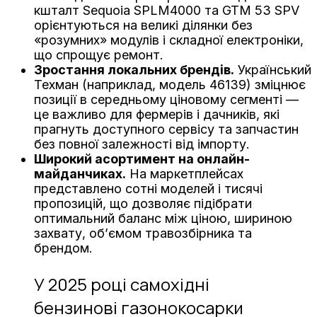
кшталт Sequoia SPLM4000 та GTM 53 SPV
орієнтуються на великі ділянки без
«розумних» модулів і складної електроніки,
що спрощує ремонт.
Зростання локальних брендів.
Український
Техман (наприклад, модель 46139) зміцнює
позиції в середньому ціновому сегменті —
це важливо для фермерів і дачників, які
прагнуть доступного сервісу та запчастин
без повної залежності від імпорту.
Широкий асортимент на онлайн-
майданчиках.
На маркетплейсах
представлено сотні моделей і тисячі
пропозицій, що дозволяє підібрати
оптимальний баланс між ціною, шириною
захвату, об’ємом травозбірника та
брендом.
У 2025 році самохідні
бензинові газонокосарки