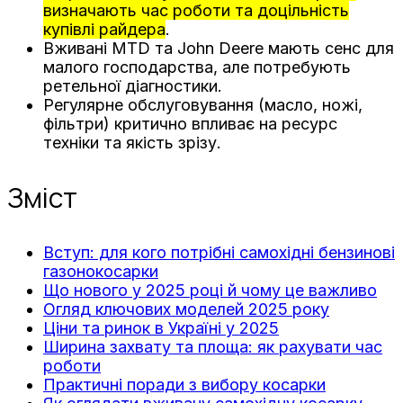
визначають час роботи та доцільність
купівлі райдера
.
Вживані MTD та John Deere мають сенс для
малого господарства, але потребують
ретельної діагностики.
Регулярне обслуговування (масло, ножі,
фільтри) критично впливає на ресурс
техніки та якість зрізу.
Зміст
Вступ: для кого потрібні самохідні бензинові
газонокосарки
Що нового у 2025 році й чому це важливо
Огляд ключових моделей 2025 року
Ціни та ринок в Україні у 2025
Ширина захвату та площа: як рахувати час
роботи
Практичні поради з вибору косарки