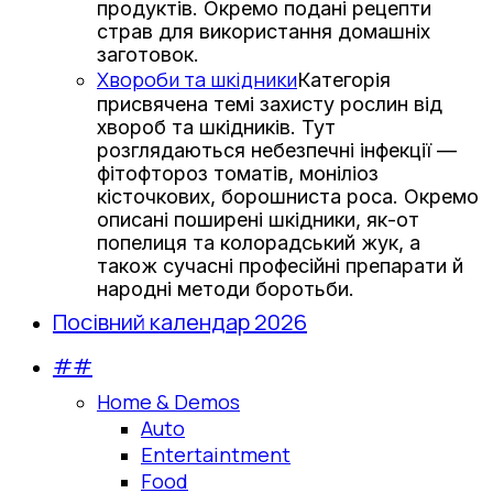
продуктів. Окремо подані рецепти
страв для використання домашніх
заготовок.
Хвороби та шкідники
Категорія
присвячена темі захисту рослин від
хвороб та шкідників. Тут
розглядаються небезпечні інфекції —
фітофтороз томатів, моніліоз
кісточкових, борошниста роса. Окремо
описані поширені шкідники, як-от
попелиця та колорадський жук, а
також сучасні професійні препарати й
народні методи боротьби.
Посівний календар 2026
##
Home & Demos
Auto
Entertaintment
Food