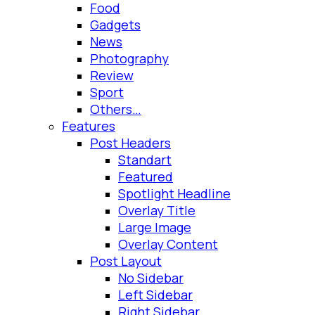
Food
Gadgets
News
Photography
Review
Sport
Others…
Features
Post Headers
Standart
Featured
Spotlight Headline
Overlay Title
Large Image
Overlay Content
Post Layout
No Sidebar
Left Sidebar
Right Sidebar