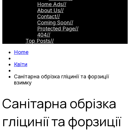
Home Ads
//
About Us
//
Contact
//
Coming Soon
//
Protected Page
//
404
//
Top Posts
//
Home
Квіти
Санітарна обрізка гліцинії та форзиції
взимку
Санітарна обрізка
гліцинії та форзиції