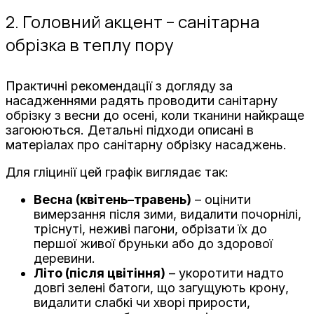
2. Головний акцент – санітарна
обрізка в теплу пору
Практичні рекомендації з догляду за
насадженнями радять проводити санітарну
обрізку з весни до осені, коли тканини найкраще
загоюються. Детальні підходи описані в
матеріалах про санітарну обрізку насаджень.
Для гліцинії цей графік виглядає так:
Весна (квітень–травень)
– оцінити
вимерзання після зими, видалити почорнілі,
тріснуті, неживі пагони, обрізати їх до
першої живої бруньки або до здорової
деревини.
Літо (після цвітіння)
– укоротити надто
довгі зелені батоги, що загущують крону,
видалити слабкі чи хворі прирости,