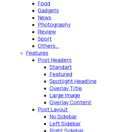
Food
Gadgets
News
Photography
Review
Sport
Others…
Features
Post Headers
Standart
Featured
Spotlight Headline
Overlay Title
Large Image
Overlay Content
Post Layout
No Sidebar
Left Sidebar
Right Sidebar