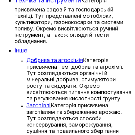
Техніка та інструменти
Категорія
присвячена садовій та господарській
техніці. Тут представлені мотоблоки,
культиватори, газонокосарки та системи
поливу. Окремо висвітлюються ручний
інструмент, а також огляди й тести
обладнання.
Інше
Добрива та агрохімія
Категорія
присвячена темі добрив та агрохімії.
Тут розглядаються органічні й
мінеральні добрива, стимулятори
росту та сидерати. Окремо
висвітлюються питання компостування
та регулювання кислотності ґрунту.
Заготівлі
Категорія присвячена
заготівлям та збереженню врожаю.
Тут розглядаються способи
консервування, заморожування,
сушіння та правильного зберігання