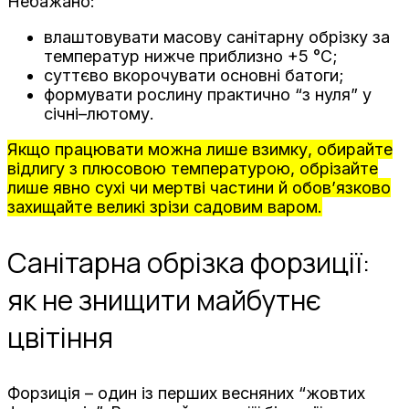
Небажано:
влаштовувати масову санітарну обрізку за
температур нижче приблизно +5 °C;
суттєво вкорочувати основні батоги;
формувати рослину практично “з нуля” у
січні–лютому.
Якщо працювати можна лише взимку, обирайте
відлигу з плюсовою температурою, обрізайте
лише явно сухі чи мертві частини й обов’язково
захищайте великі зрізи садовим варом.
Санітарна обрізка форзиції:
як не знищити майбутнє
цвітіння
Форзиція – один із перших весняних “жовтих