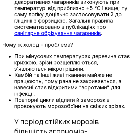
декоративних чагарників виконують при
температурі від приблизно +5 °C і вище; ту
саму логіку доцільно застосовувати й до
гліцинії з форзицією. Загальні правила
систематизовано в публікаціях про
санітарне обрізування чагарників
.
Чому ж холод – проблема?
При мінусових температурах деревина стає
крихкою, зрізи розщеплюються,
з’являються мікротріщини.
Камбій та інші живі тканини майже не
працюють, тому рана не закривається, а
навесні стає відкритими “воротами” для
інфекції.
Повторні цикли відлиги й заморозків
провокують морозобоїни на свіжих зрізах.
У період стійких морозів
більшість агрономів-