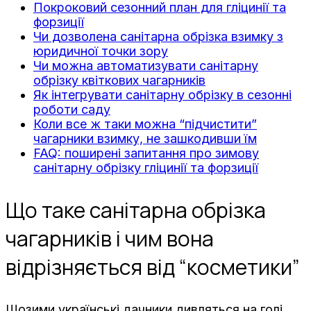
Покроковий сезонний план для гліцинії та
форзиції
Чи дозволена санітарна обрізка взимку з
юридичної точки зору
Чи можна автоматизувати санітарну
обрізку квіткових чагарників
Як інтегрувати санітарну обрізку в сезонні
роботи саду
Коли все ж таки можна “підчистити”
чагарники взимку, не зашкодивши їм
FAQ: поширені запитання про зимову
санітарну обрізку гліцинії та форзиції
Що таке санітарна обрізка
чагарників і чим вона
відрізняється від “косметики”
Щозими українські дачники дивляться на голі