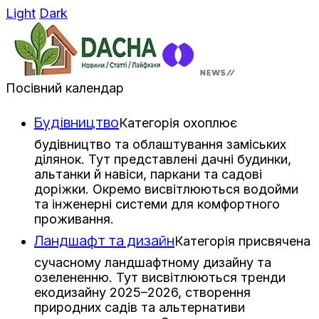
Light
Dark
Посівний календар
Будівництво
Категорія охоплює
будівництво та облаштування заміських
ділянок. Тут представлені дачні будинки,
альтанки й навіси, паркани та садові
доріжки. Окремо висвітлюються водойми
та інженерні системи для комфортного
проживання.
Ландшафт та дизайн
Категорія присвячена
сучасному ландшафтному дизайну та
озелененню. Тут висвітлюються тренди
екодизайну 2025–2026, створення
природних садів та альтернативи