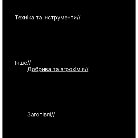
часнику, капусти, зелені та гарбузових
культур.
Техніка та інструменти
//
Категорія
присвячена садовій та господарській
техніці. Тут представлені мотоблоки,
культиватори, газонокосарки та системи
поливу. Окремо висвітлюються ручний
інструмент, а також огляди й тести
обладнання.
Інше
//
Добрива та агрохімія
//
Категорія
присвячена темі добрив та агрохімії.
Тут розглядаються органічні й
мінеральні добрива, стимулятори
росту та сидерати. Окремо
висвітлюються питання компостування
та регулювання кислотності ґрунту.
Заготівлі
//
Категорія присвячена
заготівлям та збереженню врожаю.
Тут розглядаються способи
консервування, заморожування,