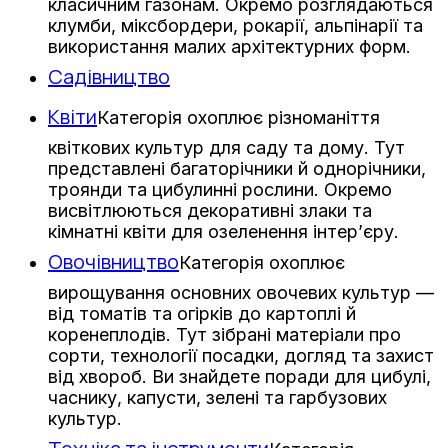
класичним газонам. Окремо розглядаються
клумби, міксбордери, рокарії, альпінарії та
використання малих архітектурних форм.
Садівництво
Квіти
Категорія охоплює різноманіття
квіткових культур для саду та дому. Тут
представлені багаторічники й однорічники,
троянди та цибулинні рослини. Окремо
висвітлюються декоративні злаки та
кімнатні квіти для озеленення інтер’єру.
Овочівництво
Категорія охоплює
вирощування основних овочевих культур —
від томатів та огірків до картоплі й
коренеплодів. Тут зібрані матеріали про
сорти, технології посадки, догляд та захист
від хвороб. Ви знайдете поради для цибулі,
часнику, капусти, зелені та гарбузових
культур.