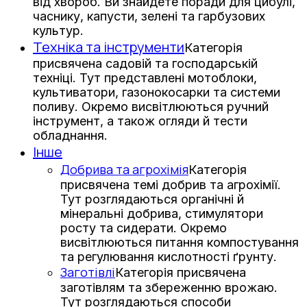
від хвороб. Ви знайдете поради для цибулі,
часнику, капусти, зелені та гарбузових
культур.
Техніка та інструменти
Категорія
присвячена садовій та господарській
техніці. Тут представлені мотоблоки,
культиватори, газонокосарки та системи
поливу. Окремо висвітлюються ручний
інструмент, а також огляди й тести
обладнання.
Інше
Добрива та агрохімія
Категорія
присвячена темі добрив та агрохімії.
Тут розглядаються органічні й
мінеральні добрива, стимулятори
росту та сидерати. Окремо
висвітлюються питання компостування
та регулювання кислотності ґрунту.
Заготівлі
Категорія присвячена
заготівлям та збереженню врожаю.
Тут розглядаються способи