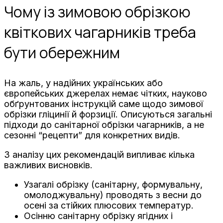
Чому із зимовою обрізкою
квіткових чагарників треба
бути обережним
На жаль, у надійних українських або
європейських джерелах немає чітких, науково
обґрунтованих інструкцій саме щодо зимової
обрізки гліцинії й форзиції. Описуються загальні
підходи до санітарної обрізки чагарників, а не
сезонні “рецепти” для конкретних видів.
З аналізу цих рекомендацій випливає кілька
важливих висновків.
Узагалі обрізку (санітарну, формувальну,
омолоджувальну) проводять з весни до
осені за стійких плюсових температур.
Осінню санітарну обрізку ягідних і