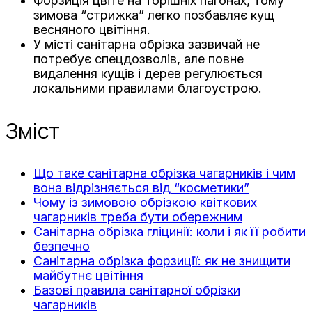
Форзиція цвіте на торішніх пагонах, тому
зимова “стрижка” легко позбавляє кущ
весняного цвітіння.
У місті санітарна обрізка зазвичай не
потребує спецдозволів, але повне
видалення кущів і дерев регулюється
локальними правилами благоустрою.
Зміст
Що таке санітарна обрізка чагарників і чим
вона відрізняється від “косметики”
Чому із зимовою обрізкою квіткових
чагарників треба бути обережним
Санітарна обрізка гліцинії: коли і як її робити
безпечно
Санітарна обрізка форзиції: як не знищити
майбутнє цвітіння
Базові правила санітарної обрізки
чагарників