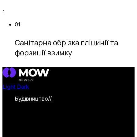
1
01
Санітарна обрізка гліцинії та
форзиції взимку
Light
Dark
Будівництво
//
Категорія охоплює
будівництво та облаштування заміських
ділянок. Тут представлені дачні будинки,
альтанки й навіси, паркани та садові
доріжки. Окремо висвітлюються водойми
та інженерні системи для комфортного