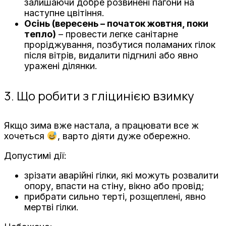
залишаючи добре розвинені пагони на
наступне цвітіння.
Осінь (вересень – початок жовтня, поки
тепло)
– провести легке санітарне
проріджування, позбутися поламаних гілок
після вітрів, видалити підгнилі або явно
уражені ділянки.
3. Що робити з гліцинією взимку
Якщо зима вже настала, а працювати все ж
хочеться
, варто діяти дуже обережно.
Допустимі дії:
зрізати аварійні гілки, які можуть розвалити
опору, впасти на стіну, вікно або провід;
прибрати сильно терті, розщеплені, явно
мертві гілки.