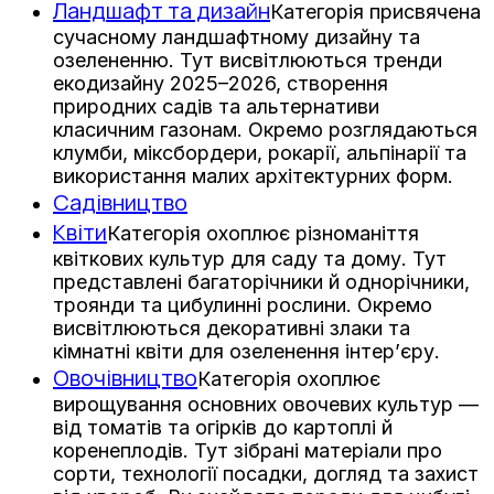
Ландшафт та дизайн
Категорія присвячена
сучасному ландшафтному дизайну та
озелененню. Тут висвітлюються тренди
екодизайну 2025–2026, створення
природних садів та альтернативи
класичним газонам. Окремо розглядаються
клумби, міксбордери, рокарії, альпінарії та
використання малих архітектурних форм.
Садівництво
Квіти
Категорія охоплює різноманіття
квіткових культур для саду та дому. Тут
представлені багаторічники й однорічники,
троянди та цибулинні рослини. Окремо
висвітлюються декоративні злаки та
кімнатні квіти для озеленення інтер’єру.
Овочівництво
Категорія охоплює
вирощування основних овочевих культур —
від томатів та огірків до картоплі й
коренеплодів. Тут зібрані матеріали про
сорти, технології посадки, догляд та захист