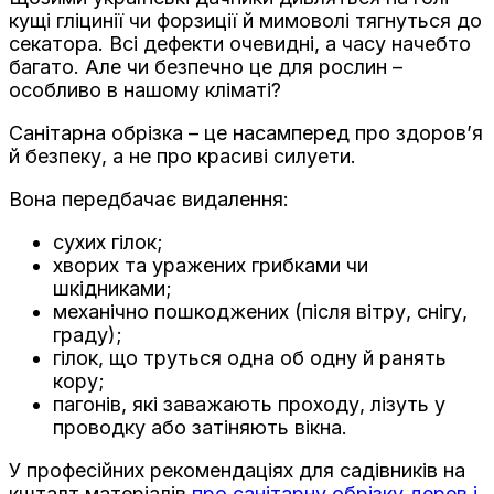
кущі гліцинії чи форзиції й мимоволі тягнуться до
секатора. Всі дефекти очевидні, а часу начебто
багато. Але чи безпечно це для рослин –
особливо в нашому кліматі?
Санітарна обрізка – це насамперед про здоров’я
й безпеку, а не про красиві силуети.
Вона передбачає видалення:
сухих гілок;
хворих та уражених грибками чи
шкідниками;
механічно пошкоджених (після вітру, снігу,
граду);
гілок, що труться одна об одну й ранять
кору;
пагонів, які заважають проходу, лізуть у
проводку або затіняють вікна.
У професійних рекомендаціях для садівників на
кшталт матеріалів
про санітарну обрізку дерев і