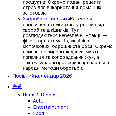
продуктів. Окремо подані рецепти
страв для використання домашніх
заготовок.
Хвороби та шкідники
Категорія
присвячена темі захисту рослин від
хвороб та шкідників. Тут
розглядаються небезпечні інфекції —
фітофтороз томатів, моніліоз
кісточкових, борошниста роса. Окремо
описані поширені шкідники, як-от
попелиця та колорадський жук, а
також сучасні професійні препарати й
народні методи боротьби.
Посівний календар 2026
##
Home & Demos
Auto
Entertaintment
Food