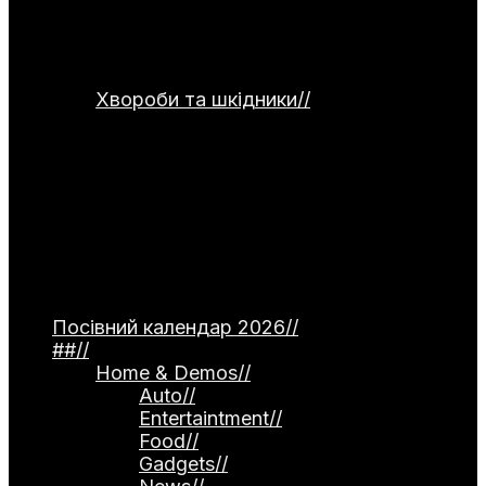
сушіння та правильного зберігання
продуктів. Окремо подані рецепти
страв для використання домашніх
заготовок.
Хвороби та шкідники
//
Категорія
присвячена темі захисту рослин від
хвороб та шкідників. Тут
розглядаються небезпечні інфекції —
фітофтороз томатів, моніліоз
кісточкових, борошниста роса. Окремо
описані поширені шкідники, як-от
попелиця та колорадський жук, а
також сучасні професійні препарати й
народні методи боротьби.
Посівний календар 2026
//
##
//
Home & Demos
//
Auto
//
Entertaintment
//
Food
//
Gadgets
//