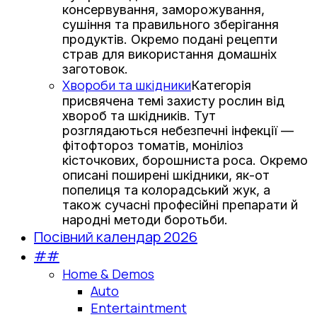
консервування, заморожування,
сушіння та правильного зберігання
продуктів. Окремо подані рецепти
страв для використання домашніх
заготовок.
Хвороби та шкідники
Категорія
присвячена темі захисту рослин від
хвороб та шкідників. Тут
розглядаються небезпечні інфекції —
фітофтороз томатів, моніліоз
кісточкових, борошниста роса. Окремо
описані поширені шкідники, як-от
попелиця та колорадський жук, а
також сучасні професійні препарати й
народні методи боротьби.
Посівний календар 2026
##
Home & Demos
Auto
Entertaintment