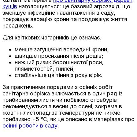
кущів
наголошується: це базовий агрозахід, що
зменшує інфекційне навантаження в саду,
покращує аерацію крони та продовжує життя
насаджень.
Для квіткових чагарників це означає:
менше загущення всередині крони;
швидше просихання після дощів;
нижчий ризик борошнистої роси,
плямистостей, гнилей;
стабільніше цвітіння з року в рік.
За практичними порадами з осінніх робіт
санітарна обрізка включається в один ряд із
прибиранням листя чи побілкою стовбурів і
рекомендується з весни до осені, зокрема в
жовтні–листопаді за температури не нижче
приблизно +5 °C, як це описано в матеріалах про
осінні роботи в саду
.