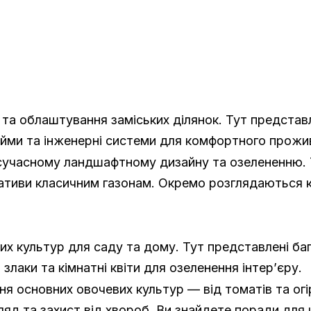
та облаштування заміських ділянок. Тут представле
йми та інженерні системи для комфортного прожи
 сучасному ландшафтному дизайну та озелененню.
тиви класичним газонам. Окремо розглядаються клу
их культур для саду та дому. Тут представлені ба
лаки та кімнатні квіти для озеленення інтер’єру.
 основних овочевих культур — від томатів та огірк
ляд та захист від хвороб. Ви знайдете поради для ц