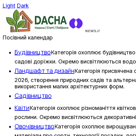
Light
Dark
Посівний календар
Будівництво
Категорія охоплює будівництво 
садові доріжки. Окремо висвітлюються водо
Ландшафт та дизайн
Категорія присвячена
2026, створення природних садів та альтерна
використання малих архітектурних форм.
Садівництво
Квіти
Категорія охоплює різноманіття квітков
рослини. Окремо висвітлюються декоративні з
Овочівництво
Категорія охоплює вирощування
матеріали про сорти, технології посадки, дог