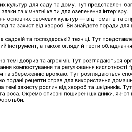
их культур для саду та дому. Тут представлені ба
лаки та кімнатні квіти для озеленення інтер’єру.
 основних овочевих культур — від томатів та огірк
ляд та захист від хвороб. Ви знайдете поради для ц
а садовій та господарській техніці. Тут представл
й інструмент, а також огляди й тести обладнання
на темі добрив та агрохімії. Тут розглядаються ор
ання компостування та регулювання кислотності ґ
ям та збереженню врожаю. Тут розглядаються спо
мо подані рецепти страв для використання домашн
а темі захисту рослин від хвороб та шкідників. Ту
ста роса. Окремо описані поширені шкідники, як-от
боротьби.