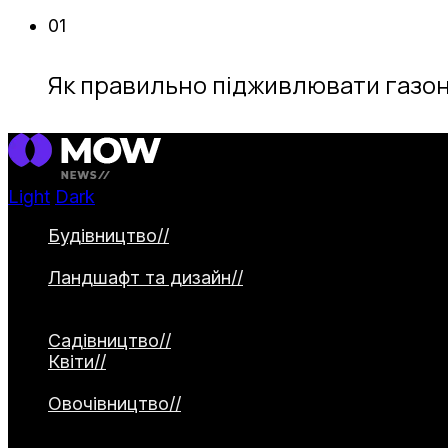
01
Як правильно підживлювати газон
Light
Dark
Будівництво
//
Категорія охоплює будівництво 
садові доріжки. Окремо висвітлюються водо
Ландшафт та дизайн
//
Категорія присвячена 
2026, створення природних садів та альтерна
використання малих архітектурних форм.
Садівництво
//
Квіти
//
Категорія охоплює різноманіття квітко
рослини. Окремо висвітлюються декоративні з
Овочівництво
//
Категорія охоплює вирощування
матеріали про сорти, технології посадки, дог
культур.