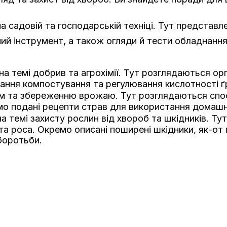
а садовій та господарській техніці. Тут представл
й інструмент, а також огляди й тести обладнання
на темі добрив та агрохімії. Тут розглядаються ор
ання компостування та регулювання кислотності ґ
ям та збереженню врожаю. Тут розглядаються спо
мо подані рецепти страв для використання домашн
а темі захисту рослин від хвороб та шкідників. Ту
ста роса. Окремо описані поширені шкідники, як-от
боротьби.