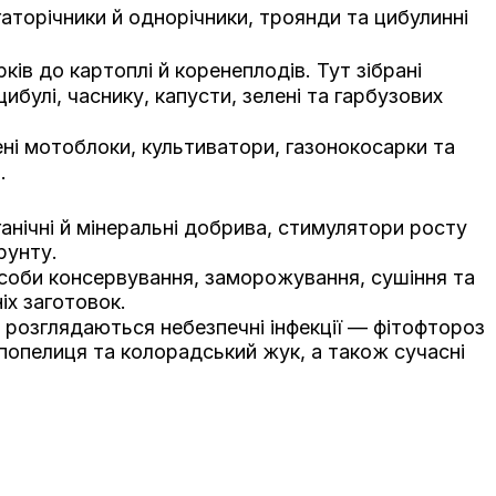
гаторічники й однорічники, троянди та цибулинні
ів до картоплі й коренеплодів. Тут зібрані
ибулі, часнику, капусти, зелені та гарбузових
ені мотоблоки, культиватори, газонокосарки та
.
ганічні й мінеральні добрива, стимулятори росту
рунту.
соби консервування, заморожування, сушіння та
іх заготовок.
т розглядаються небезпечні інфекції — фітофтороз
 попелиця та колорадський жук, а також сучасні