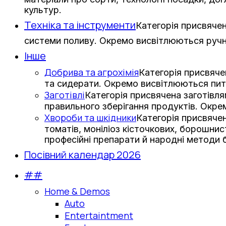
культур.
Техніка та інструменти
Категорія присвячен
системи поливу. Окремо висвітлюються ручни
Інше
Добрива та агрохімія
Категорія присвяче
та сидерати. Окремо висвітлюються пит
Заготівлі
Категорія присвячена заготівл
правильного зберігання продуктів. Окре
Хвороби та шкідники
Категорія присвячен
томатів, моніліоз кісточкових, борошни
професійні препарати й народні методи 
Посівний календар 2026
##
Home & Demos
Auto
Entertaintment