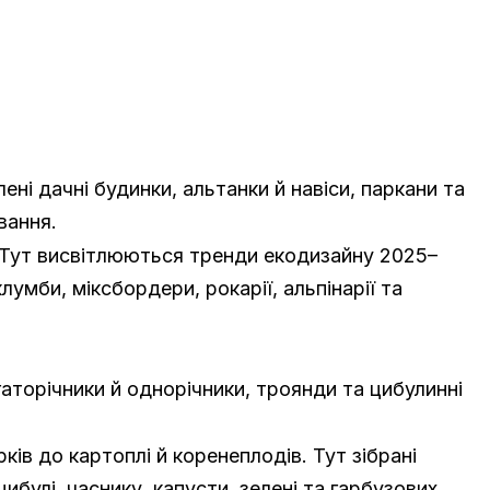
ні дачні будинки, альтанки й навіси, паркани та
вання.
 Тут висвітлюються тренди екодизайну 2025–
мби, міксбордери, рокарії, альпінарії та
гаторічники й однорічники, троянди та цибулинні
ів до картоплі й коренеплодів. Тут зібрані
ибулі, часнику, капусти, зелені та гарбузових