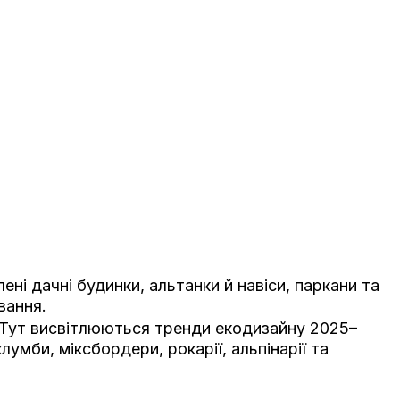
ні дачні будинки, альтанки й навіси, паркани та
вання.
 Тут висвітлюються тренди екодизайну 2025–
мби, міксбордери, рокарії, альпінарії та