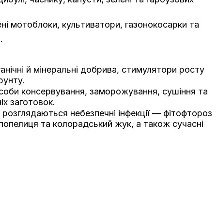
ені мотоблоки, культиватори, газонокосарки та
.
ганічні й мінеральні добрива, стимулятори росту
рунту.
соби консервування, заморожування, сушіння та
іх заготовок.
т розглядаються небезпечні інфекції — фітофтороз
 попелиця та колорадський жук, а також сучасні