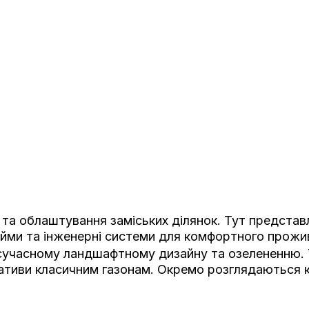
та облаштування заміських ділянок. Тут представле
йми та інженерні системи для комфортного прожи
 сучасному ландшафтному дизайну та озелененню.
тиви класичним газонам. Окремо розглядаються клу