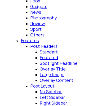
Food
Gadgets
News
Photography
Review
Sport
Others…
Features
Post Headers
Standart
Featured
Spotlight Headline
Overlay Title
Large Image
Overlay Content
Post Layout
No Sidebar
Left Sidebar
Right Sidebar