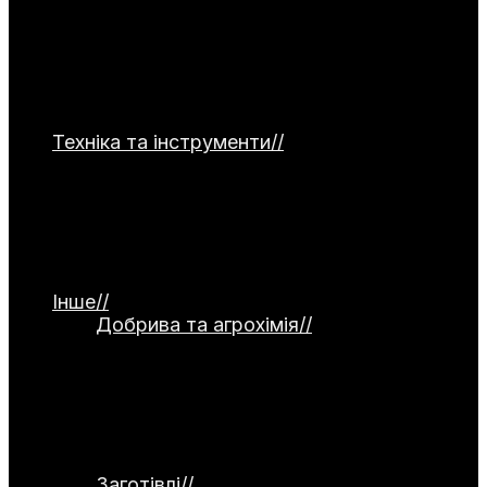
від томатів та огірків до картоплі й
коренеплодів. Тут зібрані матеріали про
сорти, технології посадки, догляд та захист
від хвороб. Ви знайдете поради для цибулі,
часнику, капусти, зелені та гарбузових
культур.
Техніка та інструменти
//
Категорія
присвячена садовій та господарській
техніці. Тут представлені мотоблоки,
культиватори, газонокосарки та системи
поливу. Окремо висвітлюються ручний
інструмент, а також огляди й тести
обладнання.
Інше
//
Добрива та агрохімія
//
Категорія
присвячена темі добрив та агрохімії.
Тут розглядаються органічні й
мінеральні добрива, стимулятори
росту та сидерати. Окремо
висвітлюються питання компостування
та регулювання кислотності ґрунту.
Заготівлі
//
Категорія присвячена