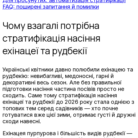
Для просунутих: автоматизація стратифікації
FAQ: поширені запитання й помилки
Чому взагалі потрібна
стратифікація насіння
ехінацеї та рудбекії
Українські квітники давно полюбили ехінацею та
рудбекію: невибагливі, медоносні, гарні й
декоративні весь сезон. Але без правильної
підготовки насіння частина посівів просто не
сходить. Саме тому стратифікація насіння
ехінацеї та рудбекії до 2026 року стала однією з
топових тем серед садівників — хто почне
готуватися вже цієї зими, отримає густі й дружні
сходи навесні.
Ехінацея пурпурова і більшість видів рудбекії —