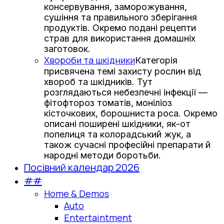
консервування, заморожування,
сушіння та правильного зберігання
продуктів. Окремо подані рецепти
страв для використання домашніх
заготовок.
Хвороби та шкідники
Категорія
присвячена темі захисту рослин від
хвороб та шкідників. Тут
розглядаються небезпечні інфекції —
фітофтороз томатів, моніліоз
кісточкових, борошниста роса. Окремо
описані поширені шкідники, як-от
попелиця та колорадський жук, а
також сучасні професійні препарати й
народні методи боротьби.
Посівний календар 2026
##
Home & Demos
Auto
Entertaintment