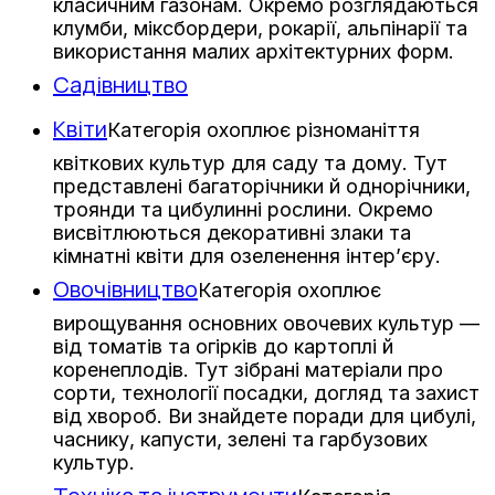
класичним газонам. Окремо розглядаються
клумби, міксбордери, рокарії, альпінарії та
використання малих архітектурних форм.
Садівництво
Квіти
Категорія охоплює різноманіття
квіткових культур для саду та дому. Тут
представлені багаторічники й однорічники,
троянди та цибулинні рослини. Окремо
висвітлюються декоративні злаки та
кімнатні квіти для озеленення інтер’єру.
Овочівництво
Категорія охоплює
вирощування основних овочевих культур —
від томатів та огірків до картоплі й
коренеплодів. Тут зібрані матеріали про
сорти, технології посадки, догляд та захист
від хвороб. Ви знайдете поради для цибулі,
часнику, капусти, зелені та гарбузових
культур.