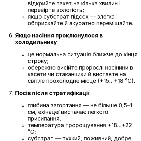
відкрийте пакет на кілька хвилин і
перевірте вологість;
якщо субстрат підсох — злегка
обприскайте й акуратно перемішайте.
Якщо насіння проклюнулося в
холодильнику
це нормальна ситуація ближче до кінця
строку;
обережно висійте пророслі насінини в
касети чи стаканчики й виставте на
світле прохолодне місце (+15…+18 °C).
Посів після стратифікації
глибина загортання — не більше 0,5–1
см, ехінацеї вистачає легкого
присипання;
температура пророщування +18…+22
°C;
субстрат — пухкий, поживний, добре