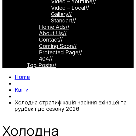
Video – Youtube
//
Video – Local
//
Gallery
//
Standart
//
Home Ads
//
About Us
//
Contact
//
Coming Soon
//
Protected Page
//
404
//
Top Posts
//
Home
Квіти
Холодна стратифікація насіння ехінацеї та
рудбекії до сезону 2026
Холодна