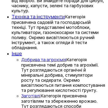
від хвороб. Ви знайдете поради для цибулі,
часнику, капусти, зелені та гарбузових
культур.
Техніка та інструменти
Категорія
присвячена садовій та господарській
техніці. Тут представлені мотоблоки,
культиватори, газонокосарки та системи
поливу. Окремо висвітлюються ручний
інструмент, а також огляди й тести
обладнання.
Інше
Добрива та агрохімія
Категорія
присвячена темі добрив та агрохімії.
Тут розглядаються органічні й
мінеральні добрива, стимулятори
росту та сидерати. Окремо
висвітлюються питання компостування
та регулювання кислотності ґрунту.
Заготівлі
Категорія присвячена
заготівлям та збереженню врожаю.
Тут розглядаються способи