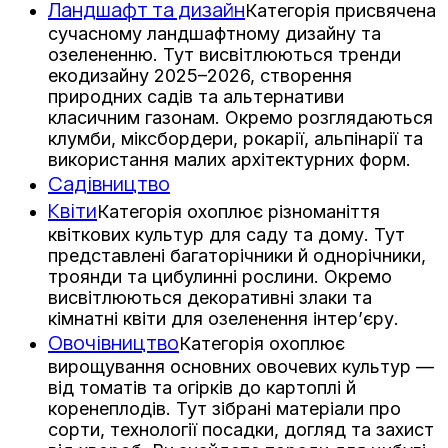
Ландшафт та дизайн
Категорія присвячена
сучасному ландшафтному дизайну та
озелененню. Тут висвітлюються тренди
екодизайну 2025–2026, створення
природних садів та альтернативи
класичним газонам. Окремо розглядаються
клумби, міксбордери, рокарії, альпінарії та
використання малих архітектурних форм.
Садівництво
Квіти
Категорія охоплює різноманіття
квіткових культур для саду та дому. Тут
представлені багаторічники й однорічники,
троянди та цибулинні рослини. Окремо
висвітлюються декоративні злаки та
кімнатні квіти для озеленення інтер’єру.
Овочівництво
Категорія охоплює
вирощування основних овочевих культур —
від томатів та огірків до картоплі й
коренеплодів. Тут зібрані матеріали про
сорти, технології посадки, догляд та захист