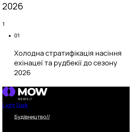
2026
1
01
Холодна стратифікація насіння
ехінацеї та рудбекії до сезону
2026
Light
Dark
Будівництво
//
Категорія охоплює
будівництво та облаштування заміських
ділянок. Тут представлені дачні будинки,