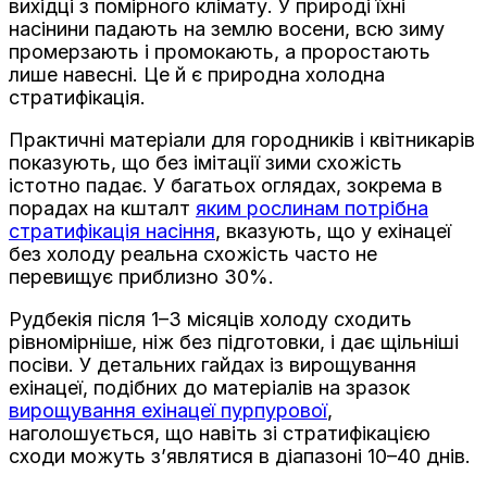
вихідці з помірного клімату. У природі їхні
насінини падають на землю восени, всю зиму
промерзають і промокають, а проростають
лише навесні. Це й є природна холодна
стратифікація.
Практичні матеріали для городників і квітникарів
показують, що без імітації зими схожість
істотно падає. У багатьох оглядах, зокрема в
порадах на кшталт
яким рослинам потрібна
стратифікація насіння
, вказують, що у ехінацеї
без холоду реальна схожість часто не
перевищує приблизно 30%.
Рудбекія після 1–3 місяців холоду сходить
рівномірніше, ніж без підготовки, і дає щільніші
посіви. У детальних гайдах із вирощування
ехінацеї, подібних до матеріалів на зразок
вирощування ехінацеї пурпурової
,
наголошується, що навіть зі стратифікацією
сходи можуть з’являтися в діапазоні 10–40 днів.