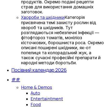
продуктів. Окремо подані рецепти
страв для використання домашніх
заготовок.
Хвороби та шкідники
Категорія
присвячена темі захисту рослин від
хвороб та шкідників. Тут
розглядаються небезпечні інфекції —
фітофтороз томатів, моніліоз
кісточкових, борошниста роса. Окремо
описані поширені шкідники, як-от
попелиця та колорадський жук, а
також сучасні професійні препарати й
народні методи боротьби.
Посівний календар 2026
##
Home & Demos
Auto
Entertaintment
Food