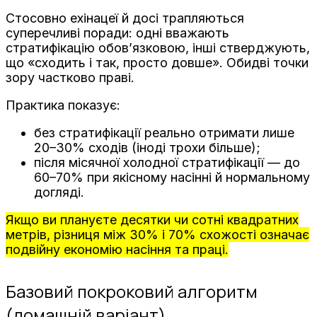
Стосовно ехінацеї й досі трапляються
суперечливі поради: одні вважають
стратифікацію обов’язковою, інші стверджують,
що «сходить і так, просто довше». Обидві точки
зору частково праві.
Практика показує:
без стратифікації реально отримати лише
20–30% сходів (іноді трохи більше);
після місячної холодної стратифікації — до
60–70% при якісному насінні й нормальному
догляді.
Якщо ви плануєте десятки чи сотні квадратних
метрів, різниця між 30% і 70% схожості означає
подвійну економію насіння та праці.
Базовий покроковий алгоритм
(домашній варіант)