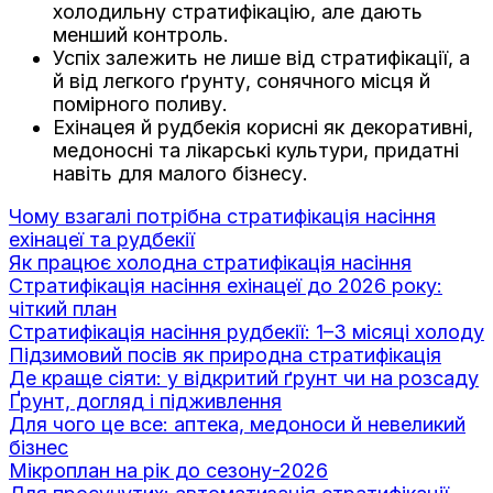
холодильну стратифікацію, але дають
менший контроль.
Успіх залежить не лише від стратифікації, а
й від легкого ґрунту, сонячного місця й
помірного поливу.
Ехінацея й рудбекія корисні як декоративні,
медоносні та лікарські культури, придатні
навіть для малого бізнесу.
Чому взагалі потрібна стратифікація насіння
ехінацеї та рудбекії
Як працює холодна стратифікація насіння
Стратифікація насіння ехінацеї до 2026 року:
чіткий план
Стратифікація насіння рудбекії: 1–3 місяці холоду
Підзимовий посів як природна стратифікація
Де краще сіяти: у відкритий ґрунт чи на розсаду
Ґрунт, догляд і підживлення
Для чого це все: аптека, медоноси й невеликий
бізнес
Мікроплан на рік до сезону-2026