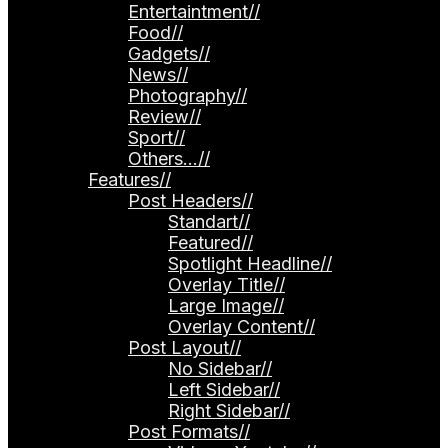
Entertaintment
//
Food
//
Gadgets
//
News
//
Photography
//
Review
//
Sport
//
Others…
//
Features
//
Post Headers
//
Standart
//
Featured
//
Spotlight Headline
//
Overlay Title
//
Large Image
//
Overlay Content
//
Post Layout
//
No Sidebar
//
Left Sidebar
//
Right Sidebar
//
Post Formats
//