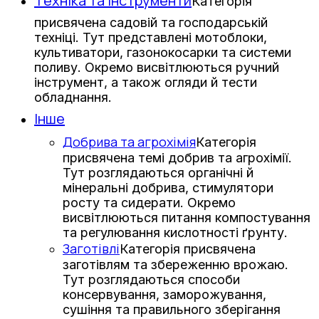
Техніка та інструменти
Категорія
присвячена садовій та господарській
техніці. Тут представлені мотоблоки,
культиватори, газонокосарки та системи
поливу. Окремо висвітлюються ручний
інструмент, а також огляди й тести
обладнання.
Інше
Добрива та агрохімія
Категорія
присвячена темі добрив та агрохімії.
Тут розглядаються органічні й
мінеральні добрива, стимулятори
росту та сидерати. Окремо
висвітлюються питання компостування
та регулювання кислотності ґрунту.
Заготівлі
Категорія присвячена
заготівлям та збереженню врожаю.
Тут розглядаються способи
консервування, заморожування,
сушіння та правильного зберігання