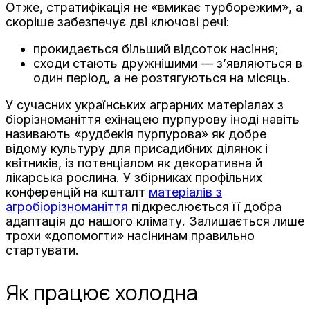
Отже, стратифікація не «вмикає турборежим», а
скоріше забезпечує дві ключові речі:
прокидається більший відсоток насіння;
сходи стають дружнішими — з’являються в
один період, а не розтягуються на місяць.
У сучасних українських аграрних матеріалах з
біорізноманіття ехінацею пурпурову іноді навіть
називають «рудбекія пурпурова» як добре
відому культуру для присадибних ділянок і
квітників, із потенціалом як декоративна й
лікарська рослина. У збірниках профільних
конференцій на кшталт
матеріалів з
агробіорізноманіття
підкреслюється її добра
адаптація до нашого клімату. Залишається лише
трохи «допомогти» насінинам правильно
стартувати.
Як працює холодна