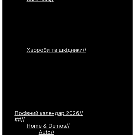
заготівлям та збереженню врожаю.
Тут розглядаються способи
консервування, заморожування,
сушіння та правильного зберігання
продуктів. Окремо подані рецепти
страв для використання домашніх
заготовок.
Хвороби та шкідники
//
Категорія
присвячена темі захисту рослин від
хвороб та шкідників. Тут
розглядаються небезпечні інфекції —
фітофтороз томатів, моніліоз
кісточкових, борошниста роса. Окремо
описані поширені шкідники, як-от
попелиця та колорадський жук, а
також сучасні професійні препарати й
народні методи боротьби.
Посівний календар 2026
//
##
//
Home & Demos
//
Auto
//