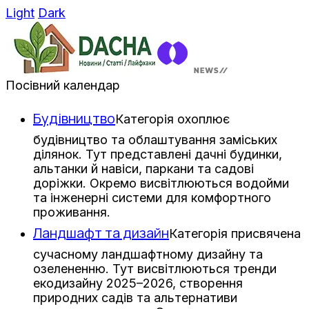
Light
Dark
Посівний календар
Будівництво
Категорія охоплює
будівництво та облаштування заміських
ділянок. Тут представлені дачні будинки,
альтанки й навіси, паркани та садові
доріжки. Окремо висвітлюються водойми
та інженерні системи для комфортного
проживання.
Ландшафт та дизайн
Категорія присвячена
сучасному ландшафтному дизайну та
озелененню. Тут висвітлюються тренди
екодизайну 2025–2026, створення
природних садів та альтернативи