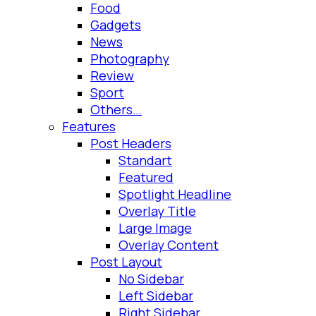
Food
Gadgets
News
Photography
Review
Sport
Others…
Features
Post Headers
Standart
Featured
Spotlight Headline
Overlay Title
Large Image
Overlay Content
Post Layout
No Sidebar
Left Sidebar
Right Sidebar