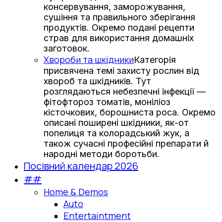
консервування, заморожування,
сушіння та правильного зберігання
продуктів. Окремо подані рецепти
страв для використання домашніх
заготовок.
Хвороби та шкідники
Категорія
присвячена темі захисту рослин від
хвороб та шкідників. Тут
розглядаються небезпечні інфекції —
фітофтороз томатів, моніліоз
кісточкових, борошниста роса. Окремо
описані поширені шкідники, як-от
попелиця та колорадський жук, а
також сучасні професійні препарати й
народні методи боротьби.
Посівний календар 2026
##
Home & Demos
Auto
Entertaintment