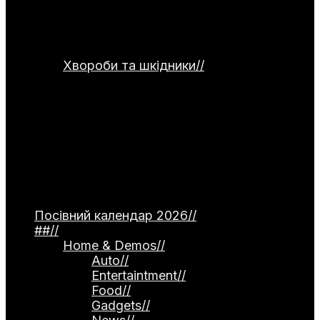
сушіння та правильного зберігання
продуктів. Окремо подані рецепти
страв для використання домашніх
заготовок.
Хвороби та шкідники
//
Категорія
присвячена темі захисту рослин від
хвороб та шкідників. Тут
розглядаються небезпечні інфекції —
фітофтороз томатів, моніліоз
кісточкових, борошниста роса. Окремо
описані поширені шкідники, як-от
попелиця та колорадський жук, а
також сучасні професійні препарати й
народні методи боротьби.
Посівний календар 2026
//
##
//
Home & Demos
//
Auto
//
Entertaintment
//
Food
//
Gadgets
//