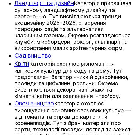
Ландшафт та дизайн
Категорія присвячена
сучасному ландшафтному дизайну та
озелененню. Тут висвітлюються тренди
екодизайну 2025–2026, створення
природних садів та альтернативи
класичним газонам. Окремо розглядаються
клумби, міксбордери, рокарії, альпінарії та
використання малих архітектурних форм.
Садівництво
Квіти
Категорія охоплює різноманіття
квіткових культур для саду та дому. Тут
представлені багаторічники й однорічники,
троянди та цибулинні рослини. Окремо
висвітлюються декоративні злаки та
кімнатні квіти для озеленення інтер’єру.
Овочівництво
Категорія охоплює
вирощування основних овочевих культур —
від томатів та огірків до картоплі й
коренеплодів. Тут зібрані матеріали про
сорти, технології посадки, догляд та захист