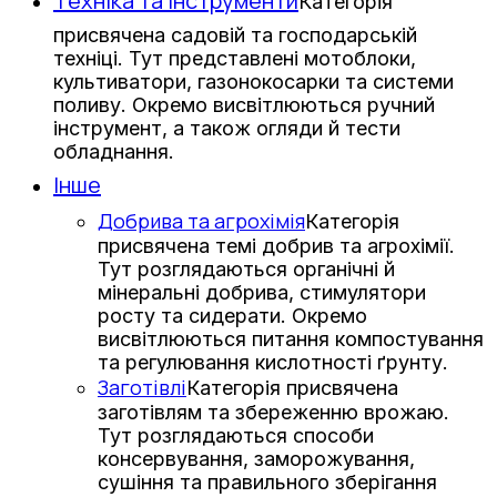
Техніка та інструменти
Категорія
присвячена садовій та господарській
техніці. Тут представлені мотоблоки,
культиватори, газонокосарки та системи
поливу. Окремо висвітлюються ручний
інструмент, а також огляди й тести
обладнання.
Інше
Добрива та агрохімія
Категорія
присвячена темі добрив та агрохімії.
Тут розглядаються органічні й
мінеральні добрива, стимулятори
росту та сидерати. Окремо
висвітлюються питання компостування
та регулювання кислотності ґрунту.
Заготівлі
Категорія присвячена
заготівлям та збереженню врожаю.
Тут розглядаються способи
консервування, заморожування,
сушіння та правильного зберігання