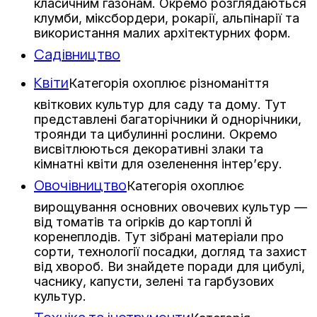
класичним газонам. Окремо розглядаються
клумби, міксбордери, рокарії, альпінарії та
використання малих архітектурних форм.
Садівництво
Квіти
Категорія охоплює різноманіття
квіткових культур для саду та дому. Тут
представлені багаторічники й однорічники,
троянди та цибулинні рослини. Окремо
висвітлюються декоративні злаки та
кімнатні квіти для озеленення інтер’єру.
Овочівництво
Категорія охоплює
вирощування основних овочевих культур —
від томатів та огірків до картоплі й
коренеплодів. Тут зібрані матеріали про
сорти, технології посадки, догляд та захист
від хвороб. Ви знайдете поради для цибулі,
часнику, капусти, зелені та гарбузових
культур.