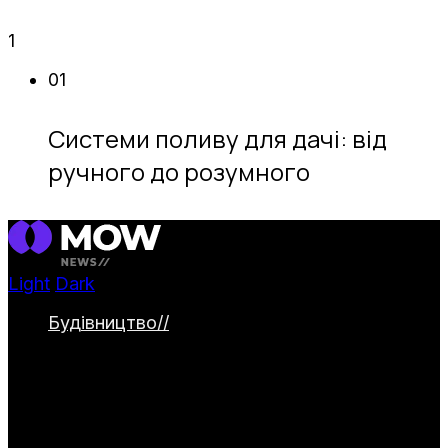
1
01
Системи поливу для дачі: від
ручного до розумного
Light
Dark
Будівництво
//
Категорія охоплює
будівництво та облаштування заміських
ділянок. Тут представлені дачні будинки,
альтанки й навіси, паркани та садові
доріжки. Окремо висвітлюються водойми
та інженерні системи для комфортного