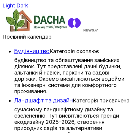
Light
Dark
Посівний календар
Будівництво
Категорія охоплює
будівництво та облаштування заміських
ділянок. Тут представлені дачні будинки,
альтанки й навіси, паркани та садові
доріжки. Окремо висвітлюються водойми
та інженерні системи для комфортного
проживання.
Ландшафт та дизайн
Категорія присвячена
сучасному ландшафтному дизайну та
озелененню. Тут висвітлюються тренди
екодизайну 2025–2026, створення
природних садів та альтернативи