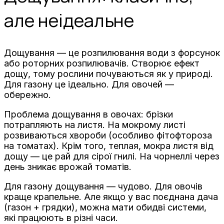
але неідеальне
Дощування — це розпилювання води з форсунок
або роторних розпилювачів. Створює ефект
дощу, тому рослини почуваються як у природі.
Для газону це ідеально. Для овочей —
обережно.
Проблема дощування в овочах: брізки
потрапляють на листя. На мокрому листі
розвиваються хвороби (особливо фітофтороза
на томатах). Крім того, теплая, мокра листя від
дощу — це рай для сірої гнилі. На чорнеллі через
день зникає врожай томатів.
Для газону дощування — чудово. Для овочів
краще крапельне. Але якщо у вас поєднана дача
(газон + грядки), можна мати обидві системи,
які працюють в різні часи.