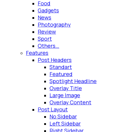
Food
Gadgets
News
Photography
Review
Sport
Others…
Features
Post Headers
Standart
Featured
Spotlight Headline
Overlay Title
Large Image
Overlay Content
Post Layout
No Sidebar
Left Sidebar
Right Sidebar