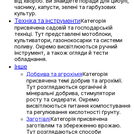
від хвороб. Ви знайдете поради для цибулі,
часнику, капусти, зелені та гарбузових
культур.
Техніка та інструменти
Категорія
присвячена садовій та господарській
техніці. Тут представлені мотоблоки,
культиватори, газонокосарки та системи
поливу. Окремо висвітлюються ручний
інструмент, а також огляди й тести
обладнання.
Інше
Добрива та агрохімія
Категорія
присвячена темі добрив та агрохімії.
Тут розглядаються органічні й
мінеральні добрива, стимулятори
росту та сидерати. Окремо
висвітлюються питання компостування
та регулювання кислотності ґрунту.
Заготівлі
Категорія присвячена
заготівлям та збереженню врожаю.
Тут розглядаються способи