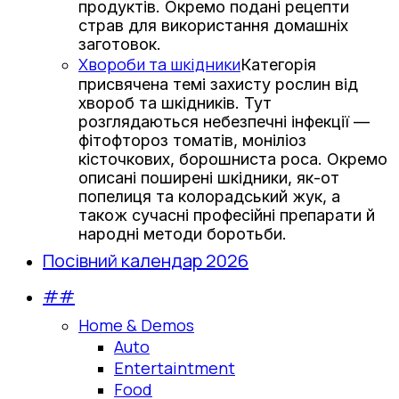
продуктів. Окремо подані рецепти
страв для використання домашніх
заготовок.
Хвороби та шкідники
Категорія
присвячена темі захисту рослин від
хвороб та шкідників. Тут
розглядаються небезпечні інфекції —
фітофтороз томатів, моніліоз
кісточкових, борошниста роса. Окремо
описані поширені шкідники, як-от
попелиця та колорадський жук, а
також сучасні професійні препарати й
народні методи боротьби.
Посівний календар 2026
##
Home & Demos
Auto
Entertaintment
Food