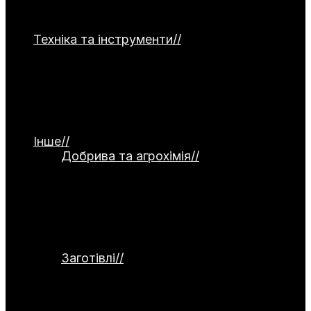
часнику, капусти, зелені та гарбузових
культур.
Техніка та інструменти
//
Категорія
присвячена садовій та господарській
техніці. Тут представлені мотоблоки,
культиватори, газонокосарки та системи
поливу. Окремо висвітлюються ручний
інструмент, а також огляди й тести
обладнання.
Інше
//
Добрива та агрохімія
//
Категорія
присвячена темі добрив та агрохімії.
Тут розглядаються органічні й
мінеральні добрива, стимулятори
росту та сидерати. Окремо
висвітлюються питання компостування
та регулювання кислотності ґрунту.
Заготівлі
//
Категорія присвячена
заготівлям та збереженню врожаю.
Тут розглядаються способи
консервування, заморожування,