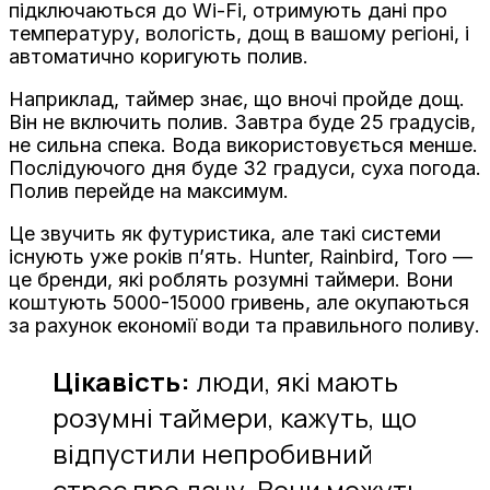
підключаються до Wi-Fi, отримують дані про
температуру, вологість, дощ в вашому регіоні, і
автоматично коригують полив.
Наприклад, таймер знає, що вночі пройде дощ.
Він не включить полив. Завтра буде 25 градусів,
не сильна спека. Вода використовується менше.
Послідуючого дня буде 32 градуси, суха погода.
Полив перейде на максимум.
Це звучить як футуристика, але такі системи
існують уже років п’ять. Hunter, Rainbird, Toro —
це бренди, які роблять розумні таймери. Вони
коштують 5000-15000 гривень, але окупаються
за рахунок економії води та правильного поливу.
Цікавість:
люди, які мають
розумні таймери, кажуть, що
відпустили непробивний
стрес про дачу. Вони можуть