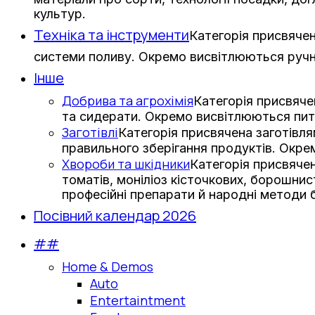
культур.
Техніка та інструменти
Категорія присвячен
системи поливу. Окремо висвітлюються ручни
Інше
Добрива та агрохімія
Категорія присвяче
та сидерати. Окремо висвітлюються пит
Заготівлі
Категорія присвячена заготівл
правильного зберігання продуктів. Окре
Хвороби та шкідники
Категорія присвячен
томатів, моніліоз кісточкових, борошни
професійні препарати й народні методи 
Посівний календар 2026
##
Home & Demos
Auto
Entertaintment