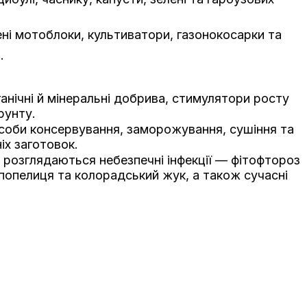
ені мотоблоки, культиватори, газонокосарки та
.
ганічні й мінеральні добрива, стимулятори росту
рунту.
соби консервування, заморожування, сушіння та
іх заготовок.
т розглядаються небезпечні інфекції — фітофтороз
 попелиця та колорадський жук, а також сучасні