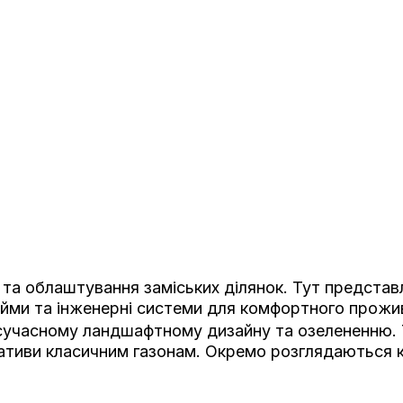
та облаштування заміських ділянок. Тут представле
йми та інженерні системи для комфортного прожи
 сучасному ландшафтному дизайну та озелененню.
тиви класичним газонам. Окремо розглядаються клу