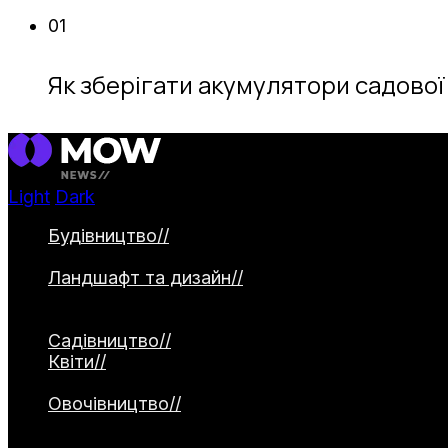
01
Як зберігати акумулятори садової
Light
Dark
Будівництво
//
Категорія охоплює будівництво 
садові доріжки. Окремо висвітлюються водо
Ландшафт та дизайн
//
Категорія присвячена 
2026, створення природних садів та альтерна
використання малих архітектурних форм.
Садівництво
//
Квіти
//
Категорія охоплює різноманіття квітко
рослини. Окремо висвітлюються декоративні з
Овочівництво
//
Категорія охоплює вирощування
матеріали про сорти, технології посадки, дог
культур.