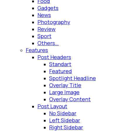
Food
Gadgets
News
Photography
Review
Sport
Others…
Features
Post Headers
Standart
Featured
Spotlight Headline
Overlay Title
Large Image
Overlay Content
Post Layout
No Sidebar
Left Sidebar
Right Sidebar