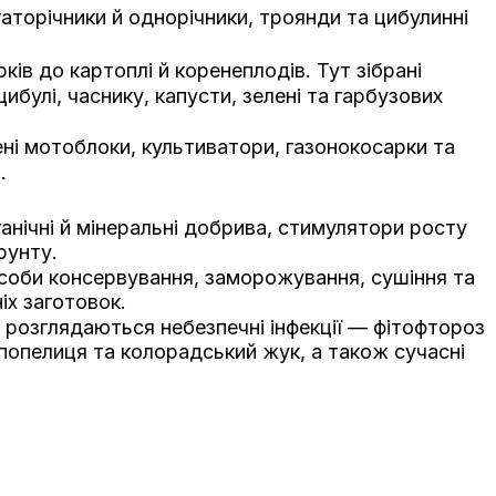
гаторічники й однорічники, троянди та цибулинні
ів до картоплі й коренеплодів. Тут зібрані
ибулі, часнику, капусти, зелені та гарбузових
ені мотоблоки, культиватори, газонокосарки та
.
ганічні й мінеральні добрива, стимулятори росту
рунту.
соби консервування, заморожування, сушіння та
іх заготовок.
т розглядаються небезпечні інфекції — фітофтороз
 попелиця та колорадський жук, а також сучасні