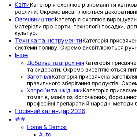
Квіти
Категорія охоплює різноманіття квітков
рослини. Окремо висвітлюються декоративні з
Овочівництво
Категорія охоплює вирощування
матеріали про сорти, технології посадки, дог
культур.
Техніка та інструменти
Категорія присвячен
системи поливу. Окремо висвітлюються ручни
Інше
Добрива та агрохімія
Категорія присвяче
та сидерати. Окремо висвітлюються пит
Заготівлі
Категорія присвячена заготівл
правильного зберігання продуктів. Окре
Хвороби та шкідники
Категорія присвячен
томатів, моніліоз кісточкових, борошни
професійні препарати й народні методи 
Посівний календар 2026
##
Home & Demos
Auto