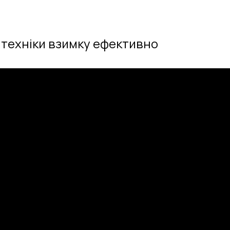
 техніки взимку ефективно
та облаштування заміських ділянок. Тут представле
йми та інженерні системи для комфортного прожи
сучасному ландшафтному дизайну та озелененню. 
тиви класичним газонам. Окремо розглядаються клу
вих культур для саду та дому. Тут представлені б
лаки та кімнатні квіти для озеленення інтер’єру.
 основних овочевих культур — від томатів та огірк
ляд та захист від хвороб. Ви знайдете поради для ц