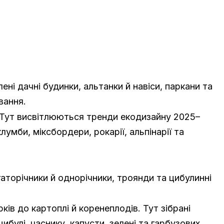
ні дачні будинки, альтанки й навіси, паркани та
вання.
 Тут висвітлюються тренди екодизайну 2025–
мби, міксбордери, рокарії, альпінарії та
гаторічники й однорічники, троянди та цибулинні
ів до картоплі й коренеплодів. Тут зібрані
ибулі, часнику, капусти, зелені та гарбузових