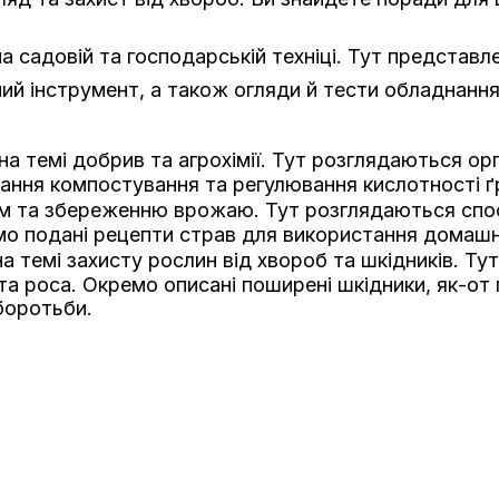
а садовій та господарській техніці. Тут представл
й інструмент, а також огляди й тести обладнання
на темі добрив та агрохімії. Тут розглядаються ор
ання компостування та регулювання кислотності ґ
ям та збереженню врожаю. Тут розглядаються спо
мо подані рецепти страв для використання домашн
а темі захисту рослин від хвороб та шкідників. Ту
ста роса. Окремо описані поширені шкідники, як-от
боротьби.