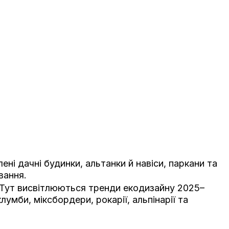
ні дачні будинки, альтанки й навіси, паркани та
вання.
 Тут висвітлюються тренди екодизайну 2025–
мби, міксбордери, рокарії, альпінарії та