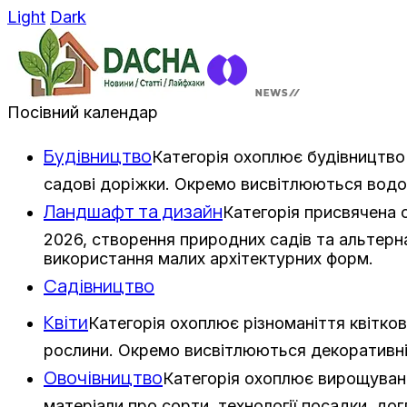
Light
Dark
Посівний календар
Будівництво
Категорія охоплює будівництво 
садові доріжки. Окремо висвітлюються водо
Ландшафт та дизайн
Категорія присвячена
2026, створення природних садів та альтерна
використання малих архітектурних форм.
Садівництво
Квіти
Категорія охоплює різноманіття квітков
рослини. Окремо висвітлюються декоративні з
Овочівництво
Категорія охоплює вирощування
матеріали про сорти, технології посадки, дог