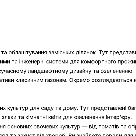
та облаштування заміських ділянок. Тут представле
йми та інженерні системи для комфортного прожи
 сучасному ландшафтному дизайну та озелененню.
тиви класичним газонам. Окремо розглядаються клу
их культур для саду та дому. Тут представлені ба
лаки та кімнатні квіти для озеленення інтер’єру.
 основних овочевих культур — від томатів та огірк
ляд та захист від хвороб. Ви знайдете поради для ц