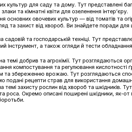
их культур для саду та дому. Тут представлені ба
лаки та кімнатні квіти для озеленення інтер’єру.
 основних овочевих культур — від томатів та огірк
ляд та захист від хвороб. Ви знайдете поради для ц
а садовій та господарській техніці. Тут представл
й інструмент, а також огляди й тести обладнання
на темі добрив та агрохімії. Тут розглядаються ор
ання компостування та регулювання кислотності ґ
ям та збереженню врожаю. Тут розглядаються спо
мо подані рецепти страв для використання домашн
а темі захисту рослин від хвороб та шкідників. Ту
ста роса. Окремо описані поширені шкідники, як-от
боротьби.