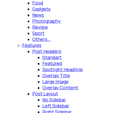
Food
Gadgets
News
Photography
Review
Sport
Others…
Features
Post Headers
Standart
Featured
Spotlight Headline
Overlay Title
Large Image
Overlay Content
Post Layout
No Sidebar
Left Sidebar
Right Sidebar