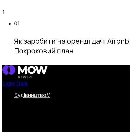
1
01
Як заробити на оренді дачі Airbnb
Покроковий план
Light
Dark
Будівництво
//
Категорія охоплює
будівництво та облаштування заміських
ділянок. Тут представлені дачні будинки,
альтанки й навіси, паркани та садові
доріжки. Окремо висвітлюються водойми
та інженерні системи для комфортного