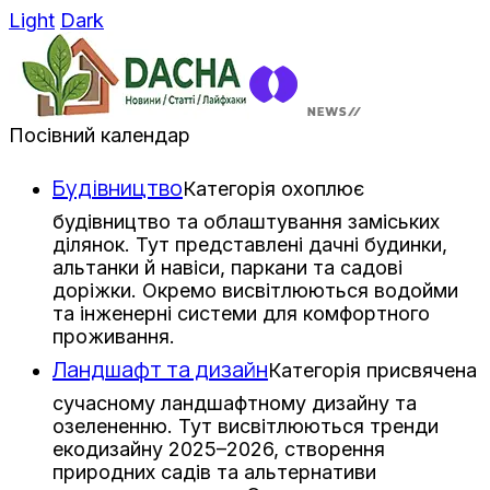
Light
Dark
Посівний календар
Будівництво
Категорія охоплює
будівництво та облаштування заміських
ділянок. Тут представлені дачні будинки,
альтанки й навіси, паркани та садові
доріжки. Окремо висвітлюються водойми
та інженерні системи для комфортного
проживання.
Ландшафт та дизайн
Категорія присвячена
сучасному ландшафтному дизайну та
озелененню. Тут висвітлюються тренди
екодизайну 2025–2026, створення
природних садів та альтернативи