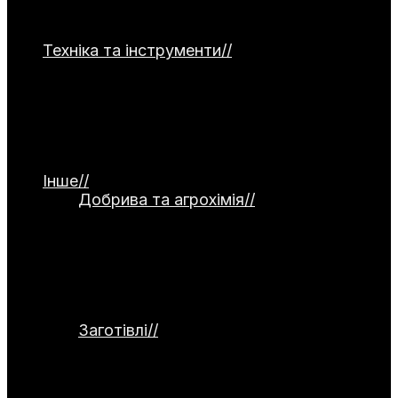
часнику, капусти, зелені та гарбузових
культур.
Техніка та інструменти
//
Категорія
присвячена садовій та господарській
техніці. Тут представлені мотоблоки,
культиватори, газонокосарки та системи
поливу. Окремо висвітлюються ручний
інструмент, а також огляди й тести
обладнання.
Інше
//
Добрива та агрохімія
//
Категорія
присвячена темі добрив та агрохімії.
Тут розглядаються органічні й
мінеральні добрива, стимулятори
росту та сидерати. Окремо
висвітлюються питання компостування
та регулювання кислотності ґрунту.
Заготівлі
//
Категорія присвячена
заготівлям та збереженню врожаю.
Тут розглядаються способи
консервування, заморожування,