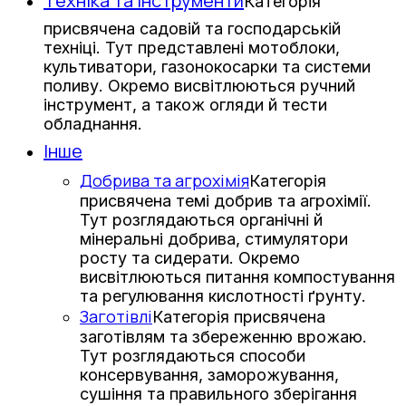
Техніка та інструменти
Категорія
присвячена садовій та господарській
техніці. Тут представлені мотоблоки,
культиватори, газонокосарки та системи
поливу. Окремо висвітлюються ручний
інструмент, а також огляди й тести
обладнання.
Інше
Добрива та агрохімія
Категорія
присвячена темі добрив та агрохімії.
Тут розглядаються органічні й
мінеральні добрива, стимулятори
росту та сидерати. Окремо
висвітлюються питання компостування
та регулювання кислотності ґрунту.
Заготівлі
Категорія присвячена
заготівлям та збереженню врожаю.
Тут розглядаються способи
консервування, заморожування,
сушіння та правильного зберігання