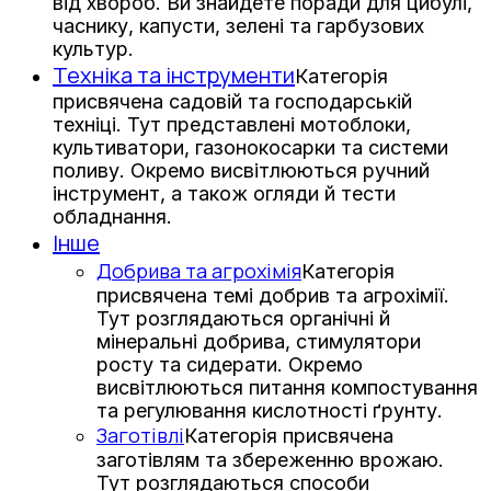
від хвороб. Ви знайдете поради для цибулі,
часнику, капусти, зелені та гарбузових
культур.
Техніка та інструменти
Категорія
присвячена садовій та господарській
техніці. Тут представлені мотоблоки,
культиватори, газонокосарки та системи
поливу. Окремо висвітлюються ручний
інструмент, а також огляди й тести
обладнання.
Інше
Добрива та агрохімія
Категорія
присвячена темі добрив та агрохімії.
Тут розглядаються органічні й
мінеральні добрива, стимулятори
росту та сидерати. Окремо
висвітлюються питання компостування
та регулювання кислотності ґрунту.
Заготівлі
Категорія присвячена
заготівлям та збереженню врожаю.
Тут розглядаються способи