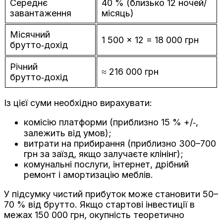
Середнє
40 % (близько 12 ночей/
завантаження
місяць)
Місячний
1 500 × 12 = 18 000 грн
брутто‑дохід
Річний
≈ 216 000 грн
брутто‑дохід
Із цієї суми необхідно вирахувати:
комісію платформи (приблизно 15 % +/‑,
залежить від умов);
витрати на прибирання (приблизно 300–700
грн за заїзд, якщо залучаєте клінінг);
комунальні послуги, інтернет, дрібний
ремонт і амортизацію меблів.
У підсумку чистий прибуток може становити 50–
70 % від брутто. Якщо стартові інвестиції в
межах 150 000 грн, окупність теоретично