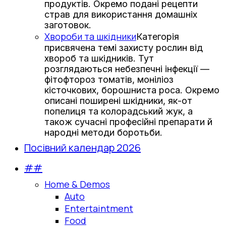
продуктів. Окремо подані рецепти
страв для використання домашніх
заготовок.
Хвороби та шкідники
Категорія
присвячена темі захисту рослин від
хвороб та шкідників. Тут
розглядаються небезпечні інфекції —
фітофтороз томатів, моніліоз
кісточкових, борошниста роса. Окремо
описані поширені шкідники, як-от
попелиця та колорадський жук, а
також сучасні професійні препарати й
народні методи боротьби.
Посівний календар 2026
##
Home & Demos
Auto
Entertaintment
Food