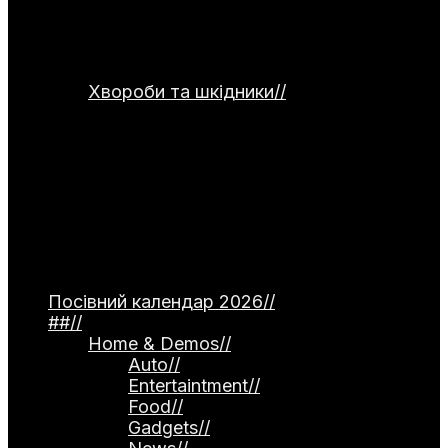
сушіння та правильного зберігання
продуктів. Окремо подані рецепти
страв для використання домашніх
заготовок.
Хвороби та шкідники
//
Категорія
присвячена темі захисту рослин від
хвороб та шкідників. Тут
розглядаються небезпечні інфекції —
фітофтороз томатів, моніліоз
кісточкових, борошниста роса. Окремо
описані поширені шкідники, як-от
попелиця та колорадський жук, а
також сучасні професійні препарати й
народні методи боротьби.
Посівний календар 2026
//
##
//
Home & Demos
//
Auto
//
Entertaintment
//
Food
//
Gadgets
//