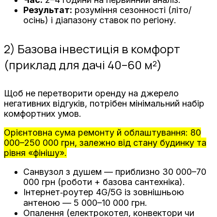
Результат:
розуміння сезонності (літо/
осінь) і діапазону ставок по регіону.
2) Базова інвестиція в комфорт
(приклад для дачі 40–60 м²)
Щоб не перетворити оренду на джерело
негативних відгуків, потрібен мінімальний набір
комфортних умов.
Орієнтовна сума ремонту й облаштування: 80
000–250 000 грн, залежно від стану будинку та
рівня «фінішу».
Санвузол з душем — приблизно 30 000–70
000 грн (роботи + базова сантехніка).
Інтернет‑роутер 4G/5G із зовнішньою
антеною — 5 000–10 000 грн.
Опалення (електрокотел, конвектори чи