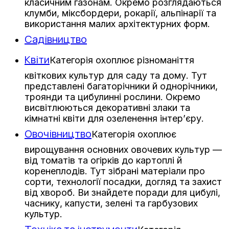
класичним газонам. Окремо розглядаються
клумби, міксбордери, рокарії, альпінарії та
використання малих архітектурних форм.
Садівництво
Квіти
Категорія охоплює різноманіття
квіткових культур для саду та дому. Тут
представлені багаторічники й однорічники,
троянди та цибулинні рослини. Окремо
висвітлюються декоративні злаки та
кімнатні квіти для озеленення інтер’єру.
Овочівництво
Категорія охоплює
вирощування основних овочевих культур —
від томатів та огірків до картоплі й
коренеплодів. Тут зібрані матеріали про
сорти, технології посадки, догляд та захист
від хвороб. Ви знайдете поради для цибулі,
часнику, капусти, зелені та гарбузових
культур.