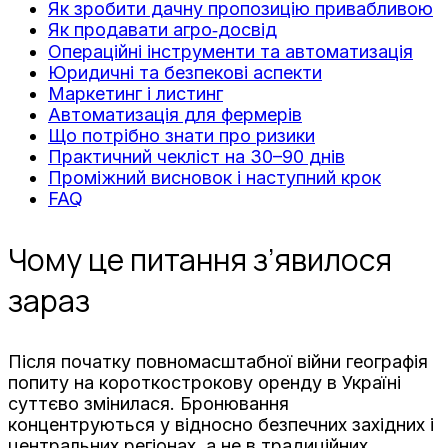
Як зробити дачну пропозицію привабливою
Як продавати агро‑досвід
Операційні інструменти та автоматизація
Юридичні та безпекові аспекти
Маркетинг і листинг
Автоматизація для фермерів
Що потрібно знати про ризики
Практичний чекліст на 30–90 днів
Проміжний висновок і наступний крок
FAQ
Чому це питання з’явилося
зараз
Після початку повномасштабної війни географія
попиту на короткострокову оренду в Україні
суттєво змінилася. Бронювання
концентруються у відносно безпечних західних і
центральних регіонах, а не в традиційних