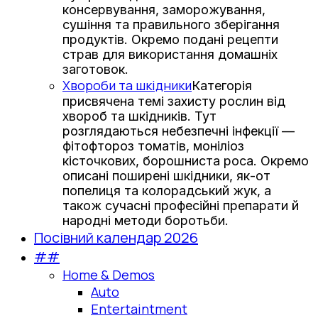
консервування, заморожування,
сушіння та правильного зберігання
продуктів. Окремо подані рецепти
страв для використання домашніх
заготовок.
Хвороби та шкідники
Категорія
присвячена темі захисту рослин від
хвороб та шкідників. Тут
розглядаються небезпечні інфекції —
фітофтороз томатів, моніліоз
кісточкових, борошниста роса. Окремо
описані поширені шкідники, як-от
попелиця та колорадський жук, а
також сучасні професійні препарати й
народні методи боротьби.
Посівний календар 2026
##
Home & Demos
Auto
Entertaintment