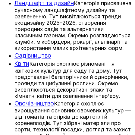
Ландшафт та дизайн
Категорія присвячена
сучасному ландшафтному дизайну та
озелененню. Тут висвітлюються тренди
екодизайну 2025–2026, створення
природних садів та альтернативи
класичним газонам. Окремо розглядаються
клумби, міксбордери, рокарії, альпінарії та
використання малих архітектурних форм.
Садівництво
Квіти
Категорія охоплює різноманіття
квіткових культур для саду та дому. Тут
представлені багаторічники й однорічники,
троянди та цибулинні рослини. Окремо
висвітлюються декоративні злаки та
кімнатні квіти для озеленення інтер’єру.
Овочівництво
Категорія охоплює
вирощування основних овочевих культур —
від томатів та огірків до картоплі й
коренеплодів. Тут зібрані матеріали про
сорти, технології посадки, догляд та захист