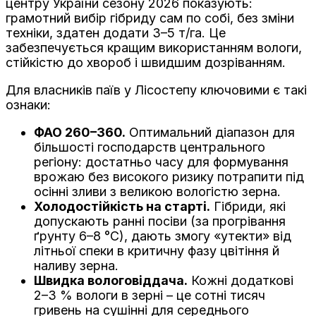
центру України сезону 2026 показують:
грамотний вибір гібриду сам по собі, без зміни
техніки, здатен додати 3–5 т/га. Це
забезпечується кращим використанням вологи,
стійкістю до хвороб і швидшим дозріванням.
Для власників паїв у Лісостепу ключовими є такі
ознаки:
ФАО 260–360.
Оптимальний діапазон для
більшості господарств центрального
регіону: достатньо часу для формування
врожаю без високого ризику потрапити під
осінні зливи з великою вологістю зерна.
Холодостійкість на старті.
Гібриди, які
допускають ранні посіви (за прогрівання
ґрунту 6–8 °С), дають змогу «утекти» від
літньої спеки в критичну фазу цвітіння й
наливу зерна.
Швидка вологовіддача.
Кожні додаткові
2–3 % вологи в зерні – це сотні тисяч
гривень на сушінні для середнього