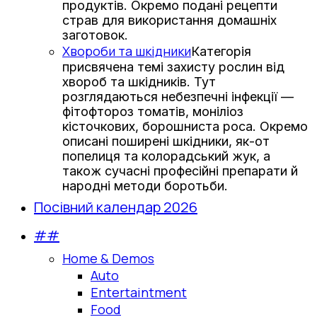
продуктів. Окремо подані рецепти
страв для використання домашніх
заготовок.
Хвороби та шкідники
Категорія
присвячена темі захисту рослин від
хвороб та шкідників. Тут
розглядаються небезпечні інфекції —
фітофтороз томатів, моніліоз
кісточкових, борошниста роса. Окремо
описані поширені шкідники, як-от
попелиця та колорадський жук, а
також сучасні професійні препарати й
народні методи боротьби.
Посівний календар 2026
##
Home & Demos
Auto
Entertaintment
Food