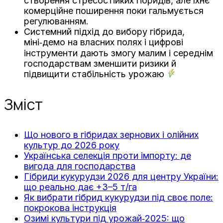
створення стресостійких гібридів, але їхнє
комерційне поширення поки гальмується
регулюванням.
Системний підхід до вибору гібрида,
міні‑демо на власних полях і цифрові
інструменти дають змогу малим і середнім
господарствам зменшити ризики й
підвищити стабільність урожаю
Зміст
Що нового в гібридах зернових і олійних
культур до 2026 року
Українська селекція проти імпорту: де
вигода для господарства
Гібриди кукурудзи 2026 для центру України:
що реально дає +3–5 т/га
Як вибрати гібрид кукурудзи під своє поле:
покрокова інструкція
Озимі культури під урожай‑2025: що