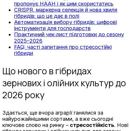
пропонує НААН і як цим скористатись
CRISPR, маркерна селекція й нова хвиля
гібридів: що це дає в полі
Автоматизація вибору гібридів: цифрові
інструменти для господарств
Практичний чек‑лист підготовки до сезону
2025–2026
FAQ: часті запитання про стресостійкі
гібриди
Що нового в гібридах
зернових і олійних культур до
2026 року
Здається, ще вчора аграрії ганялися за
найурожайнішими сортами, а вже сьогодні
ключове слово на ринку –
стресостійкість
. Нові