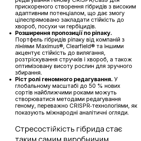
прискореного створення гібридів з високим
адаптивним потенціалом, що дає змогу
цілеспрямовано закладати стійкість до
хвороб, посухи чи гербіцидів.
Розширення пропозиції по ріпаку.
Портфель гібридів ріпаку від компаній з
лініями Maximus®, Clearfield® та іншими
акцентує стійкість до вилягання,
розтріскування стручків і хвороб, а також
оптимізовану висоту рослин для зручного
збирання.
Ріст ролі геномного редагування.
У
глобальному масштабі до 50 % нових
сортів найближчими роками можуть
створюватися методами редагування
геному, переважно CRISPR‑технологіями, як
показують міжнародні аналітичні огляди.
Стресостійкість гібрида стає
таким самим виробничим