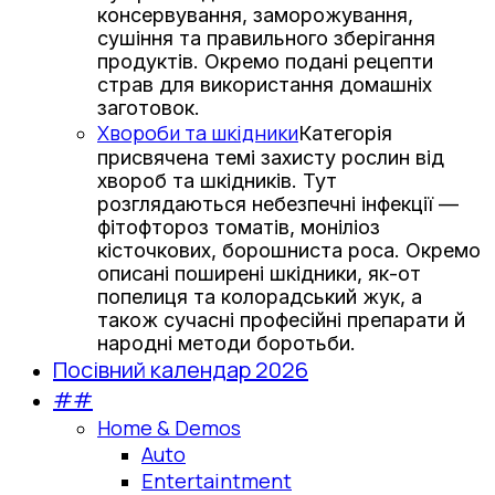
консервування, заморожування,
сушіння та правильного зберігання
продуктів. Окремо подані рецепти
страв для використання домашніх
заготовок.
Хвороби та шкідники
Категорія
присвячена темі захисту рослин від
хвороб та шкідників. Тут
розглядаються небезпечні інфекції —
фітофтороз томатів, моніліоз
кісточкових, борошниста роса. Окремо
описані поширені шкідники, як-от
попелиця та колорадський жук, а
також сучасні професійні препарати й
народні методи боротьби.
Посівний календар 2026
##
Home & Demos
Auto
Entertaintment