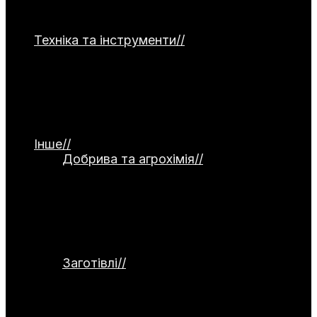
часнику, капусти, зелені та гарбузових
культур.
Техніка та інструменти
//
Категорія
присвячена садовій та господарській
техніці. Тут представлені мотоблоки,
культиватори, газонокосарки та системи
поливу. Окремо висвітлюються ручний
інструмент, а також огляди й тести
обладнання.
Інше
//
Добрива та агрохімія
//
Категорія
присвячена темі добрив та агрохімії.
Тут розглядаються органічні й
мінеральні добрива, стимулятори
росту та сидерати. Окремо
висвітлюються питання компостування
та регулювання кислотності ґрунту.
Заготівлі
//
Категорія присвячена
заготівлям та збереженню врожаю.
Тут розглядаються способи
консервування, заморожування,