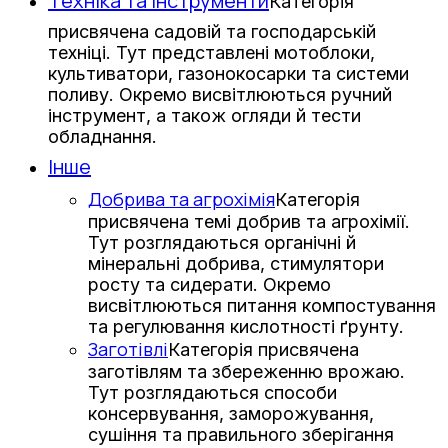
Техніка та інструменти
Категорія
присвячена садовій та господарській
техніці. Тут представлені мотоблоки,
культиватори, газонокосарки та системи
поливу. Окремо висвітлюються ручний
інструмент, а також огляди й тести
обладнання.
Інше
Добрива та агрохімія
Категорія
присвячена темі добрив та агрохімії.
Тут розглядаються органічні й
мінеральні добрива, стимулятори
росту та сидерати. Окремо
висвітлюються питання компостування
та регулювання кислотності ґрунту.
Заготівлі
Категорія присвячена
заготівлям та збереженню врожаю.
Тут розглядаються способи
консервування, заморожування,
сушіння та правильного зберігання