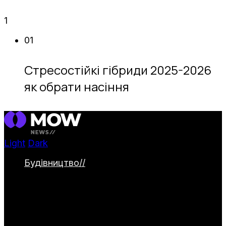
1
01
Стресостійкі гібриди 2025-2026
як обрати насіння
Light
Dark
Будівництво
//
Категорія охоплює
будівництво та облаштування заміських
ділянок. Тут представлені дачні будинки,
альтанки й навіси, паркани та садові
доріжки. Окремо висвітлюються водойми
та інженерні системи для комфортного