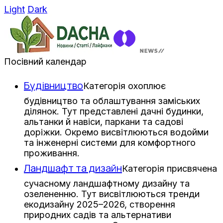
Light
Dark
Посівний календар
Будівництво
Категорія охоплює
будівництво та облаштування заміських
ділянок. Тут представлені дачні будинки,
альтанки й навіси, паркани та садові
доріжки. Окремо висвітлюються водойми
та інженерні системи для комфортного
проживання.
Ландшафт та дизайн
Категорія присвячена
сучасному ландшафтному дизайну та
озелененню. Тут висвітлюються тренди
екодизайну 2025–2026, створення
природних садів та альтернативи