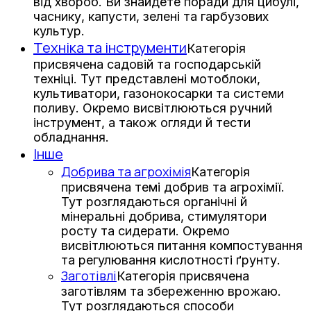
від хвороб. Ви знайдете поради для цибулі,
часнику, капусти, зелені та гарбузових
культур.
Техніка та інструменти
Категорія
присвячена садовій та господарській
техніці. Тут представлені мотоблоки,
культиватори, газонокосарки та системи
поливу. Окремо висвітлюються ручний
інструмент, а також огляди й тести
обладнання.
Інше
Добрива та агрохімія
Категорія
присвячена темі добрив та агрохімії.
Тут розглядаються органічні й
мінеральні добрива, стимулятори
росту та сидерати. Окремо
висвітлюються питання компостування
та регулювання кислотності ґрунту.
Заготівлі
Категорія присвячена
заготівлям та збереженню врожаю.
Тут розглядаються способи