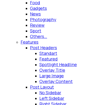
Food
Gadgets
News
Photography
Review
Sport
Others…
Features
Post Headers
Standart
Featured
Spotlight Headline
Overlay Title
Large Image
Overlay Content
Post Layout
No Sidebar
Left Sidebar
Right Sidebar