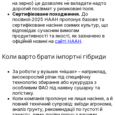
на зерно) це дозволяє не вкладати надто
дорогий посівмат у ризиковані поля.
Сертифіковане походження.
До
посівної‑2025 НААН пропонує базове та
сертифіковане насіння озимих культур, що
відповідає сучасним вимогам
продуктивності та якості, як зазначено в
офіційній новині на
сайті НААН
.
Коли варто брати імпортні гібриди
За роботи у вузьких «нішах» – наприклад,
високорослий ріпак під специфічну
технологію збирання або кукурудза з
особливим ФАО під наявну сушарку та
логістику.
Коли компанія пропонує не лише насіння, а й
повний технічний супровід: виїзди агронома,
аналіз ґрунту, рекомендації по густоті й
захисту, демо‑посіви поруч з вашими