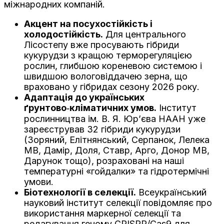
міжнародних компаній.
Акцент на посухостійкість і
холодостійкість.
Для центрального
Лісостепу вже просувають гібриди
кукурудзи з кращою терморегуляцією
рослин, глибшою кореневою системою і
швидшою вологовіддачею зерна, що
враховано у гібридах сезону 2026 року.
Адаптація до українських
ґрунтово‑кліматичних умов.
Інститут
рослинництва ім. В. Я. Юр’єва НААН уже
зареєстрував 32 гібриди кукурудзи
(Зоряний, Елітнянський, Серпанок, Лелека
МВ, Дамір, Доля, Ставр, Арго, Донор МВ,
Дарунок тощо), розраховані на наші
температурні «гойдалки» та гідротермічні
умови.
Біотехнології в селекції.
Всеукраїнський
науковий інститут селекції повідомляє про
використання маркерної селекції та
редагування геному CRISPR/Cas9 для