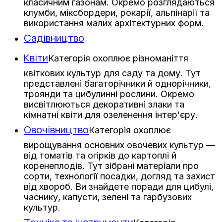
класичним газонам. Окремо розглядаються
клумби, міксбордери, рокарії, альпінарії та
використання малих архітектурних форм.
Садівництво
Квіти
Категорія охоплює різноманіття
квіткових культур для саду та дому. Тут
представлені багаторічники й однорічники,
троянди та цибулинні рослини. Окремо
висвітлюються декоративні злаки та
кімнатні квіти для озеленення інтер’єру.
Овочівництво
Категорія охоплює
вирощування основних овочевих культур —
від томатів та огірків до картоплі й
коренеплодів. Тут зібрані матеріали про
сорти, технології посадки, догляд та захист
від хвороб. Ви знайдете поради для цибулі,
часнику, капусти, зелені та гарбузових
культур.