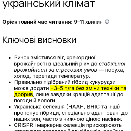
український клімат
Орієнтовний час читання:
9–11 хвилин
Ключові висновки
Ринок змістився від «рекордної
врожайності в ідеальний рік» до
стабільної
врожайності за стресових умов
— посуха,
холод, перепади температур.
Правильно підібраний гібрид кукурудзи
може додати
+3–5 т/га без зміни техніки та
добрив
, лише завдяки кращій адаптації до
погоди й вологи.
Українська селекція (НААН, ВНІС та інші)
пропонує гібриди, спеціально адаптовані до
наших зон, часто з нижчою ціною насіння.
CRISPR і маркерна селекція прискорюють