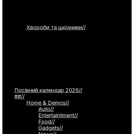
сушіння та правильного зберігання
продуктів. Окремо подані рецепти
страв для використання домашніх
заготовок.
Хвороби та шкідники
//
Категорія
присвячена темі захисту рослин від
хвороб та шкідників. Тут
розглядаються небезпечні інфекції —
фітофтороз томатів, моніліоз
кісточкових, борошниста роса. Окремо
описані поширені шкідники, як-от
попелиця та колорадський жук, а
також сучасні професійні препарати й
народні методи боротьби.
Посівний календар 2026
//
##
//
Home & Demos
//
Auto
//
Entertaintment
//
Food
//
Gadgets
//