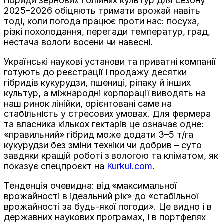
гібриди зернових і олійних культур для сезону
2025–2026 обіцяють тримати врожай навіть
тоді, коли погода працює проти нас: посуха,
різкі похолодання, перепади температур, град,
нестача вологи восени чи навесні.
Українські наукові установи та приватні компанії
готують до реєстрації і продажу десятки
гібридів кукурудзи, пшениці, ріпаку й інших
культур, а міжнародні корпорації виводять на
наш ринок лінійки, орієнтовані саме на
стабільність у стресових умовах. Для фермера
та власника кількох гектарів це означає одне:
«правильний» гібрид може додати 3–5 т/га
кукурудзи без зміни техніки чи добрив – суто
завдяки кращій роботі з вологою та кліматом, як
показує спецпроєкт на
Kurkul.com
.
Тенденція очевидна: від «максимальної
врожайності в ідеальний рік» до «стабільної
врожайності за будь-якої погоди». Це видно і в
державних наукових програмах, і в портфелях