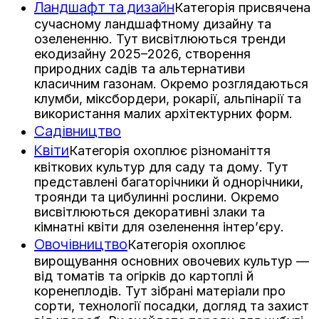
Ландшафт та дизайн
Категорія присвячена
сучасному ландшафтному дизайну та
озелененню. Тут висвітлюються тренди
екодизайну 2025–2026, створення
природних садів та альтернативи
класичним газонам. Окремо розглядаються
клумби, міксбордери, рокарії, альпінарії та
використання малих архітектурних форм.
Садівництво
Квіти
Категорія охоплює різноманіття
квіткових культур для саду та дому. Тут
представлені багаторічники й однорічники,
троянди та цибулинні рослини. Окремо
висвітлюються декоративні злаки та
кімнатні квіти для озеленення інтер’єру.
Овочівництво
Категорія охоплює
вирощування основних овочевих культур —
від томатів та огірків до картоплі й
коренеплодів. Тут зібрані матеріали про
сорти, технології посадки, догляд та захист