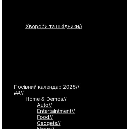
сушіння та правильного зберігання
продуктів. Окремо подані рецепти
страв для використання домашніх
заготовок.
Хвороби та шкідники
//
Категорія
присвячена темі захисту рослин від
хвороб та шкідників. Тут
розглядаються небезпечні інфекції —
фітофтороз томатів, моніліоз
кісточкових, борошниста роса. Окремо
описані поширені шкідники, як-от
попелиця та колорадський жук, а
також сучасні професійні препарати й
народні методи боротьби.
Посівний календар 2026
//
##
//
Home & Demos
//
Auto
//
Entertaintment
//
Food
//
Gadgets
//