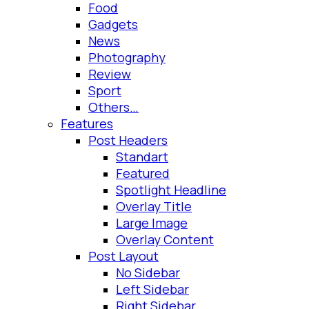
Food
Gadgets
News
Photography
Review
Sport
Others…
Features
Post Headers
Standart
Featured
Spotlight Headline
Overlay Title
Large Image
Overlay Content
Post Layout
No Sidebar
Left Sidebar
Right Sidebar