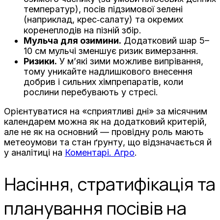
температур), посів підзимової зелені
(наприклад, крес‑салату) та окремих
коренеплодів на пізній збір.
Мульча для озимини.
Додатковий шар 5–
10 см мульчі зменшує ризик вимерзання.
Ризики.
У м’які зими можливе випрівання,
тому уникайте надлишкового внесення
добрив і сильних хімпрепаратів, коли
рослини перебувають у стресі.
Орієнтуватися на «сприятливі дні» за місячним
календарем можна як на додатковий критерій,
але не як на основний — провідну роль мають
метеоумови та стан ґрунту, що відзначається й
у аналітиці на
Коментарі. Агро
.
Насіння, стратифікація та
планування посівів на