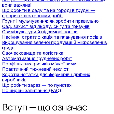
вони важливі
Що робити в саду та на городі в грудні —
пріоритети за зонами робіт
Ґрунт і мульчування: як зробити правильно
Сад: захист від льоду, снігу та гризунів
Озимі культури й підзимові посіви
Насіння, стратифікація та планування посівів
Вирощування зеленої продукції й мікрозелені в
грудні
Овочесховище та логістика
Автоматизація грудневих робіт
Профілактика ризиків м’якої зими
Практичний тижневий чекліст
Короткі нотатки для фермерів і дрібних
виробників
Що робити зараз — по пунктах
Поширені запитання (FAQ)
Вступ — що означає