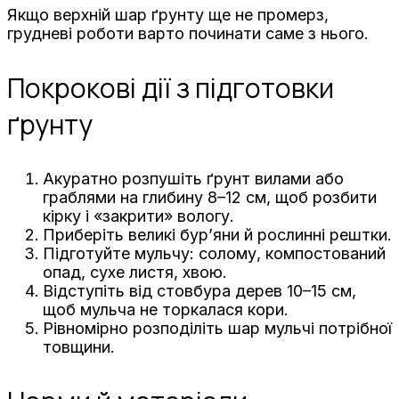
Якщо верхній шар ґрунту ще не промерз,
грудневі роботи варто починати саме з нього.
Покрокові дії з підготовки
ґрунту
Акуратно розпушіть ґрунт вилами або
граблями на глибину 8–12 см, щоб розбити
кірку і «закрити» вологу.
Приберіть великі бур’яни й рослинні рештки.
Підготуйте мульчу: солому, компостований
опад, сухе листя, хвою.
Відступіть від стовбура дерев 10–15 см,
щоб мульча не торкалася кори.
Рівномірно розподіліть шар мульчі потрібної
товщини.