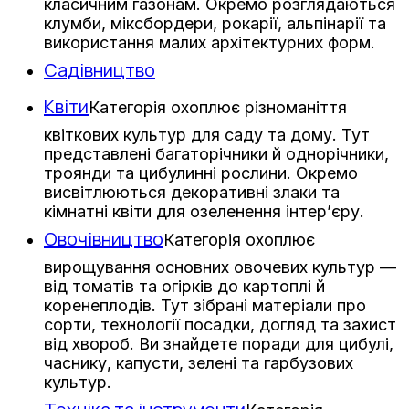
класичним газонам. Окремо розглядаються
клумби, міксбордери, рокарії, альпінарії та
використання малих архітектурних форм.
Садівництво
Квіти
Категорія охоплює різноманіття
квіткових культур для саду та дому. Тут
представлені багаторічники й однорічники,
троянди та цибулинні рослини. Окремо
висвітлюються декоративні злаки та
кімнатні квіти для озеленення інтер’єру.
Овочівництво
Категорія охоплює
вирощування основних овочевих культур —
від томатів та огірків до картоплі й
коренеплодів. Тут зібрані матеріали про
сорти, технології посадки, догляд та захист
від хвороб. Ви знайдете поради для цибулі,
часнику, капусти, зелені та гарбузових
культур.