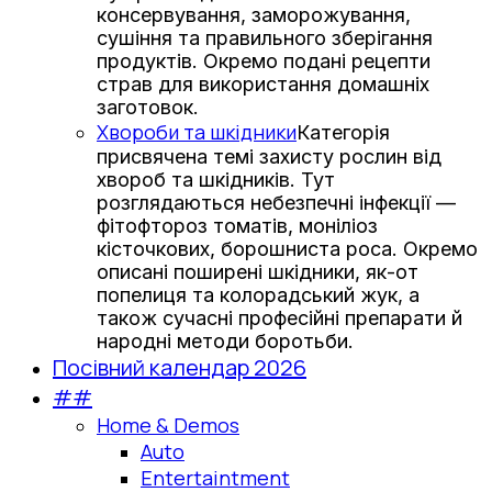
консервування, заморожування,
сушіння та правильного зберігання
продуктів. Окремо подані рецепти
страв для використання домашніх
заготовок.
Хвороби та шкідники
Категорія
присвячена темі захисту рослин від
хвороб та шкідників. Тут
розглядаються небезпечні інфекції —
фітофтороз томатів, моніліоз
кісточкових, борошниста роса. Окремо
описані поширені шкідники, як-от
попелиця та колорадський жук, а
також сучасні професійні препарати й
народні методи боротьби.
Посівний календар 2026
##
Home & Demos
Auto
Entertaintment