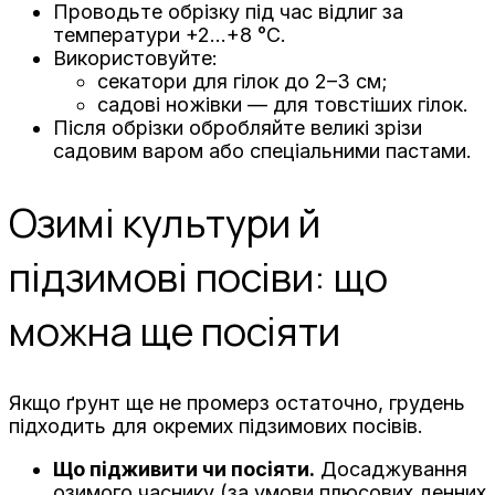
Проводьте обрізку під час відлиг за
температури +2…+8 °C.
Використовуйте:
секатори для гілок до 2–3 см;
садові ножівки — для товстіших гілок.
Після обрізки обробляйте великі зрізи
садовим варом або спеціальними пастами.
Озимі культури й
підзимові посіви: що
можна ще посіяти
Якщо ґрунт ще не промерз остаточно, грудень
підходить для окремих підзимових посівів.
Що підживити чи посіяти.
Досаджування
озимого часнику (за умови плюсових денних