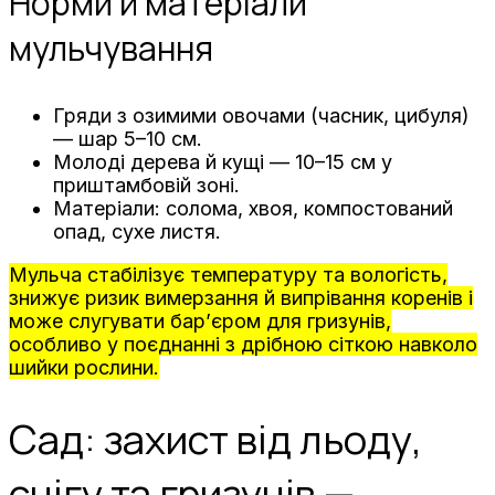
Норми й матеріали
мульчування
Гряди з озимими овочами (часник, цибуля)
— шар 5–10 см.
Молоді дерева й кущі — 10–15 см у
приштамбовій зоні.
Матеріали: солома, хвоя, компостований
опад, сухе листя.
Мульча стабілізує температуру та вологість,
знижує ризик вимерзання й випрівання коренів і
може слугувати бар’єром для гризунів,
особливо у поєднанні з дрібною сіткою навколо
шийки рослини.
Сад: захист від льоду,
снігу та гризунів —