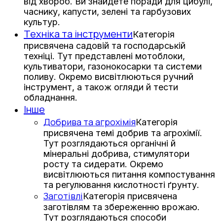
від хвороб. Ви знайдете поради для цибулі,
часнику, капусти, зелені та гарбузових
культур.
Техніка та інструменти
Категорія
присвячена садовій та господарській
техніці. Тут представлені мотоблоки,
культиватори, газонокосарки та системи
поливу. Окремо висвітлюються ручний
інструмент, а також огляди й тести
обладнання.
Інше
Добрива та агрохімія
Категорія
присвячена темі добрив та агрохімії.
Тут розглядаються органічні й
мінеральні добрива, стимулятори
росту та сидерати. Окремо
висвітлюються питання компостування
та регулювання кислотності ґрунту.
Заготівлі
Категорія присвячена
заготівлям та збереженню врожаю.
Тут розглядаються способи