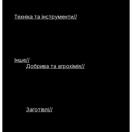
часнику, капусти, зелені та гарбузових
культур.
Техніка та інструменти
//
Категорія
присвячена садовій та господарській
техніці. Тут представлені мотоблоки,
культиватори, газонокосарки та системи
поливу. Окремо висвітлюються ручний
інструмент, а також огляди й тести
обладнання.
Інше
//
Добрива та агрохімія
//
Категорія
присвячена темі добрив та агрохімії.
Тут розглядаються органічні й
мінеральні добрива, стимулятори
росту та сидерати. Окремо
висвітлюються питання компостування
та регулювання кислотності ґрунту.
Заготівлі
//
Категорія присвячена
заготівлям та збереженню врожаю.
Тут розглядаються способи
консервування, заморожування,