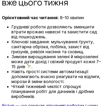
вже цього тижня
Орієнтовний час читання:
8–10 хвилин
Грудневі роботи дозволяють зменшити
втрати врожаю навесні та захистити сад
від пошкоджень.
Ключові завдання: мульчування ґрунту,
санітарна обрізка, побілка, захист від
гризунів, ревізія насіння та сховищ.
Зимове вирощування зелені й мікрозелені
може дати дохід і свіжий продукт кожні 7–
15 днів
.
Навіть прості системи автоматизації
допомагають вчасно реагувати на відлиги,
морози й зміни вологості.
Чіткий тижневий чекліст спрощує
планування робіт для дачників і дрібних
виробників.
Вступ — що означає «грудневі роботи» і чому