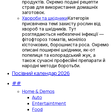
продуктів. Окремо подані рецепти
страв для використання домашніх
заготовок.
Хвороби та шкідники
Категорія
присвячена темі захисту рослин від
хвороб та шкідників. Тут
розглядаються небезпечні інфекції —
фітофтороз томатів, моніліоз
кісточкових, борошниста роса. Окремо
описані поширені шкідники, як-от
попелиця та колорадський жук, а
також сучасні професійні препарати й
народні методи боротьби.
Посівний календар 2026
##
Home & Demos
Auto
Entertaintment
Food