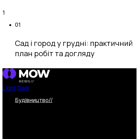
1
01
Сад і город у грудні: практичний
план робіт та догляду
Light
Dark
Будівництво
//
Категорія охоплює
будівництво та облаштування заміських
ділянок. Тут представлені дачні будинки,
альтанки й навіси, паркани та садові
доріжки. Окремо висвітлюються водойми
та інженерні системи для комфортного