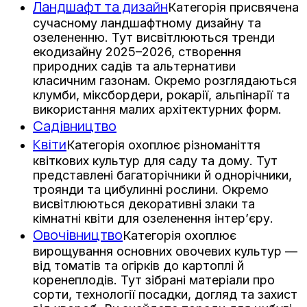
Ландшафт та дизайн
Категорія присвячена
сучасному ландшафтному дизайну та
озелененню. Тут висвітлюються тренди
екодизайну 2025–2026, створення
природних садів та альтернативи
класичним газонам. Окремо розглядаються
клумби, міксбордери, рокарії, альпінарії та
використання малих архітектурних форм.
Садівництво
Квіти
Категорія охоплює різноманіття
квіткових культур для саду та дому. Тут
представлені багаторічники й однорічники,
троянди та цибулинні рослини. Окремо
висвітлюються декоративні злаки та
кімнатні квіти для озеленення інтер’єру.
Овочівництво
Категорія охоплює
вирощування основних овочевих культур —
від томатів та огірків до картоплі й
коренеплодів. Тут зібрані матеріали про
сорти, технології посадки, догляд та захист