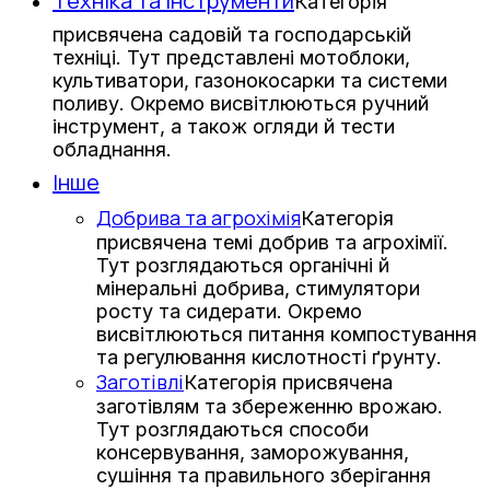
Техніка та інструменти
Категорія
присвячена садовій та господарській
техніці. Тут представлені мотоблоки,
культиватори, газонокосарки та системи
поливу. Окремо висвітлюються ручний
інструмент, а також огляди й тести
обладнання.
Інше
Добрива та агрохімія
Категорія
присвячена темі добрив та агрохімії.
Тут розглядаються органічні й
мінеральні добрива, стимулятори
росту та сидерати. Окремо
висвітлюються питання компостування
та регулювання кислотності ґрунту.
Заготівлі
Категорія присвячена
заготівлям та збереженню врожаю.
Тут розглядаються способи
консервування, заморожування,
сушіння та правильного зберігання