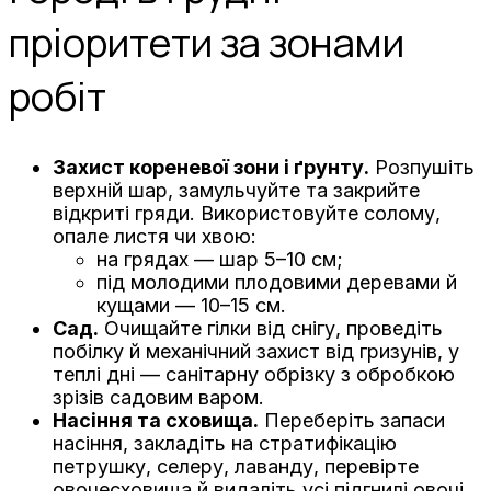
пріоритети за зонами
робіт
Захист кореневої зони і ґрунту.
Розпушіть
верхній шар, замульчуйте та закрийте
відкриті гряди. Використовуйте солому,
опале листя чи хвою:
на грядах — шар 5–10 см;
під молодими плодовими деревами й
кущами — 10–15 см.
Сад.
Очищайте гілки від снігу, проведіть
побілку й механічний захист від гризунів, у
теплі дні — санітарну обрізку з обробкою
зрізів садовим варом.
Насіння та сховища.
Переберіть запаси
насіння, закладіть на стратифікацію
петрушку, селеру, лаванду, перевірте
овочесховища й видаліть усі підгнилі овочі.