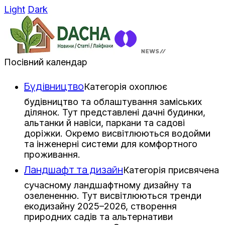
Light
Dark
Посівний календар
Будівництво
Категорія охоплює
будівництво та облаштування заміських
ділянок. Тут представлені дачні будинки,
альтанки й навіси, паркани та садові
доріжки. Окремо висвітлюються водойми
та інженерні системи для комфортного
проживання.
Ландшафт та дизайн
Категорія присвячена
сучасному ландшафтному дизайну та
озелененню. Тут висвітлюються тренди
екодизайну 2025–2026, створення
природних садів та альтернативи